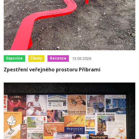
13.03.2026
Expozice
Články
Recenze
Zpestření veřejného prostoru Příbrami