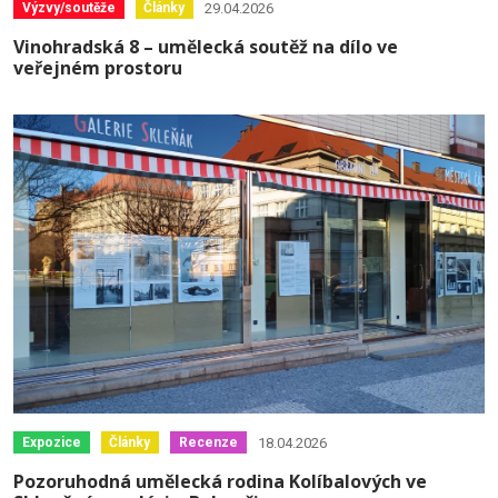
29.04.2026
Výzvy/soutěže
Články
Vinohradská 8 – umělecká soutěž na dílo ve
veřejném prostoru
18.04.2026
Expozice
Články
Recenze
Pozoruhodná umělecká rodina Kolíbalových ve