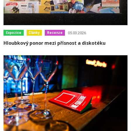
05.03.2026
Expozice
Články
Recenze
Hloubkový ponor mezi přísnost a diskotéku