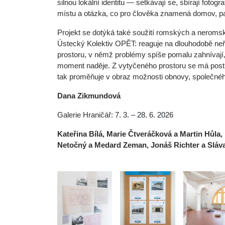
silnou lokální identitu — setkávají se, sbírají foto
místu a otázka, co pro člověka znamená domov, pa
Projekt se dotýká také soužití romských a neromsk
Ústecký Kolektiv OPĚT: reaguje na dlouhodobě n
prostoru, v němž problémy spíše pomalu zahnívají,
moment naděje. Z vytyčeného prostoru se má postu
tak proměňuje v obraz možnosti obnovy, společného
Dana Zikmundová
Galerie Hraničář:
7. 3. – 28. 6. 2026
Kateřina Bílá, Marie Čtveráčková a Martin Hůla
Netočný a Medard Zeman, Jonáš Richter a Sláva