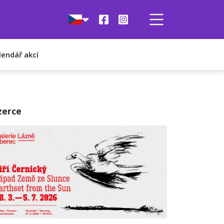
lendář akcí
zerce