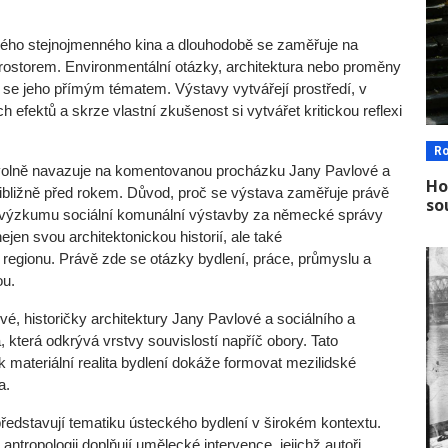
valého stejnojmenného kina a dlouhodobě se zaměřuje na
rostorem. Environmentální otázky, architektura nebo proměny
í se jeho přímým tématem. Výstavy vytvářejí prostředí, v
 efektů a skrze vlastní zkušenost si vytvářet kritickou reflexi
R
olně navazuje na komentovanou procházku Jany Pavlové a
Ho
přibližně před rokem. Důvod, proč se výstava zaměřuje právě
so
o výzkumu sociální komunální výstavby za německé správy
jen svou architektonickou historií, ale také
regionu. Právě zde se otázky bydlení, práce, průmyslu a
ou.
é, historičky architektury Jany Pavlové a sociálního a
, která odkrývá vrstvy souvislostí napříč obory. Tato
ak materiální realita bydlení dokáže formovat mezilidské
a.
edstavují tematiku ústeckého bydlení v širokém kontextu.
 antropologii doplňují umělecké intervence, jejichž autoři