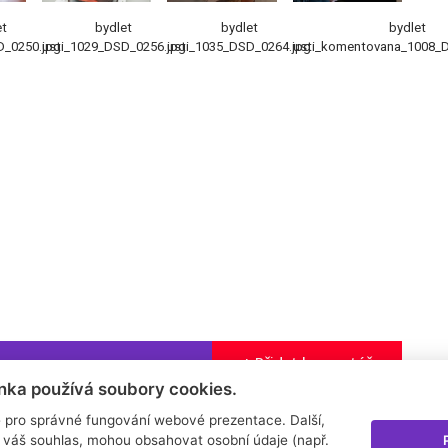
et
bydlet
bydlet
bydlet
D_0250.jpg
usti_1029_DSD_0256.jpg
usti_1035_DSD_0264.jpg
usti_komentovana_1008_
+ Přidat komentář
nka používá soubory cookies.
 pro správné fungování webové prezentace. Další,
 váš souhlas, mohou obsahovat osobní údaje (např.