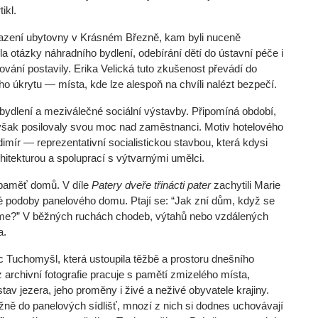
ikl.
sazení ubytovny v Krásném Březně, kam byli nuceně
a otázky náhradního bydlení, odebírání dětí do ústavní péče i
ování postavily. Erika Velická tuto zkušenost převádí do
o úkrytu — místa, kde lze alespoň na chvíli nalézt bezpečí.
ydlení a meziválečné sociální výstavby. Připomíná období,
ň však posilovaly svou moc nad zaměstnanci. Motiv hotelového
dimír — reprezentativní socialistickou stavbou, která kdysi
hitekturou a spoluprací s výtvarnými umělci.
á paměť domů. V díle
Patery dveře třinácti pater
zachytili Marie
 podoby panelového domu. Ptají se: “Jak zní dům, když se
me?” V běžných ruchách chodeb, výtahů nebo vzdálených
a.
c Tuchomyšl, která ustoupila těžbě a prostoru dnešního
archivní fotografie pracuje s pamětí zmizelého místa,
v jezera, jeho proměny i živé a neživé obyvatele krajiny.
žně do panelových sídlišť, mnozí z nich si dodnes uchovávají