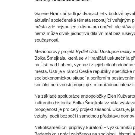
Galerie Hraničář sídlí již dvanáct let v budově bý
aktuální společenská témata rezonující veřejným p
města zde nejsou jen kulisou pro umění, ale stávaj
němž může divák jednotlivá díla vnímat bez rušivých
současnosti.
Mezioborový projekt
Bydlet Ústí. Dostupné reality
v
Bolka Šmejkala, která se v Hraničáři uskutečnila 
na Ústí nad Labem, vychází z jejich dlouhodobéh
města. Ústí je v rámci České republiky specifické ne
socioekonomickou situací a periferním postavením 
sociální nerovnosti propojují s mimořádnou intenzit
Na základě spolupráce antropoložky Elen Kužvartov
kulturního historika Bolka Šmejkala vznikla výstava
propojenost je pro celý projekt zásadní. Ukazuje, j
vztahy, pocit bezpečí i samotnou představu domov
Několikaměsíční přípravy kurátorů – výzkumníků př
Badatelskou práci založenou na sociologii, historii a