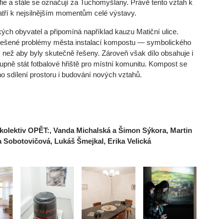
grafie a stále se označují za Tuchomyšlany. Právě tento vztah k
tří k nejsilnějším momentům celé výstavy.
ých obyvatel a připomíná například kauzu Matiční ulice.
eřešené problémy města instalací kompostu — symbolického
 než aby byly skutečně řešeny. Zároveň však dílo obsahuje i
pně stát fotbalové hřiště pro místní komunitu. Kompost se
 sdílení prostoru i budování nových vztahů.
, kolektiv OPĚT:, Vanda Michalská a Šimon Sýkora, Martin
 Sobotovičová, Lukáš Šmejkal, Erika Velická