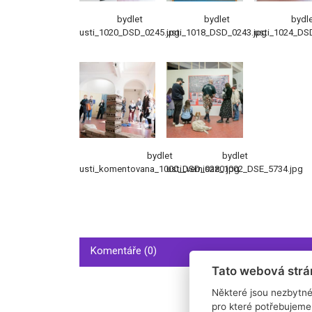
bydlet
bydlet
bydl
usti_1020_DSD_0245.jpg
usti_1018_DSD_0243.jpg
usti_1024_DS
bydlet
bydlet
usti_komentovana_1000_DSD_0280.jpg
usti_vernisaz_1002_DSE_5734.jpg
Komentáře (0)
Tato webová strá
Některé jsou nezbytné
pro které potřebujeme