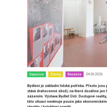
04.06.2026
Expozice
Články
Recenze
Bydlení je základní lidská potřeba. Přesto jso
stává drahocenné zboží, na které dosáhne jen h
zázemím. Výstava Bydlet Ústí. Dostupné reality, 
této situaci nevěnuje pouze jako ekonomickému
identity i kolektivní paměti.