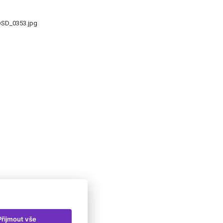
DSD_0353.jpg
Přijmout vše