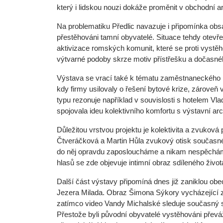
který i lidskou nouzi dokáže proměnit v obchodní art
Na problematiku Předlic navazuje i připomínka ob
přestěhováni tamní obyvatelé. Situace tehdy otevřel
aktivizace romských komunit, které se proti vystěh
výtvarné podoby skrze motiv přístřešku a dočasnéh
Výstava se vrací také k tématu zaměstnaneckého b
kdy firmy usilovaly o řešení bytové krize, zárove
typu rezonuje například v souvislosti s hotelem Vla
spojovala ideu kolektivního komfortu s výstavní arc
Důležitou vrstvou projektu je kolektivita a zvukov
Čtveráčková a Martin Hůla zvukový otisk současné
do něj opravdu zaposloucháme a nikam nespěchá
hlasů se zde objevuje intimní obraz sdíleného život
Další část výstavy připomíná dnes již zaniklou obe
Jezera Milada. Obraz Šimona Sýkory vycházející z 
zatímco video Vandy Michalské sleduje současný sta
Přestože byli původní obyvatelé vystěhováni převá