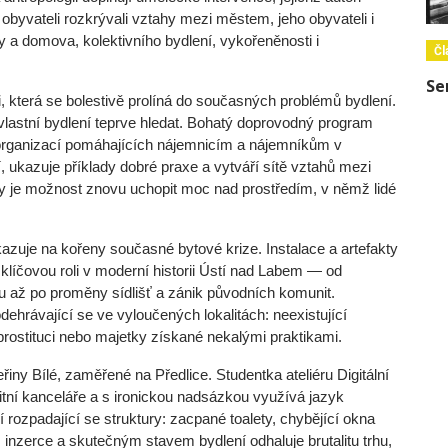
obyvateli rozkrývali vztahy mezi městem, jeho obyvateli i
y a domova, kolektivního bydlení, vykořeněnosti i
Čl
Se
 která se bolestivě prolíná do současných problémů bydlení.
vlastní bydlení teprve hledat. Bohatý doprovodný program
 a organizací pomáhajících nájemnicím a nájemníkům v
í, ukazuje příklady dobré praxe a vytváří sítě vztahů mezi
 je možnost znovu uchopit moc nad prostředím, v němž lidé
kazuje na kořeny současné bytové krize. Instalace a artefakty
ly klíčovou roli v moderní historii Ústí nad Labem — od
u až po proměny sídlišť a zánik původních komunit.
hrávající se ve vyloučených lokalitách: neexistující
rostituci nebo majetky získané nekalými praktikami.
řiny Bílé, zaměřené na Předlice. Studentka ateliéru Digitální
tní kanceláře a s ironickou nadsázkou využívá jazyk
 rozpadající se struktury: zacpané toalety, chybějící okna
inzerce a skutečným stavem bydlení odhaluje brutalitu trhu,