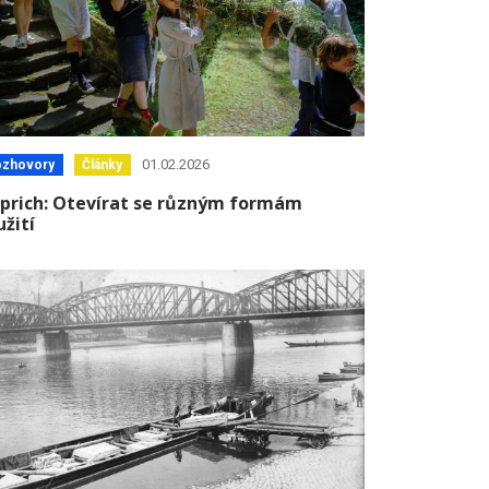
01.02.2026
ozhovory
Články
prich: Otevírat se různým formám
užití