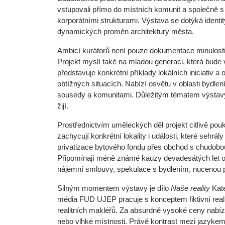
vstupovali přímo do místních komunit a společně s 
korporátními strukturami. Výstava se dotýká identit
dynamických proměn architektury města.
Ambicí kurátorů není pouze dokumentace minulosti,
Projekt myslí také na mladou generaci, která bude 
představuje konkrétní příklady lokálních iniciativ
obtížných situacích. Nabízí osvětu v oblasti bydlen
sousedy a komunitami. Důležitým tématem výstavy
žijí.
Prostřednictvím uměleckých děl projekt citlivě pou
zachycují konkrétní lokality i události, které sehrá
privatizace bytového fondu přes obchod s chudobo
Připomínají méně známé kauzy devadesátých let ode
nájemní smlouvy, spekulace s bydlením, nucenou p
Silným momentem výstavy je dílo
Naše reality
Kate
média FUD UJEP pracuje s konceptem fiktivní reali
realitních makléřů. Za absurdně vysoké ceny nabízí
nebo vlhké místnosti. Právě kontrast mezi jazykem 