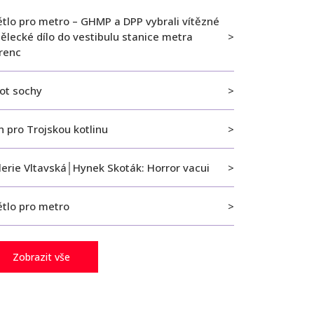
ětlo pro metro – GHMP a DPP vybrali vítězné
ělecké dílo do vestibulu stanice metra
orenc
vot sochy
 pro Trojskou kotlinu
lerie Vltavská│Hynek Skoták: Horror vacui
ětlo pro metro
Zobrazit vše