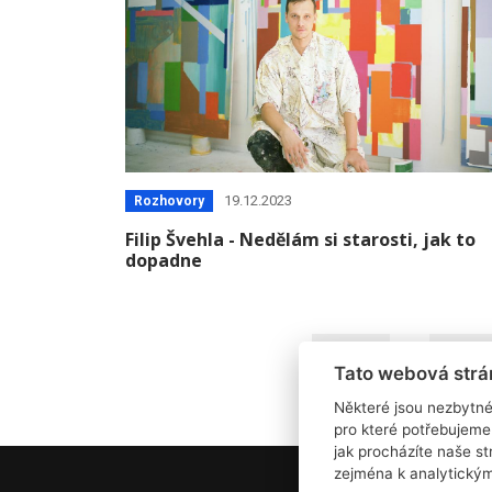
19.12.2023
Rozhovory
Filip Švehla - Nedělám si starosti, jak to
dopadne
«
1
…
10
1
Tato webová strá
Některé jsou nezbytné
pro které potřebujeme
jak procházíte naše s
zejména k analytický