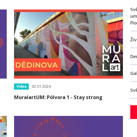
Sv
um
Fl
Ži
Den
Ga
02.01.2024
Videa
Sv
MuralartUM: Pólvora 1 - Stay strong