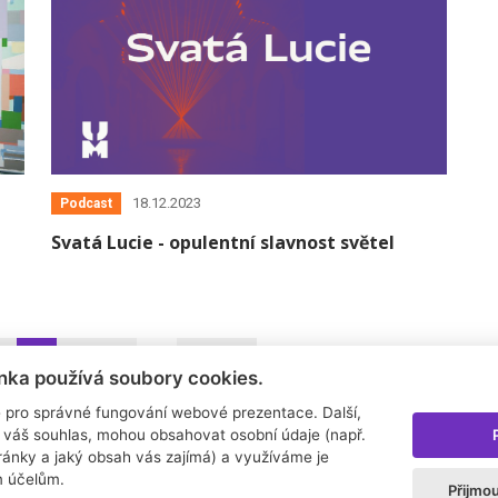
18.12.2023
Podcast
Svatá Lucie - opulentní slavnost světel
1
12
13
14
…
30
»
nka používá soubory cookies.
 pro správné fungování webové prezentace. Další,
 váš souhlas, mohou obsahovat osobní údaje (např.
tránky a jaký obsah vás zajímá) a využíváme je
m účelům.
Přijmo