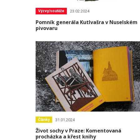
23.02.2024
Výzvy/soutěže
Pomník generála Kutlvašra v Nuselském
pivovaru
31.01.2024
Články
Život sochy v Praze: Komentovaná
procházka a křest knihy