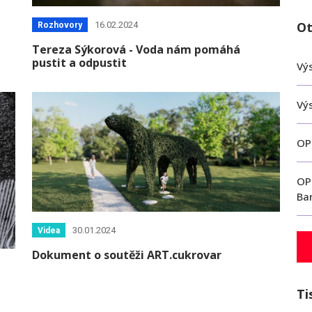
Ot
16.02.2024
Rozhovory
Tereza Sýkorová - Voda nám pomáhá
pustit a odpustit
Výs
Vý
OP
OP
Ba
30.01.2024
Videa
Dokument o soutěži ART.cukrovar
Ti