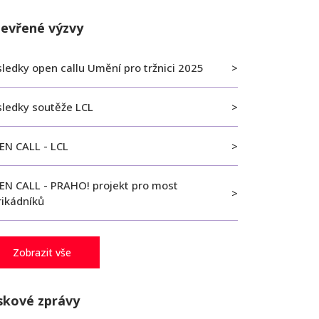
evřené výzvy
ledky open callu Umění pro tržnici 2025
sledky soutěže LCL
EN CALL - LCL
EN CALL - PRAHO! projekt pro most
rikádníků
Zobrazit vše
skové zprávy