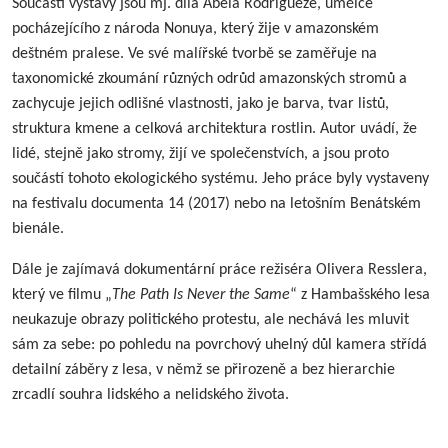
Součástí výstavy jsou mj. díla Abela Rodrígueze, umělce
pocházejícího z národa Nonuya, který žije v amazonském
deštném pralese. Ve své malířské tvorbě se zaměřuje na
taxonomické zkoumání různých odrůd amazonských stromů a
zachycuje jejich odlišné vlastnosti, jako je barva, tvar listů,
struktura kmene a celková architektura rostlin. Autor uvádí, že
lidé, stejně jako stromy, žijí ve společenstvích, a jsou proto
součástí tohoto ekologického systému. Jeho práce byly vystaveny
na festivalu documenta 14 (2017) nebo na letošním Benátském
bienále.
Dále je zajímavá dokumentární práce režiséra Olivera Resslera,
který ve filmu „
The Path Is Never the Same
“ z Hambašského lesa
neukazuje obrazy politického protestu, ale nechává les mluvit
sám za sebe: po pohledu na povrchový uhelný důl kamera střídá
detailní záběry z lesa, v němž se přirozeně a bez hierarchie
zrcadlí souhra lidského a nelidského života.