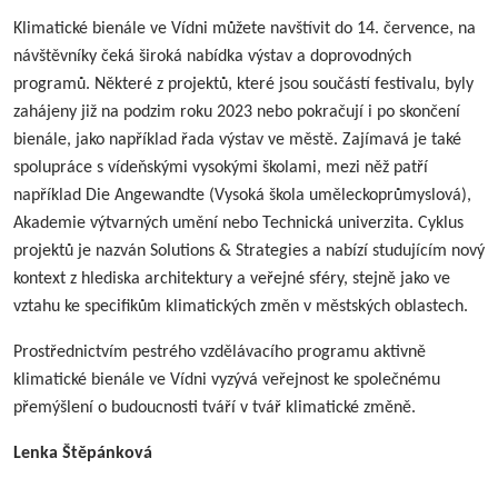
Klimatické bienále ve Vídni můžete navštívit do 14. července, na
návštěvníky čeká široká nabídka výstav a doprovodných
programů. Některé z projektů, které jsou součástí festivalu, byly
zahájeny již na podzim roku 2023 nebo pokračují i po skončení
bienále, jako například řada výstav ve městě. Zajímavá je také
spolupráce s vídeňskými vysokými školami, mezi něž patří
například Die Angewandte (Vysoká škola uměleckoprůmyslová),
Akademie výtvarných umění nebo Technická univerzita. Cyklus
projektů je nazván Solutions & Strategies a nabízí studujícím nový
kontext z hlediska architektury a veřejné sféry, stejně jako ve
vztahu ke specifikům klimatických změn v městských oblastech.
Prostřednictvím pestrého vzdělávacího programu aktivně
klimatické bienále ve Vídni vyzývá veřejnost ke společnému
přemýšlení o budoucnosti tváří v tvář klimatické změně.
Lenka Štěpánková