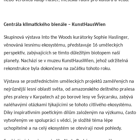
Centrála klimatického bienále – KunstHausWien
Skupinová výstava Into the Woods kurátorky Sophie Haslinger,
věnováná lesnímu ekosystému, představuje 16 uměleckých
perspektiv, zabývajících se tímto důležitým biotopem naší
planety. Nachází se v muzeu KunstHausWien, jehož udržitelná
rekonstrukce byla dokončena na začátku tohoto roku.
Výstava se prostřednictvím uměleckých projektů zaměřených na
nejrůznější lesní oblasti světa, od amazonského deštného pralesa
přes pralesy v Karpatech až po borové lesy ve Švýcarsku, zabývá
naléhavými otázkami týkajícími se tohoto citlivého ekosystému.
Díky inspirativním poetickým dílům založeným na výzkumu, často
vytvořeným ve spolupráci s vědci, je složité téma lépe
uchopitelné a na celý ekosystém se otevírají nové pohledy.