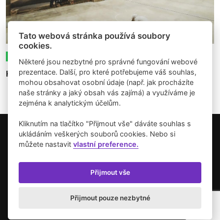
Tato webová stránka používá soubory
cookies.
25.10.2025
Expozice
Články
Recenze
Některé jsou nezbytné pro správné fungování webové
prezentace. Další, pro které potřebujeme váš souhlas,
Klouzání po Sídlišti
mohou obsahovat osobní údaje (např. jak procházíte
naše stránky a jaký obsah vás zajímá) a využíváme je
zejména k analytickým účelům.
Kliknutím na tlačítko "Přijmout vše" dáváte souhlas s
ukládáním veškerých souborů cookies. Nebo si
Copyright © 2026 Umění pro město.
můžete nastavit
vlastní preference.
Vytvořilo studio Akcelero.cz
Zásady používání cookies
Přijmout vše
Přijmout pouze nezbytné