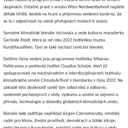
skupinách. Ostatně právě v areálu Wien Nordwestbahnof najdete
dětské hřiště, koutek na hraní a příjemnou venkovní kavárnu, dá
se tu i odpočinout na volně přístupných místech k sezení.
Samotné klimatické bienále iniciovala a vede kulturní manažerka
Gerlinde Riedl, která je od roku 2022 ředitelkou muzea
KunstHausWien. Tam se také nachází centrála bienále.
Dalšími členy vedení jsou programová ředitelka Sitharou
Pathiranou a umělecký ředitel Claudius Schulze, kteří již
spolupracovali na mezinárodním a interdisciplinárním festivalu
klimatického umění ClimateArtFest v Hamburku v říjnu 2022. Na
základě této zkušenosti vznikl tým odborníků a odbornic,
osobností pocházejících z vědy, výzkumu a umění se zájmem o
přírodu, technologie a důsledky globálních klimatických změn.
Bienále také zaštituje například Jürgen Czernohorszky, městský
radní pro klima, životní prostředí, demokracii a lidské zdroje,
nebo Veronica Kaup-Hasler, městská radní pro kulturu a vědu.