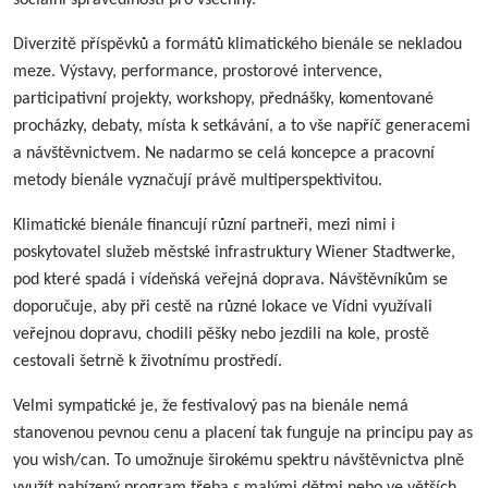
Diverzitě příspěvků a formátů klimatického bienále se nekladou
meze. Výstavy, performance, prostorové intervence,
participativní projekty, workshopy, přednášky, komentované
procházky, debaty, místa k setkávání, a to vše napříč generacemi
a návštěvnictvem. Ne nadarmo se celá koncepce a pracovní
metody bienále vyznačují právě multiperspektivitou.
Klimatické bienále financují různí partneři, mezi nimi i
poskytovatel služeb městské infrastruktury Wiener Stadtwerke,
pod které spadá i vídeňská veřejná doprava. Návštěvníkům se
doporučuje, aby při cestě na různé lokace ve Vídni využívali
veřejnou dopravu, chodili pěšky nebo jezdili na kole, prostě
cestovali šetrně k životnímu prostředí.
Velmi sympatické je, že festivalový pas na bienále nemá
stanovenou pevnou cenu a placení tak funguje na principu pay as
you wish/can. To umožnuje širokému spektru návštěvnictva plně
využít nabízený program třeba s malými dětmi nebo ve větších