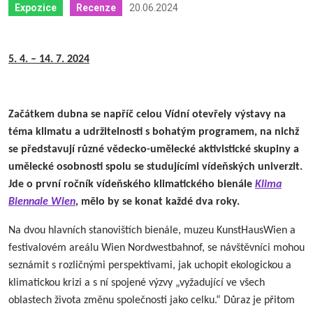
20.06.2024
Expozice
Recenze
5. 4. – 14. 7. 2024
Začátkem dubna se napříč celou Vídní otevřely výstavy na
téma klimatu a udržitelnosti s bohatým programem, na nichž
se představují různé vědecko-umělecké aktivistické skupiny a
umělecké osobnosti spolu se studujícími vídeňských univerzit.
Jde o první ročník vídeňského klimatického bienále
Klima
Biennale Wien
, mělo by se konat každé dva roky.
Na dvou hlavních stanovištích bienále, muzeu KunstHausWien a
festivalovém areálu Wien Nordwestbahnof, se návštěvníci mohou
seznámit s rozličnými perspektivami, jak uchopit ekologickou a
klimatickou krizi a s ní spojené výzvy „vyžadující ve všech
oblastech života změnu společnosti jako celku.“ Důraz je přitom