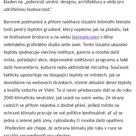
kladen na „potenciál umění, designu, architektury a vědy pro
udržitelnou budoucnost.“
Barevně podmanivý a přitom naléhavý vizuální leitmotiv bienále
tvoří pestrý teplotní gradient, který najdeme jak na plakátu, tak
ve festivalové brožurce a na webu
biennale.wien
z dílny
vídeňského grafického studia seite zwei. Tento vizuální ukazatel
teploty sjednocuje všechny instituce, galerie a mnohá další
místa, pořádající akce, doprovodné vzdělávací programy a také
další humanitární, kulturní nebo aktivistické iniciativy. Současně
takticky upozorňuje na stoupající teploty ve městech, jak se
dozvídáme na webových stránkách, včetně aktuální denní teploty
a kvality vzduchu ve Vídni. Ta si navíc předsevzala stát se do roku
2040 klimaticky neutrální, jak uvádí na svém webu. Ze strany
radních se přitom nejedná o zbožné přání, jelikož město na
ochraně klimatu pracuje ve své politice kontinuálně, ať už se
jedná o zelené pěší zóny, cyklostezky či mnohá další opatření.
Především ale chápe, že ochrana klimatu jde ruku v ruce se
sociální spravedlností pro všechny.