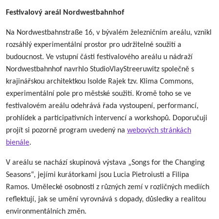
Festivalový areál Nordwestbahnhof
Na Nordwestbahnstraße 16, v bývalém železničním areálu, vznikl
rozsáhlý experimentální prostor pro udržitelné soužití a
budoucnost. Ve vstupní části festivalového areálu u nádraží
Nordwestbahnhof navrhlo StudioVlayStreeruwitz společně s
krajinářskou architektkou Isolde Rajek tzv. Klima Commons,
experimentální pole pro městské soužití. Kromě toho se ve
festivalovém areálu odehrává řada vystoupení, performancí,
prohlídek a participativních intervencí a workshopů. Doporučuji
projít si pozorně program uvedený na
webových stránkách
bienále
.
V areálu se nachází skupinová výstava „Songs for the Changing
Seasons“, jejími kurátorkami jsou Lucia Pietroiusti a Filipa
Ramos. Umělecké osobnosti z různých zemí v rozličných mediích
reflektují, jak se umění vyrovnává s dopady, důsledky a realitou
environmentálních změn.