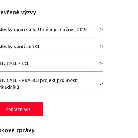
evřené výzvy
ledky open callu Umění pro tržnici 2025
sledky soutěže LCL
EN CALL - LCL
EN CALL - PRAHO! projekt pro most
rikádníků
Zobrazit vše
skové zprávy