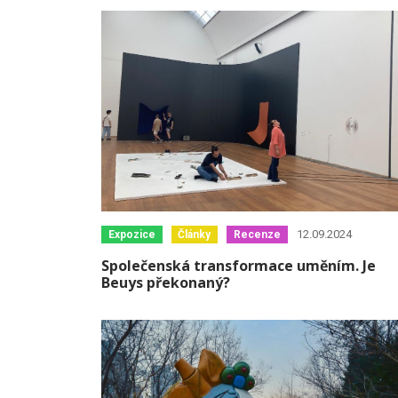
12.09.2024
Expozice
Články
Recenze
Společenská transformace uměním. Je
Beuys překonaný?