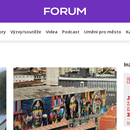
ory
Výzvy/soutěže
Videa
Podcast
Umění pro město
K
In