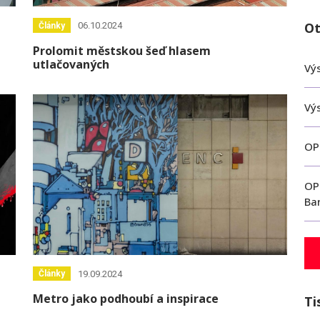
Ot
06.10.2024
Články
Prolomit městskou šeď hlasem
utlačovaných
Výs
Vý
OP
OP
Ba
19.09.2024
Články
Metro jako podhoubí a inspirace
Ti