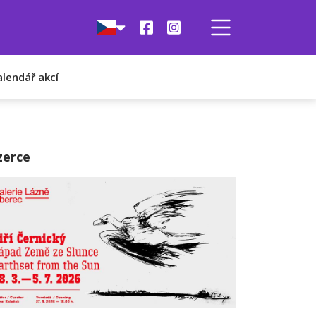
alendář akcí
zerce