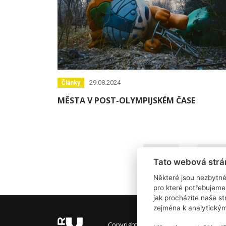
29.08.2024
Články
MĚSTA V POST-OLYMPIJSKÉM ČASE
«
1
…
6
Tato webová strá
Některé jsou nezbytné
pro které potřebujeme
jak procházíte naše s
zejména k analytický
Copyright © 2026 Umění pro město.