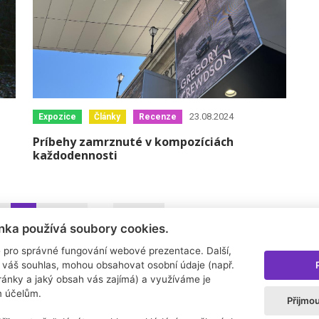
23.08.2024
Expozice
Články
Recenze
Príbehy zamrznuté v kompozíciách
každodennosti
7
8
9
10
…
14
»
nka používá soubory cookies.
 pro správné fungování webové prezentace. Další,
 váš souhlas, mohou obsahovat osobní údaje (např.
tránky a jaký obsah vás zajímá) a využíváme je
m účelům.
Přijmo