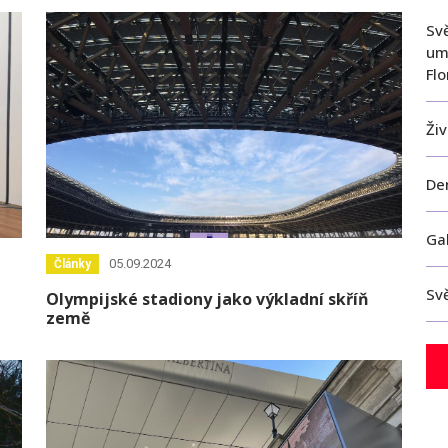
Sv
um
Fl
Ži
Den
Ga
05.09.2024
Články
Sv
Olympijské stadiony jako výkladní skříň
země