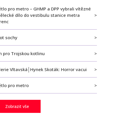
ětlo pro metro – GHMP a DPP vybrali vítězné
ělecké dílo do vestibulu stanice metra
orenc
vot sochy
 pro Trojskou kotlinu
lerie Vltavská│Hynek Skoták: Horror vacui
ětlo pro metro
Zobrazit vše