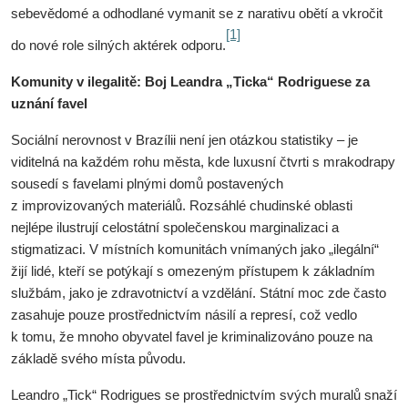
sebevědomé a odhodlané vymanit se z narativu obětí a vkročit
[1]
do nové role silných aktérek odporu.
Komunity v ilegalitě: Boj Leandra „Ticka“ Rodriguese za
uznání favel
Sociální nerovnost v Brazílii není jen otázkou statistiky – je
viditelná na každém rohu města, kde luxusní čtvrti s mrakodrapy
sousedí s favelami plnými domů postavených
z improvizovaných materiálů. Rozsáhlé chudinské oblasti
nejlépe ilustrují celostátní společenskou marginalizaci a
stigmatizaci. V místních komunitách vnímaných jako „ilegální“
žijí lidé, kteří se potýkají s omezeným přístupem k základním
službám, jako je zdravotnictví a vzdělání. Státní moc zde často
zasahuje pouze prostřednictvím násilí a represí, což vedlo
k tomu, že mnoho obyvatel favel je kriminalizováno pouze na
základě svého místa původu.
Leandro „Tick“ Rodrigues se prostřednictvím svých muralů snaží