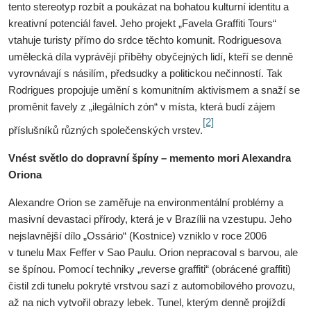
tento stereotyp rozbít a poukázat na bohatou kulturní identitu a
kreativní potenciál favel. Jeho projekt „Favela Graffiti Tours“
vtahuje turisty přímo do srdce těchto komunit. Rodriguesova
umělecká díla vyprávějí příběhy obyčejných lidí, kteří se denně
vyrovnávají s násilím, předsudky a politickou nečinností. Tak
Rodrigues propojuje umění s komunitním aktivismem a snaží se
proměnit favely z „ilegálních zón“ v místa, která budí zájem
[2]
příslušníků různých společenských vrstev.
Vnést světlo do dopravní špíny – memento mori Alexandra
Oriona
Alexandre Orion se zaměřuje na environmentální problémy a
masivní devastaci přírody, která je v Brazílii na vzestupu. Jeho
nejslavnější dílo „Ossário“ (Kostnice) vzniklo v roce 2006
v tunelu Max Feffer v Sao Paulu. Orion nepracoval s barvou, ale
se špínou. Pomocí techniky „reverse graffiti“ (obrácené graffiti)
čistil zdi tunelu pokryté vrstvou sazí z automobilového provozu,
až na nich vytvořil obrazy lebek. Tunel, kterým denně projíždí