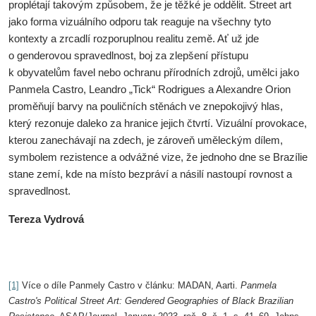
proplétají takovým způsobem, že je těžké je oddělit. Street art
jako forma vizuálního odporu tak reaguje na všechny tyto
kontexty a zrcadlí rozporuplnou realitu země. Ať už jde
o genderovou spravedlnost, boj za zlepšení přístupu
k obyvatelům favel nebo ochranu přírodních zdrojů, umělci jako
Panmela Castro, Leandro „Tick“ Rodrigues a Alexandre Orion
proměňují barvy na pouličních stěnách ve znepokojivý hlas,
který rezonuje daleko za hranice jejich čtvrtí. Vizuální provokace,
kterou zanechávají na zdech, je zároveň uměleckým dílem,
symbolem rezistence a odvážné vize, že jednoho dne se Brazílie
stane zemí, kde na místo bezpráví a násilí nastoupí rovnost a
spravedlnost.
Tereza Vydrová
[1]
Více o díle Panmely Castro v článku: MADAN, Aarti.
Panmela
Castro's Political Street Art: Gendered Geographies of Black Brazilian