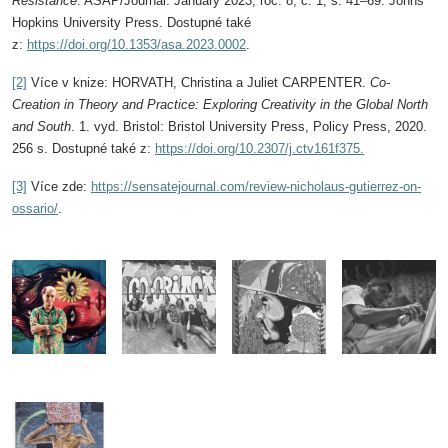
Resistance
. ASAP/Journal. January 2023, roč. 8, č. 1, s. 41–69. Johns
Hopkins University Press. Dostupné také
z:
https://doi.org/10.1353/asa.2023.0002
.
[2]
Více v knize: HORVATH, Christina a Juliet CARPENTER.
Co-
Creation in Theory and Practice: Exploring Creativity in the Global North
and South
. 1. vyd. Bristol: Bristol University Press, Policy Press, 2020.
256 s. Dostupné také z:
https://doi.org/10.2307/j.ctv161f375
.
[3]
Více zde:
https://sensatejournal.com/review-nicholaus-gutierrez-on-
ossario/
.