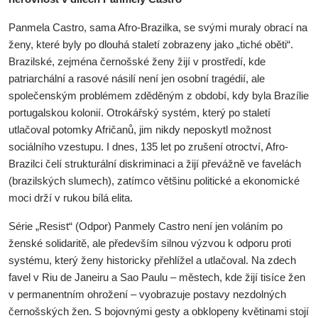
Panmela Castro, sama Afro-Brazilka, se svými muraly obrací na
ženy, které byly po dlouhá staletí zobrazeny jako „tiché oběti“.
Brazilské, zejména černošské ženy žijí v prostředí, kde
patriarchální a rasové násilí není jen osobní tragédií, ale
společenským problémem zděděným z období, kdy byla Brazílie
portugalskou kolonií. Otrokářský systém, který po staletí
utlačoval potomky Afričanů, jim nikdy neposkytl možnost
sociálního vzestupu. I dnes, 135 let po zrušení otroctví, Afro-
Brazilci čelí strukturální diskriminaci a žijí převážně ve favelách
(brazilských slumech), zatímco většinu politické a ekonomické
moci drží v rukou bílá elita.
Série „Resist“ (Odpor) Panmely Castro není jen voláním po
ženské solidaritě, ale především silnou výzvou k odporu proti
systému, který ženy historicky přehlížel a utlačoval. Na zdech
favel v Riu de Janeiru a Sao Paulu – městech, kde žijí tisíce žen
v permanentním ohrožení – vyobrazuje postavy nezdolných
černošských žen. S bojovnými gesty a obklopeny květinami stojí