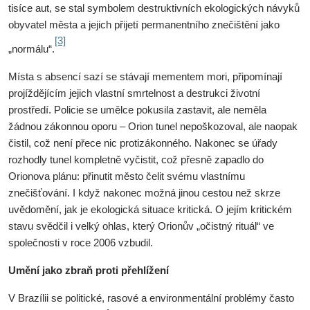
tisíce aut, se stal symbolem destruktivních ekologických návyků
obyvatel města a jejich přijetí permanentního znečištění jako
[3]
„normálu“.
Místa s absencí sazí se stávají mementem mori, připomínají
projíždějícím jejich vlastní smrtelnost a destrukci životní
prostředí. Policie se umělce pokusila zastavit, ale neměla
žádnou zákonnou oporu – Orion tunel nepoškozoval, ale naopak
čistil, což není přece nic protizákonného. Nakonec se úřady
rozhodly tunel kompletně vyčistit, což přesně zapadlo do
Orionova plánu: přinutit město čelit svému vlastnímu
znečišťování. I když nakonec možná jinou cestou než skrze
uvědomění, jak je ekologická situace kritická. O jejím kritickém
stavu svědčil i velký ohlas, který Orionův „očistný rituál“ ve
společnosti v roce 2006 vzbudil.
Umění jako zbraň proti přehlížení
V Brazílii se politické, rasové a environmentální problémy často