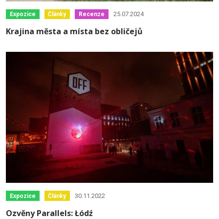
25.07.2024
Expozice
Články
Recenze
Krajina města a místa bez obličejů
30.11.2022
Expozice
Články
Ozvěny Parallels: Łódź