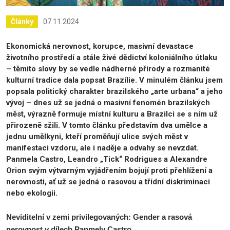
07.11.2024
Články
Ekonomická nerovnost, korupce, masivní devastace
životního prostředí a stále živé dědictví koloniálního útlaku
– těmito slovy by se vedle nádherné přírody a rozmanité
kulturní tradice dala popsat Brazílie. V minulém článku jsem
popsala politický charakter brazilského „arte urbana“ a jeho
vývoj – dnes už se jedná o masivní fenomén brazilských
měst, výrazně formuje místní kulturu a Brazilci se s ním už
přirozeně sžili. V tomto článku představím dva umělce a
jednu umělkyni, kteří proměňují ulice svých měst v
manifestaci vzdoru, ale i naděje a odvahy se nevzdat.
Panmela Castro, Leandro „Tick“ Rodrigues a Alexandre
Orion svým výtvarným vyjádřením bojují proti přehlížení a
nerovnosti, ať už se jedná o rasovou a třídní diskriminaci
nebo ekologii.
Neviditelní v zemi privilegovaných: Gender a rasová
nerovnost v dílech Panmely Castro