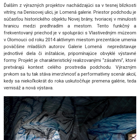
Ďalším z výrazných projektov nachádzajúci sa v tesnej blízkosti
vitríny, na Denisovej ulici, je Lomená galerie. Priestor podchodu je
súčasťou historického objektu Novej brány, tvoriacej v minulosti
hranicu medzi predhradím a mestom. Tento funkčný a
frekventovaný priechod je v spolupráci s Vlastivedným múzeom
v Olomouci od roku 2014 aktívnym miestom prezentácie umenia
poväčšine mladších autorov. Galerie Lomená nepredstavuje
jednotlivé diela či inštalácie, pripomínajúce obvyklé výstavné
formy. Projekt je charakteristický realizovanými “zásahmi”, ktoré
pretvárajú kontext celého prostredia podchodu. Výrazným
prvkom sa tu tak stáva imerzívnosť a performatívny scenár akcií,
kedy sa niekoľkokrát do roka uskutočňuje premena galérie, teda
vernisáž a nová výstava.