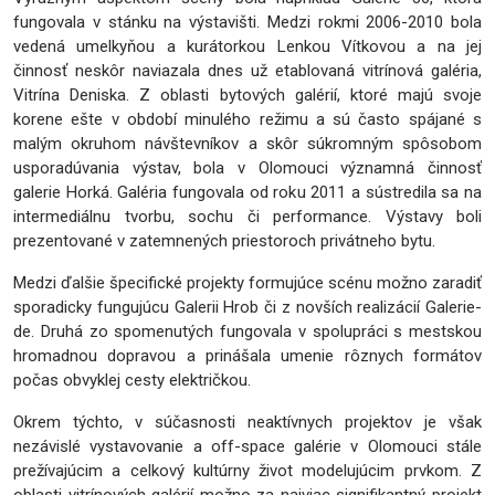
fungovala v stánku na výstavišti. Medzi rokmi 2006-2010 bola
vedená umelkyňou a kurátorkou Lenkou Vítkovou a na jej
činnosť neskôr naviazala dnes už etablovaná vitrínová galéria,
Vitrína Deniska. Z oblasti bytových galérií, ktoré majú svoje
korene ešte v období minulého režimu a sú často spájané s
malým okruhom návštevníkov a skôr súkromným spôsobom
usporadúvania výstav, bola v Olomouci významná činnosť
galerie Horká. Galéria fungovala od roku 2011 a sústredila sa na
intermediálnu tvorbu, sochu či performance. Výstavy boli
prezentované v zatemnených priestoroch privátneho bytu.
Medzi ďalšie špecifické projekty formujúce scénu možno zaradiť
sporadicky fungujúcu Galerii Hrob či z novších realizácií Galerie-
de. Druhá zo spomenutých fungovala v spolupráci s mestskou
hromadnou dopravou a prinášala umenie rôznych formátov
počas obvyklej cesty električkou.
Okrem týchto, v súčasnosti neaktívnych projektov je však
nezávislé vystavovanie a off-space galérie v Olomouci stále
prežívajúcim a celkový kultúrny život modelujúcim prvkom. Z
oblasti vitrínových galérií možno za najviac signifikantný projekt