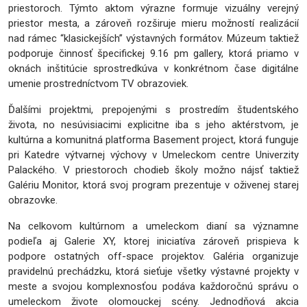
priestoroch. Týmto aktom výrazne formuje vizuálny verejný
priestor mesta, a zároveň rozširuje mieru možností realizácií
nad rámec “klasickejších” výstavných formátov. Múzeum taktiež
podporuje činnosť špecifickej 9.16 pm gallery, ktorá priamo v
oknách inštitúcie sprostredkúva v konkrétnom čase digitálne
umenie prostredníctvom TV obrazoviek.
Ďalšími projektmi, prepojenými s prostredím študentského
života, no nesúvisiacimi explicitne iba s jeho aktérstvom, je
kultúrna a komunitná platforma Basement project, ktorá funguje
pri Katedre výtvarnej výchovy v Umeleckom centre Univerzity
Palackého. V priestoroch chodieb školy možno nájsť taktiež
Galériu Monitor, ktorá svoj program prezentuje v oživenej starej
obrazovke.
Na celkovom kultúrnom a umeleckom dianí sa významne
podieľa aj Galerie XY, ktorej iniciatíva zároveň prispieva k
podpore ostatných off-space projektov. Galéria organizuje
pravidelnú prechádzku, ktorá sieťuje všetky výstavné projekty v
meste a svojou komplexnosťou podáva každoročnú správu o
umeleckom živote olomouckej scény. Jednodňová akcia