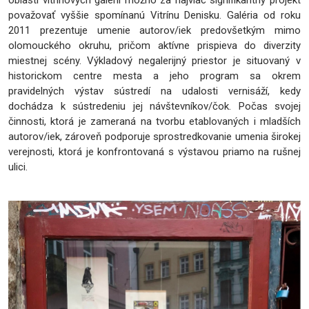
považovať vyššie spomínanú Vitrínu Denisku. Galéria od roku
2011 prezentuje umenie autorov/iek predovšetkým mimo
olomouckého okruhu, pričom aktívne prispieva do diverzity
miestnej scény. Výkladový negalerijný priestor je situovaný v
historickom centre mesta a jeho program sa okrem
pravidelných výstav sústredí na udalosti vernisáží, kedy
dochádza k sústredeniu jej návštevníkov/čok. Počas svojej
činnosti, ktorá je zameraná na tvorbu etablovaných i mladších
autorov/iek, zároveň podporuje sprostredkovanie umenia širokej
verejnosti, ktorá je konfrontovaná s výstavou priamo na rušnej
ulici.