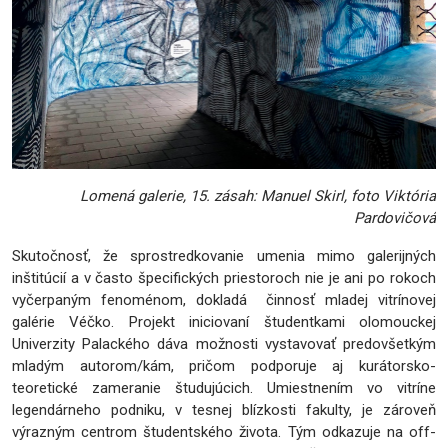
Lomená galerie, 15. zásah: Manuel Skirl, foto Viktória
Pardovičová
Skutočnosť, že sprostredkovanie umenia mimo galerijných
inštitúcií a v často špecifických priestoroch nie je ani po rokoch
vyčerpaným fenoménom, dokladá činnosť mladej vitrínovej
galérie Véčko. Projekt iniciovaní študentkami olomouckej
Univerzity Palackého dáva možnosti vystavovať predovšetkým
mladým autorom/kám, pričom podporuje aj kurátorsko-
teoretické zameranie študujúcich. Umiestnením vo vitríne
legendárneho podniku, v tesnej blízkosti fakulty, je zároveň
výrazným centrom študentského života. Tým odkazuje na off-