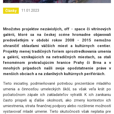
11.01.2023
Články
Množstvo projektov nezávislých, off - space či vitrínových
galérii, ktoré sa na českej scéne hromadne objavovali
predovšetkým v období rokov 2008 - 2015 nemožno
ohraničiť oblasťami väčších miest a kultúrnych centier.
Projekty menej tradičných foriem sprostredkovania umenia
a galérií, vznikajúcich na netradičných miestach, sa stali
fenoménom prekračujúcim hranice Prahy či Brna a v
mnohých prípadoch našli svoje opodstatnenie práve v
menších obciach a na zdanlivých kultúrnych perifériách.
Tieto iniciatívy, podmieňované potrebou prezentácie mladého
umenia a činnosťou umeleckých škôl, sa však veľa krát po
počiatočnom zápale ich zakladateľov vytratili. K ich zanikaniu
často prispeli aj ďalšie okolnosti, ako zmeny kontextov ich
umiestnenia, strata finančnej podpory alebo rozšírenie možností
vystavovať mladé umenie. Tieto skutočnosti však neplatia pre