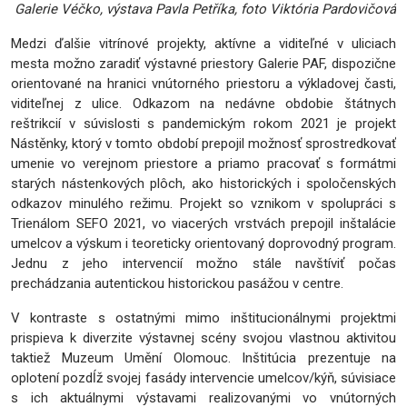
Galerie Véčko, výstava Pavla Petříka, foto Viktória Pardovičová
Medzi ďalšie vitrínové projekty, aktívne a viditeľné v uliciach
mesta možno zaradiť výstavné priestory Galerie PAF, dispozične
orientované na hranici vnútorného priestoru a výkladovej časti,
viditeľnej z ulice. Odkazom na nedávne obdobie štátnych
reštrikcií v súvislosti s pandemickým rokom 2021 je projekt
Nástěnky, ktorý v tomto období prepojil možnosť sprostredkovať
umenie vo verejnom priestore a priamo pracovať s formátmi
starých nástenkových plôch, ako historických i spoločenských
odkazov minulého režimu. Projekt so vznikom v spolupráci s
Trienálom SEFO 2021, vo viacerých vrstvách prepojil inštalácie
umelcov a výskum i teoreticky orientovaný doprovodný program.
Jednu z jeho intervencií možno stále navštíviť počas
prechádzania autentickou historickou pasážou v centre.
V kontraste s ostatnými mimo inštitucionálnymi projektmi
prispieva k diverzite výstavnej scény svojou vlastnou aktivitou
taktiež Muzeum Umění Olomouc. Inštitúcia prezentuje na
oplotení pozdĺž svojej fasády intervencie umelcov/kýň, súvisiace
s ich aktuálnymi výstavami realizovanými vo vnútorných