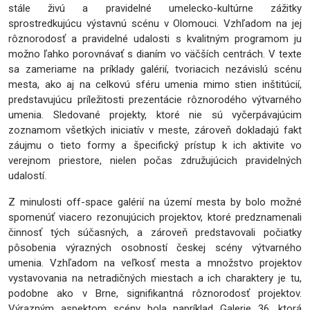
stále živú a pravidelné umelecko-kultúrne zážitky
sprostredkujúcu výstavnú scénu v Olomouci. Vzhľadom na jej
rôznorodosť a pravidelné udalosti s kvalitným programom ju
možno ľahko porovnávať s dianím vo väčších centrách. V texte
sa zameriame na príklady galérií, tvoriacich nezávislú scénu
mesta, ako aj na celkovú sféru umenia mimo stien inštitúcií,
predstavujúcu príležitosti prezentácie rôznorodého výtvarného
umenia. Sledované projekty, ktoré nie sú vyčerpávajúcim
zoznamom všetkých iniciatív v meste, zároveň dokladajú fakt
záujmu o tieto formy a špecifický prístup k ich aktivite vo
verejnom priestore, nielen počas združujúcich pravidelných
udalostí.
Z minulosti off-space galérií na území mesta by bolo možné
spomenúť viacero rezonujúcich projektov, ktoré predznamenali
činnosť tých súčasných, a zároveň predstavovali počiatky
pôsobenia výrazných osobností českej scény výtvarného
umenia. Vzhľadom na veľkosť mesta a množstvo projektov
vystavovania na netradičných miestach a ich charaktery je tu,
podobne ako v Brne, signifikantná rôznorodosť projektov.
Výrazným aspektom scény bola napríklad Galerie 36, ktorá