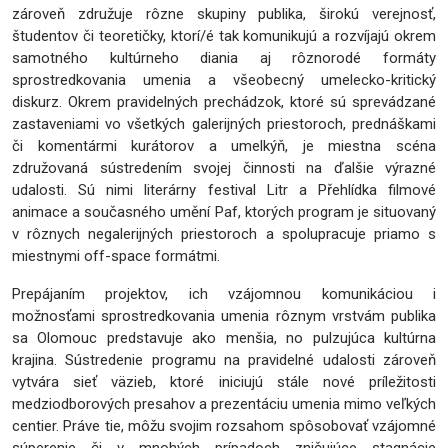
zároveň združuje rôzne skupiny publika, širokú verejnosť,
študentov či teoretičky, ktorí/é tak komunikujú a rozvíjajú okrem
samotného kultúrneho diania aj rôznorodé formáty
sprostredkovania umenia a všeobecný umelecko-kritický
diskurz. Okrem pravidelných prechádzok, ktoré sú sprevádzané
zastaveniami vo všetkých galerijných priestoroch, prednáškami
či komentármi kurátorov a umelkýň, je miestna scéna
združovaná sústredením svojej činnosti na ďalšie výrazné
udalosti. Sú nimi literárny festival Litr a Přehlídka filmové
animace a současného umění Paf, ktorých program je situovaný
v rôznych negalerijných priestoroch a spolupracuje priamo s
miestnymi off-space formátmi.
Prepájaním projektov, ich vzájomnou komunikáciou i
možnosťami sprostredkovania umenia rôznym vrstvám publika
sa Olomouc predstavuje ako menšia, no pulzujúca kultúrna
krajina. Sústredenie programu na pravidelné udalosti zároveň
vytvára sieť väzieb, ktoré iniciujú stále nové príležitosti
medziodborových presahov a prezentáciu umenia mimo veľkých
centier. Práve tie, môžu svojim rozsahom spôsobovať vzájomné