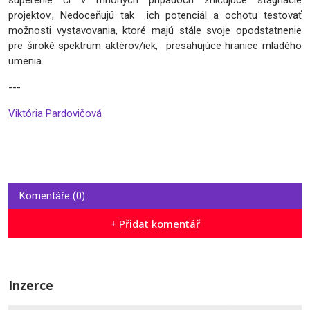
súperenie či v mnohých prípadoch zničujúce stagnácie
projektov., Nedoceňujú tak ich potenciál a ochotu testovať
možnosti vystavovania, ktoré majú stále svoje opodstatnenie
pre široké spektrum aktérov/iek, presahujúce hranice mladého
umenia.
---
Viktória Pardovičová
Komentáře (0)
+ Přidat komentář
Inzerce