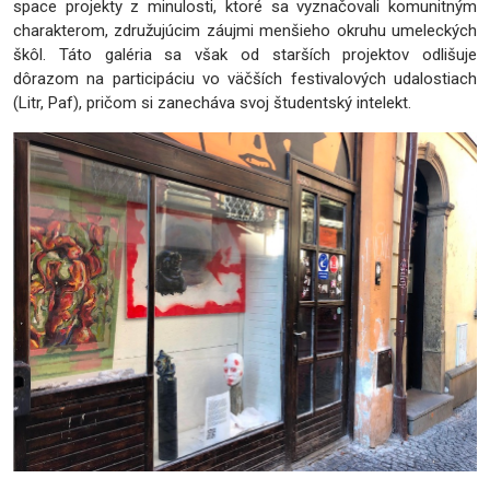
space projekty z minulosti, ktoré sa vyznačovali komunitným
charakterom, združujúcim záujmi menšieho okruhu umeleckých
škôl. Táto galéria sa však od starších projektov odlišuje
dôrazom na participáciu vo väčších festivalových udalostiach
(Litr, Paf), pričom si zanecháva svoj študentský intelekt.