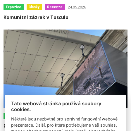
24.05.2026
Expozice
Články
Recenze
Komunitní zázrak v Tusculu
Tato webová stránka používá soubory
cookies.
23.08.2024
Expozice
Články
Recenze
Některé jsou nezbytné pro správné fungování webové
prezentace. Další, pro které potřebujeme váš souhlas,
Príbehy zamrznuté v kompozíciách každodennosti