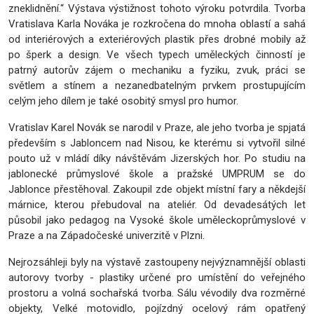
zneklidnění.“ Výstava výstižnost tohoto výroku potvrdila. Tvorba
Vratislava Karla Nováka je rozkročena do mnoha oblastí a sahá
od interiérových a exteriérových plastik přes drobné mobily až
po šperk a design. Ve všech typech uměleckých činností je
patrný autorův zájem o mechaniku a fyziku, zvuk, práci se
světlem a stínem a nezanedbatelným prvkem prostupujícím
celým jeho dílem je také osobitý smysl pro humor.
Vratislav Karel Novák se narodil v Praze, ale jeho tvorba je spjatá
především s Jabloncem nad Nisou, ke kterému si vytvořil silné
pouto už v mládí díky návštěvám Jizerských hor. Po studiu na
jablonecké průmyslové škole a pražské UMPRUM se do
Jablonce přestěhoval. Zakoupil zde objekt místní fary a někdejší
márnice, kterou přebudoval na ateliér. Od devadesátých let
působil jako pedagog na Vysoké škole uměleckoprůmyslové v
Praze a na Západočeské univerzitě v Plzni.
Nejrozsáhleji byly na výstavě zastoupeny nejvýznamnější oblasti
autorovy tvorby - plastiky určené pro umístění do veřejného
prostoru a volná sochařská tvorba. Sálu vévodily dva rozměrné
objekty, Velké motovidlo, pojízdný ocelový rám opatřený