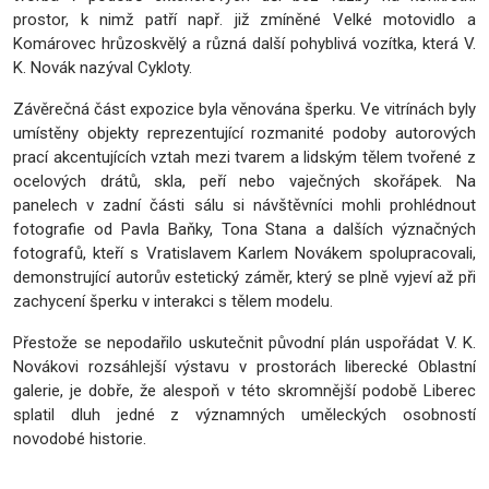
prostor, k nimž patří např. již zmíněné Velké motovidlo a
Komárovec hrůzoskvělý a různá další pohyblivá vozítka, která V.
K. Novák nazýval Cykloty.
Závěrečná část expozice byla věnována šperku. Ve vitrínách byly
umístěny objekty reprezentující rozmanité podoby autorových
prací akcentujících vztah mezi tvarem a lidským tělem tvořené z
ocelových drátů, skla, peří nebo vaječných skořápek. Na
panelech v zadní části sálu si návštěvníci mohli prohlédnout
fotografie od Pavla Baňky, Tona Stana a dalších význačných
fotografů, kteří s Vratislavem Karlem Novákem spolupracovali,
demonstrující autorův estetický záměr, který se plně vyjeví až při
zachycení šperku v interakci s tělem modelu.
Přestože se nepodařilo uskutečnit původní plán uspořádat V. K.
Novákovi rozsáhlejší výstavu v prostorách liberecké Oblastní
galerie, je dobře, že alespoň v této skromnější podobě Liberec
splatil dluh jedné z významných uměleckých osobností
novodobé historie.