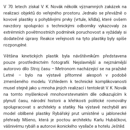
V 70. letech získal V. K. Novák několik významných zakázek na
realizaci objektů do veřejného prostoru. Jednalo se převážně o
kovové plastiky s pohyblivými prvky (vrtule, křídla), které ovšem
navzdory spolupráci s technickými odborníky vykazovaly za
extrémních povětrnostních podmínek poruchovost a vyžádaly si
dodatečné úpravy. Reakce veřejnosti na tyto plastiky byly spíše
rozporuplné.
Většina kinetických plastik byla návštěvníkům představena
pouze prostřednictvím fotografií. Nejslavnější a nejznámější
autorovo dílo Stroj času – Metronom nacházející se na pražské
Letné – bylo na výstavě přítomné alespoň v podobě
zmenšeného modelu. Vzhledem k technické komplikovanosti
musel stejně jako u mnoha jiných realizací i tentokrát V. K. Novák
na tomto myšlenkově mnohovrstevnatém díle odkazujícím k
plynutí času, národní historii a křehkosti politické rovnováhy
spolupracovat s architekty a statiky. Na výstavě nechyběl ani
model oblíbené plastiky Rybářský prut umístěné u jablonecké
přehrady Mšeno, která je poctou architektu Karlu Hubáčkovi,
vášnivému rybáři a autorovi ikonického vysílače a hotelu Ještěd.