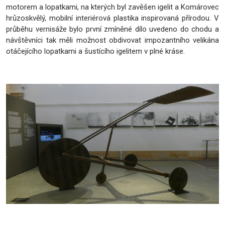
motorem a lopatkami, na kterých byl zavěšen igelit a Komárovec
hrůzoskvělý, mobilní interiérová plastika inspirovaná přírodou. V
průběhu vernisáže bylo první zmíněné dílo uvedeno do chodu a
návštěvníci tak měli možnost obdivovat impozantního velikána
otáčejícího lopatkami a šustícího igelitem v plné kráse.