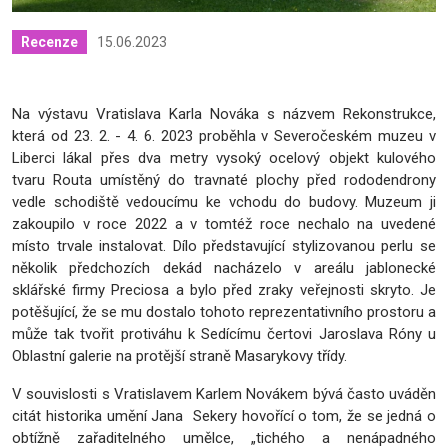
15.06.2023
Recenze
Na výstavu Vratislava Karla Nováka s názvem Rekonstrukce,
která od 23. 2. - 4. 6. 2023 proběhla v Severočeském muzeu v
Liberci lákal přes dva metry vysoký ocelový objekt kulového
tvaru Routa umístěný do travnaté plochy před rododendrony
vedle schodiště vedoucímu ke vchodu do budovy. Muzeum ji
zakoupilo v roce 2022 a v tomtéž roce nechalo na uvedené
místo trvale instalovat. Dílo představující stylizovanou perlu se
několik předchozích dekád nacházelo v areálu jablonecké
sklářské firmy Preciosa a bylo před zraky veřejnosti skryto. Je
potěšující, že se mu dostalo tohoto reprezentativního prostoru a
může tak tvořit protiváhu k Sedícímu čertovi Jaroslava Róny u
Oblastní galerie na protější straně Masarykovy třídy.
V souvislosti s Vratislavem Karlem Novákem bývá často uváděn
citát historika umění Jana Sekery hovořící o tom, že se jedná o
obtížně zařaditelného umělce, „tichého a nenápadného