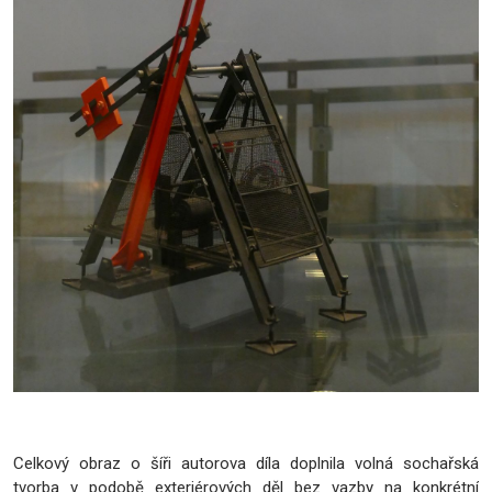
Celkový obraz o šíři autorova díla doplnila volná sochařská
tvorba v podobě exteriérových děl bez vazby na konkrétní