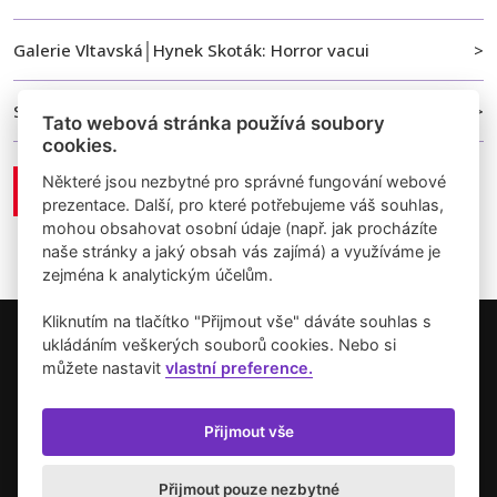
Galerie Vltavská│Hynek Skoták: Horror vacui
Světlo pro metro
Tato webová stránka používá soubory
cookies.
Některé jsou nezbytné pro správné fungování webové
Zobrazit vše
prezentace. Další, pro které potřebujeme váš souhlas,
mohou obsahovat osobní údaje (např. jak procházíte
naše stránky a jaký obsah vás zajímá) a využíváme je
zejména k analytickým účelům.
Kliknutím na tlačítko "Přijmout vše" dáváte souhlas s
ukládáním veškerých souborů cookies. Nebo si
Copyright © 2026 Umění pro město.
můžete nastavit
vlastní preference.
Vytvořilo studio Akcelero.cz
Zásady používání cookies
Přijmout vše
Přijmout pouze nezbytné