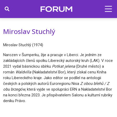
Miroslav Stuchlý
Miroslav Stuchlý (1974)
Narozen v Šumperku, žije a pracuje v Liberci. Je jedním ze
zakládajících členů spolku Liberecký autorský kruh (LAK). V roce
2021 vydal básnickou sbírku
Potkat jelena
(Druhé město) a
román
Waldvilla
(Nakladatelství Bor), který získal cenu Kniha
roku Libereckého kraje. Jako editor se podílel na antologii
českých a polských autorů Euroregionu Nisa
Z obou břehů / Z
obu brzegów,
která vyjde ve spolupráci ERN a Nakladatelství Bor
na konci března 2023. Je přispěvatelem Salonu a kulturní rubriky
deníku Právo.