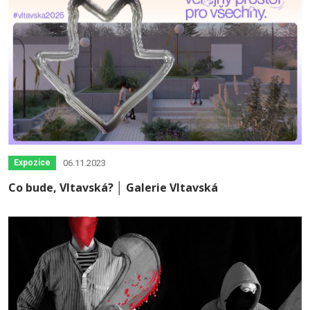
06.11.2023
Expozice
Co bude, Vltavská? │ Galerie Vltavská