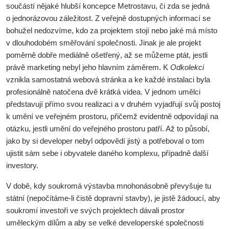
součástí nějaké hlubší koncepce Metrostavu, či zda se jedná
o jednorázovou záležitost. Z veřejně dostupných informací se
bohužel nedozvíme, kdo za projektem stojí nebo jaké má místo
v dlouhodobém směřování společnosti. Jinak je ale projekt
poměrně dobře mediálně ošetřený, až se můžeme ptát, jestli
právě marketing nebyl jeho hlavním záměrem. K
Odkolekci
vznikla samostatná webová stránka a ke každé instalaci byla
profesionálně natočena dvě krátká videa. V jednom umělci
představují přímo svou realizaci a v druhém vyjadřují svůj postoj
k umění ve veřejném prostoru, přičemž evidentně odpovídají na
otázku, jestli umění do veřejného prostoru patří. Až to působí,
jako by si developer nebyl odpovědí jistý a potřeboval o tom
ujistit sám sebe i obyvatele daného komplexu, případně další
investory.
V době, kdy soukromá výstavba mnohonásobně převyšuje tu
státní (nepočítáme-li čistě dopravní stavby), je jistě žádoucí, aby
soukromí investoři ve svých projektech dávali prostor
uměleckým dílům a aby se velké developerské společnosti