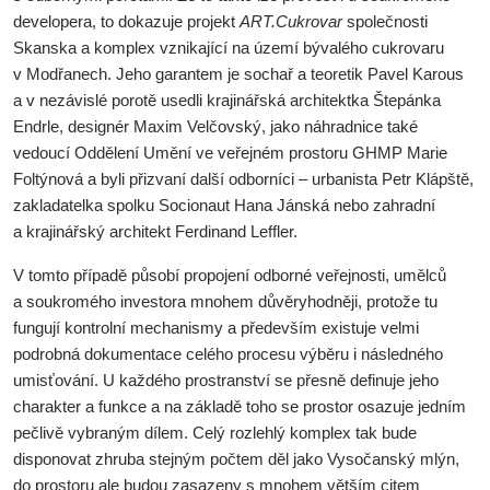
developera, to dokazuje projekt
ART.Cukrovar
společnosti
Skanska a komplex vznikající na území bývalého cukrovaru
v Modřanech. Jeho garantem je sochař a teoretik Pavel Karous
a v nezávislé porotě usedli krajinářská architektka Štepánka
Endrle, designér Maxim Velčovský, jako náhradnice také
vedoucí Oddělení Umění ve veřejném prostoru GHMP Marie
Foltýnová a byli přizvaní další odborníci – urbanista Petr Klápště,
zakladatelka spolku Socionaut Hana Jánská nebo zahradní
a krajinářský architekt Ferdinand Leffler.
V tomto případě působí propojení odborné veřejnosti, umělců
a soukromého investora mnohem důvěryhodněji, protože tu
fungují kontrolní mechanismy a především existuje velmi
podrobná dokumentace celého procesu výběru i následného
umisťování. U každého prostranství se přesně definuje jeho
charakter a funkce a na základě toho se prostor osazuje jedním
pečlivě vybraným dílem. Celý rozlehlý komplex tak bude
disponovat zhruba stejným počtem děl jako Vysočanský mlýn,
do prostoru ale budou zasazeny s mnohem větším citem