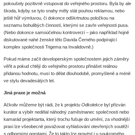
pokoušely pozitivně vstupovat do veřejného prostoru. Byla by ale
škoda, kdyby se tyto snahy měly stát pouhou reklamou, nebo
ještě hůř výmluvou, či dokonce odškrtnutou položkou na
seznamu bohulibých činností, kterými se zavře veřejnosti pusa.
(Nebo dokonce samoúčelnou kontroverzí – jako například hojně
diskutované nahé ženské tělo Davida Černého podpírající
komplex společnosti Trigema na Invalidovně.)
Pokud máme začít developerským společnostem jejich záměry
věřit a pokud chtějí do veřejného prostoru přinášet reálnou
přidanou hodnotu, musí to dělat dlouhodobě, promyšleně a méně
ve stylu devadesátých let.
Jiná praxe je možná
Ačkoliv můžeme být rádi, že k projektu
Odkolekce
byl přizván
kurátor a výběr nedělal náhodný zaměstnanec společnosti nebo
kamarád projektanta, který trochu fušuje do umění, za vhodnější
praxi lze všeobecně považovat vyhlašování otevřených soutěží
s odbornými porotami. Že to takto lze provést i u soukromého