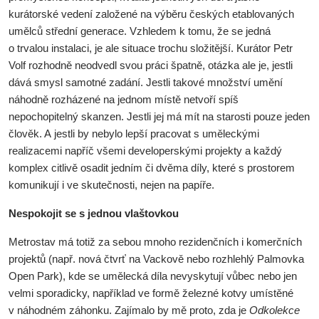
kurátorské vedení založené na výběru českých etablovaných
umělců střední generace. Vzhledem k tomu, že se jedná
o trvalou instalaci, je ale situace trochu složitější. Kurátor Petr
Volf rozhodně neodvedl svou práci špatně, otázka ale je, jestli
dává smysl samotné zadání. Jestli takové množství umění
náhodně rozházené na jednom místě netvoří spíš
nepochopitelný skanzen. Jestli jej má mít na starosti pouze jeden
člověk. A jestli by nebylo lepší pracovat s uměleckými
realizacemi napříč všemi developerskými projekty a každý
komplex citlivě osadit jedním či dvěma díly, které s prostorem
komunikují i ve skutečnosti, nejen na papíře.
Nespokojit se s jednou vlaštovkou
Metrostav má totiž za sebou mnoho rezidenčních i komerčních
projektů (např. nová čtvrť na Vackově nebo rozhlehlý Palmovka
Open Park), kde se umělecká díla nevyskytují vůbec nebo jen
velmi sporadicky, například ve formě železné kotvy umístěné
v náhodném záhonku. Zajímalo by mě proto, zda je
Odkolekce