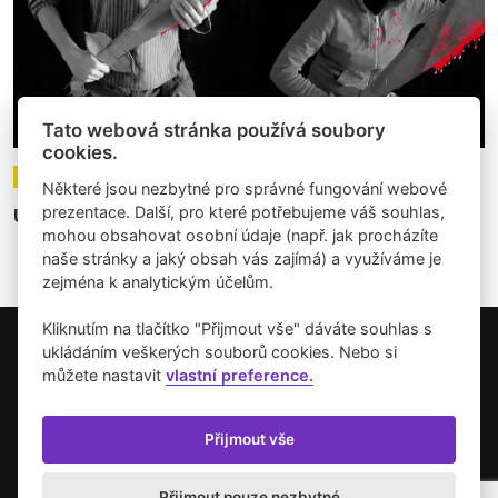
Tato webová stránka používá soubory
cookies.
26.09.2024
Články
Některé jsou nezbytné pro správné fungování webové
prezentace. Další, pro které potřebujeme váš souhlas,
Ukradené galerie
mohou obsahovat osobní údaje (např. jak procházíte
naše stránky a jaký obsah vás zajímá) a využíváme je
zejména k analytickým účelům.
Kliknutím na tlačítko "Přijmout vše" dáváte souhlas s
ukládáním veškerých souborů cookies. Nebo si
Copyright © 2026 Umění pro město.
můžete nastavit
vlastní preference.
Vytvořilo studio Akcelero.cz
Zásady používání cookies
Přijmout vše
Přijmout pouze nezbytné