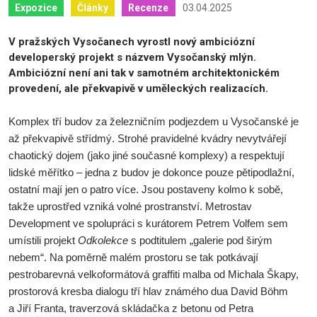
03.04.2025
Expozice
Články
Recenze
V pražských Vysočanech vyrostl nový ambiciózní
developerský projekt s názvem Vysočanský mlýn.
Ambiciózní není ani tak v samotném architektonickém
provedení, ale překvapivě v uměleckých realizacích.
Komplex tří budov za železničním podjezdem u Vysočanské je
až překvapivě střídmý. Strohé pravidelné kvádry nevytvářejí
chaotický dojem (jako jiné současné komplexy) a respektují
lidské měřítko – jedna z budov je dokonce pouze pětipodlažní,
ostatní mají jen o patro více. Jsou postaveny kolmo k sobě,
takže uprostřed vzniká volné prostranství. Metrostav
Development ve spolupráci s kurátorem Petrem Volfem sem
umístili projekt
Odkolekce
s podtitulem „galerie pod širým
nebem“. Na poměrně malém prostoru se tak potkávají
pestrobarevná velkoformátová graffiti malba od Michala Škapy,
prostorová kresba dialogu tří hlav známého dua David Böhm
a Jiří Franta, traverzová skládačka z betonu od Petra