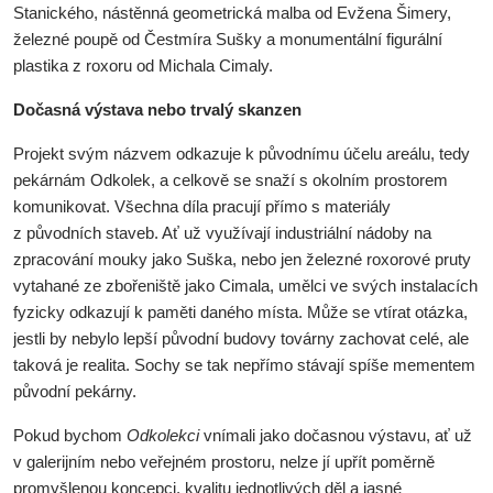
Stanického, nástěnná geometrická malba od Evžena Šimery,
železné poupě od Čestmíra Sušky a monumentální figurální
plastika z roxoru od Michala Cimaly.
Dočasná výstava nebo trvalý skanzen
Projekt svým názvem odkazuje k původnímu účelu areálu, tedy
pekárnám Odkolek, a celkově se snaží s okolním prostorem
komunikovat. Všechna díla pracují přímo s materiály
z původních staveb. Ať už využívají industriální nádoby na
zpracování mouky jako Suška, nebo jen železné roxorové pruty
vytahané ze zbořeniště jako Cimala, umělci ve svých instalacích
fyzicky odkazují k paměti daného místa. Může se vtírat otázka,
jestli by nebylo lepší původní budovy továrny zachovat celé, ale
taková je realita. Sochy se tak nepřímo stávají spíše mementem
původní pekárny.
Pokud bychom
Odkolekci
vnímali jako dočasnou výstavu, ať už
v galerijním nebo veřejném prostoru, nelze jí upřít poměrně
promyšlenou koncepci, kvalitu jednotlivých děl a jasné