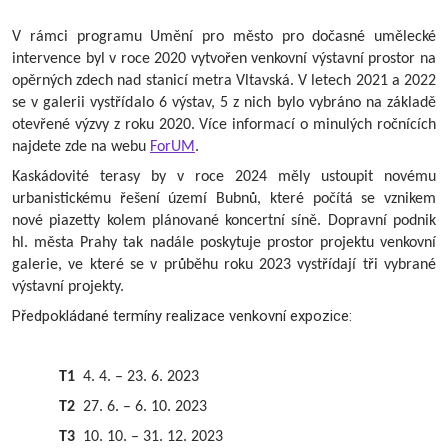
V rámci programu Umění pro město pro dočasné umělecké
intervence byl v roce 2020 vytvořen venkovní výstavní prostor na
opěrných zdech nad stanicí metra Vltavská. V letech 2021 a 2022
se v galerii vystřídalo 6 výstav, 5 z nich bylo vybráno na základě
otevřené výzvy z roku 2020. Více informací o minulých ročnících
najdete zde na webu
ForUM
.
Kaskádovité terasy by v roce 2024 měly ustoupit novému
urbanistickému řešení území Bubnů, které počítá se vznikem
nové piazetty kolem plánované koncertní síně. Dopravní podnik
hl. města Prahy tak nadále poskytuje prostor projektu venkovní
galerie, ve které se v průběhu roku 2023 vystřídají tři vybrané
výstavní projekty.
Předpokládané termíny realizace venkovní expozice:
T1
4. 4. – 23. 6. 2023
T2
27. 6. – 6. 10. 2023
T3
10. 10. – 31. 12. 2023