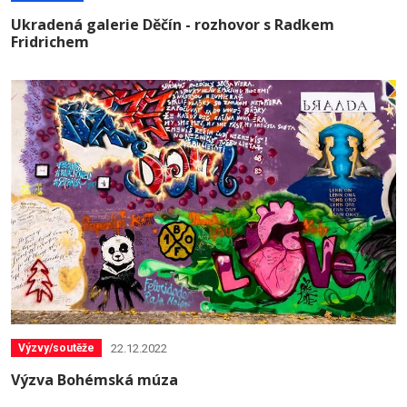
Ukradená galerie Děčín - rozhovor s Radkem
Fridrichem
22.12.2022
Výzvy/soutěže
Výzva Bohémská múza