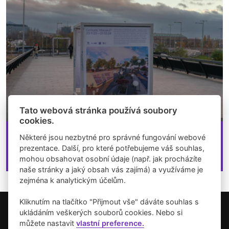
Tato webová stránka používá soubory
cookies.
23.11.2023 - 01.03.2024
Některé jsou nezbytné pro správné fungování webové
Eva Truncová, Monika Přikrylová: Co bude,
prezentace. Další, pro které potřebujeme váš souhlas,
Vltavská?
mohou obsahovat osobní údaje (např. jak procházíte
naše stránky a jaký obsah vás zajímá) a využíváme je
zejména k analytickým účelům.
Kliknutím na tlačítko "Přijmout vše" dáváte souhlas s
ukládáním veškerých souborů cookies. Nebo si
Copyright © 2026 Umění pro město.
můžete nastavit
vlastní preference.
Vytvořilo studio Akcelero.cz