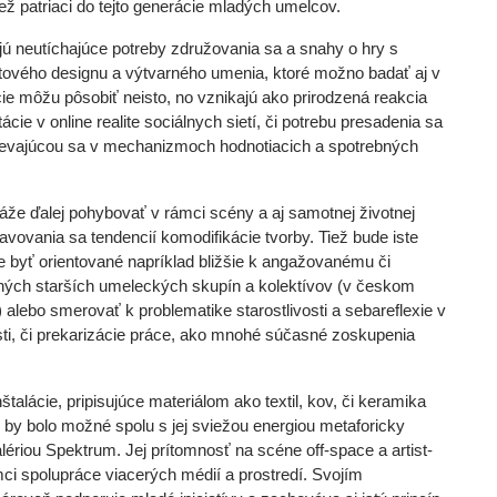
ež patriaci do tejto generácie mladých umelcov.
jú neutíchajúce potreby združovania sa a snahy o hry s
ktového designu a výtvarného umenia, ktoré možno badať aj v
ie môžu pôsobiť neisto, no vznikajú ako prirodzená reakcia
ácie v online realite sociálnych sietí, či potrebu presadenia sa
lievajúcou sa v mechanizmoch hodnotiacich a spotrebných
áže ďalej pohybovať v rámci scény a aj samotnej životnej
avovania sa tendencií komodifikácie tvorby. Tiež bude iste
e byť orientované napríklad bližšie k angažovanému či
hých starších umeleckých skupín a kolektívov (v českom
 alebo smerovať k problematike starostlivosti a sebareflexie v
ti, či prekarizácie práce, ako mnohé súčasné zoskupenia
talácie, pripisujúce materiálom ako textil, kov, či keramika
y bolo možné spolu s jej sviežou energiou metaforicky
lériou Spektrum. Jej prítomnosť na scéne off-space a artist-
rámci spolupráce viacerých médií a prostredí. Svojím