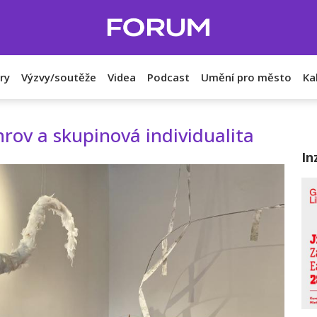
ry
Výzvy/soutěže
Videa
Podcast
Umění pro město
Ka
nrov a skupinová individualita
In