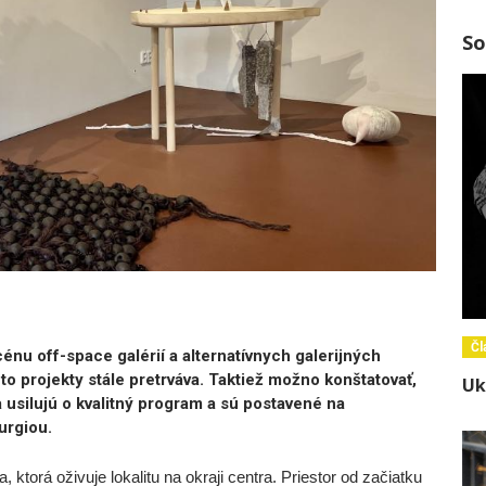
So
Čl
nu off-space galérií a alternatívnych galerijných
eto projekty stále pretrváva. Taktiež možno konštatovať,
Uk
a usilujú o kvalitný program a sú postavené na
urgiou.
 ktorá oživuje lokalitu na okraji centra. Priestor od začiatku