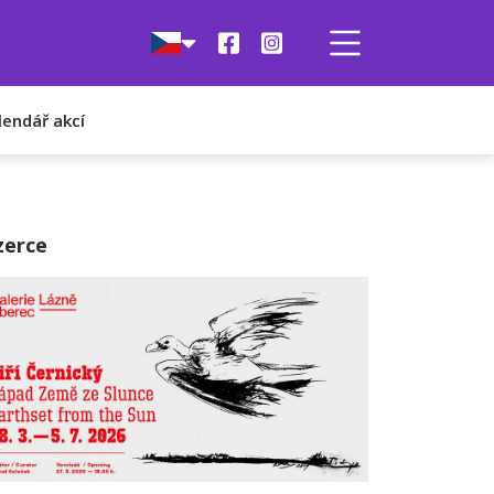
lendář akcí
zerce