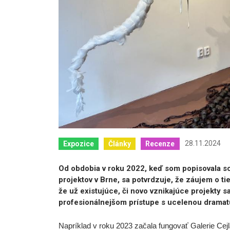
28.11.2024
Expozice
Články
Recenze
Od obdobia v roku 2022, keď som popisovala scé
projektov v Brne, sa potvrdzuje, že záujem o ti
že už existujúce, či novo vznikajúce projekty s
profesionálnejšom prístupe s ucelenou dramat
Napríklad v roku 2023 začala fungovať Galerie Cejla,