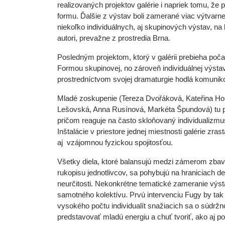
realizovaných projektov galérie i napriek tomu, že 
formu. Ďalšie z výstav boli zamerané viac výtvarn
niekoľko individuálnych, aj skupinových výstav, na k
autori, prevažne z prostredia Brna.
Posledným projektom, ktorý v galérii prebieha poč
Formou skupinovej, no zároveň individuálnej výstav
prostredníctvom svojej dramaturgie hodlá komunik
Mladé zoskupenie (Tereza Dvořáková, Kateřina Hou
Lešovská, Anna Rusínová, Markéta Špundová) tu pre
pričom reaguje na často skloňovaný individualizmu
Inštalácie v priestore jednej miestnosti galérie zr
aj vzájomnou fyzickou spojitosťou.
Všetky diela, ktoré balansujú medzi zámerom zbavo
rukopisu jednotlivcov, sa pohybujú na hraniciach 
neurčitosti. Nekonkrétne tematické zameranie výst
samotného kolektívu. Prvú intervenciu Fugy by tak
vysokého počtu individualít snažiacich sa o súdr
predstavovať mladú energiu a chuť tvoriť, ako aj pod