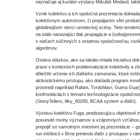
naznačuje aj kurátor výstavy Mikuláš Medard, takti
Vznik kolektívu a ich spoločná prezentácia doklada
kolektívnym autorstvom, či prepájaním sfér produ
globálnejšom rámci umeleckej scény. Tieto tendenc
na stále narastajúci tlak propagácie a (seba)prezent
v sieťach súčinných s ostatnou spoločnosťou, roz
algoritmov.
Ostáva otázkou, ako sa takáto mladá iniciatíva dok
praxe v kontextoch problematizácie kolektivity a zb
dôležité určenie ich ďalšieho zamerania, ktoré môž
aktivistickému prístupu, ako dokladá program mno
prostredí napríklad Rafani, Tvrdohlaví, Guma Guar)
konfrontáciách s témami technologizácie spoločnos
(StonyTellers, lilky_60200, BCAA system a ďalší).
Výstavu kolektívu Fuga, predstavujúcu objektové inš
posunuté roviny významov a vzájomných vzťahov, b
prepojiť so samotným miestom jej prezentácie -- ga
run inštitúcií v Brne priniesla ďalší z prístupov v 