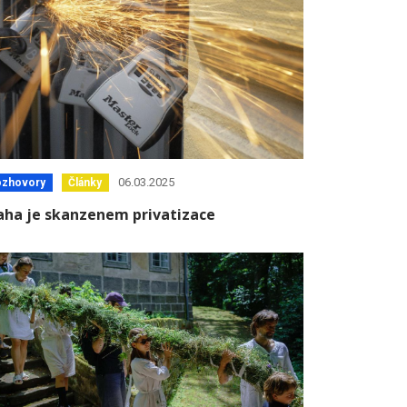
06.03.2025
ozhovory
Články
aha je skanzenem privatizace