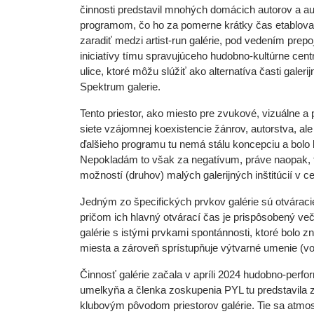
činnosti predstavil mnohých domácich autorov a aut
programom, čo ho za pomerne krátky čas etablovalo
zaradiť medzi artist-run galérie, pod vedením prep
iniciatívy tímu spravujúceho hudobno-kultúrne cen
ulice, ktoré môžu slúžiť ako alternatíva časti galeri
Spektrum galerie.
Tento priestor, ako miesto pre zvukové, vizuálne a 
siete vzájomnej koexistencie žánrov, autorstva, ale
ďalšieho programu tu nemá stálu koncepciu a bolo 
Nepokladám to však za negatívum, práve naopak, t
možností (druhov) malých galerijných inštitúcií v ce
Jedným zo špecifických prvkov galérie sú otváracie
pričom ich hlavný otvárací čas je prispôsobený v
galérie s istými prvkami spontánnosti, ktoré bolo z
miesta a zároveň sprístupňuje výtvarné umenie (vo
Činnosť galérie začala v apríli 2024 hudobno-perfo
umelkyňa a členka zoskupenia PYL tu predstavila 
klubovým pôvodom priestorov galérie. Tie sa atmos