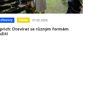
01.02.2026
ozhovory
Články
prich: Otevírat se různým formám
užití