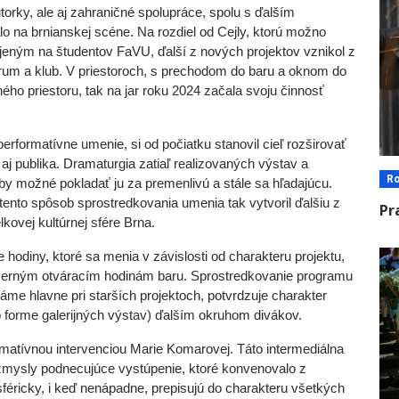
orky, ale aj zahraničné spolupráce, spolu s ďalším
 na brnianskej scéne. Na rozdiel od Cejly, ktorú možno
ojeným na študentov FaVU, ďalší z nových projektov vznikol z
trum a klub. V priestoroch, s prechodom do baru a oknom do
jného priestoru, tak na jar roku 2024 začala svoju činnosť
performatívne umenie, si od počiatku stanovil cieľ rozširovať
 aj publika. Dramaturgia zatiaľ realizovaných výstav a
R
by možné pokladať ju za premenlivú a stále sa hľadajúcu.
ento spôsob sprostredkovania umenia tak vytvoril ďalšiu z
Pr
lkovej kultúrnej sfére Brna.
 hodiny, ktoré sa menia v závislosti od charakteru projektu,
ečerným otváracím hodinám baru. Sprostredkovanie programu
náme hlavne pri starších projektoch, potvrdzuje charakter
 forme galerijných výstav) ďalším okruhom divákov.
rmatívnou intervenciou Marie Komarovej. Táto intermediálna
zmysly podnecujúce vystúpenie, ktoré konvenovalo z
féricky, i keď nenápadne, prepisujú do charakteru všetkých