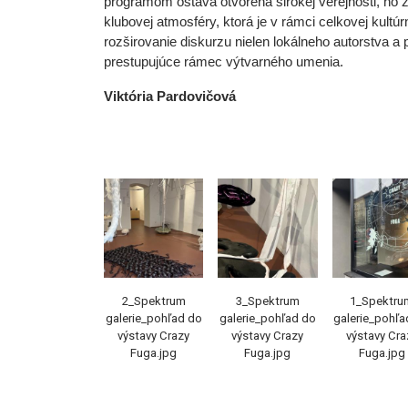
programom ostáva otvorená širokej verejnosti, no z
klubovej atmosféry, ktorá je v rámci celkovej kult
rozširovanie diskurzu nielen lokálneho autorstva a
prestupujúce rámec výtvarného umenia.
Viktória Pardovičová
2_Spektrum
3_Spektrum
1_Spektru
galerie_pohľad do
galerie_pohľad do
galerie_pohľa
výstavy Crazy
výstavy Crazy
výstavy Cra
Fuga.jpg
Fuga.jpg
Fuga.jpg