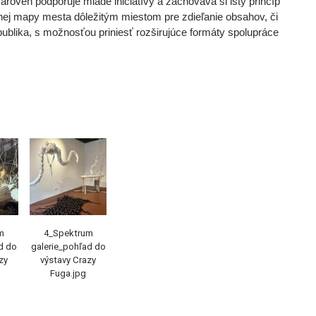
ároveň podporuje mladé iniciatívy a zachováva si istý princíp
úrnej mapy mesta dôležitým miestom pre zdieľanie obsahov, či
 publika, s možnosťou priniesť rozširujúce formáty spolupráce
m
4_Spektrum
d do
galerie_pohľad do
zy
výstavy Crazy
Fuga.jpg