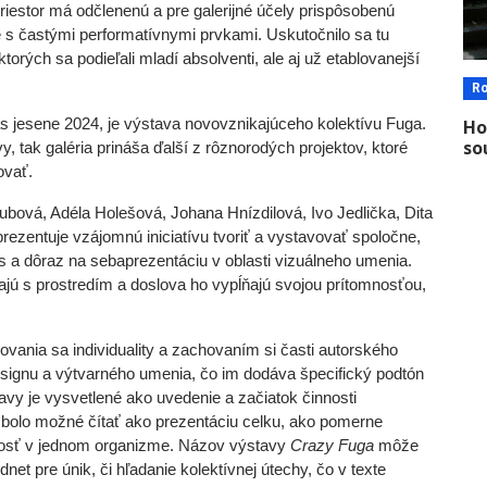
priestor má odčlenenú a pre galerijné účely prispôsobenú
e s častými performatívnymi prvkami. Uskutočnilo sa tu
torých sa podieľali mladí absolventi, ale aj už etablovanejší
R
Ho
as jesene 2024, je výstava novovznikajúceho kolektívu Fuga.
so
y, tak galéria prináša ďalší
z rôznorodých projektov, ktoré
ovať.
bová, Adéla Holešová, Johana Hnízdilová, Ivo Jedlička, Dita
zentuje vzájomnú iniciatívu tvoriť a vystavovať spoločne,
s a dôraz na sebaprezentáciu v oblasti vizuálneho umenia.
astajú s prostredím a doslova ho vypĺňajú svojou prítomnosťou,
vania sa individuality a zachovaním si časti autorského
designu a výtvarného umenia, čo im dodáva špecifický podtón
avy je vysvetlené ako uvedenie a začiatok činnosti
 bolo možné čítať ako prezentáciu celku, ako pomerne
žnosť v jednom organizme. Názov výstavy
Crazy Fuga
môže
net pre únik, či hľadanie kolektívnej útechy, čo v texte