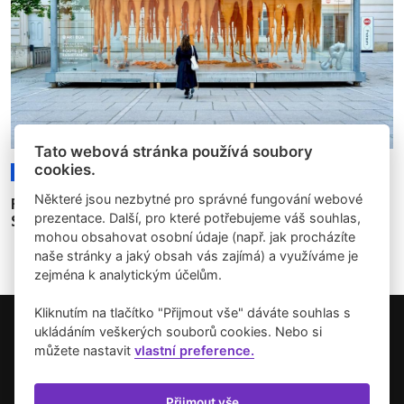
Tato webová stránka používá soubory
cookies.
25.07.2025
Rozhovory
Články
Některé jsou nezbytné pro správné fungování webové
Fiktivní infrastruktury odporu. Rozhovor se
prezentace. Další, pro které potřebujeme váš souhlas,
Stephanií Winter
mohou obsahovat osobní údaje (např. jak procházíte
naše stránky a jaký obsah vás zajímá) a využíváme je
zejména k analytickým účelům.
Kliknutím na tlačítko "Přijmout vše" dáváte souhlas s
ukládáním veškerých souborů cookies. Nebo si
Copyright © 2026 Umění pro město.
můžete nastavit
vlastní preference.
Vytvořilo studio Akcelero.cz
Zásady používání cookies
Přijmout vše