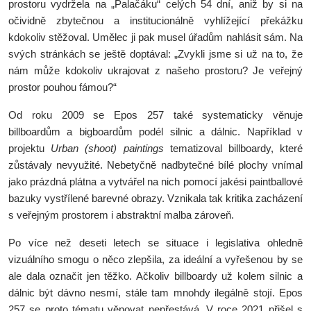
prostoru vydržela na „Palačáku“ celých 54 dní, aniž by si na
očividně zbytečnou a institucionálně vyhlížející překážku
kdokoliv stěžoval. Umělec ji pak musel úřadům nahlásit sám. Na
svých stránkách se ještě doptával: „Zvykli jsme si už na to, že
nám může kdokoliv ukrajovat z našeho prostoru? Je veřejný
prostor pouhou fámou?“
Od roku 2009 se Epos 257 také systematicky věnuje
billboardům a bigboardům podél silnic a dálnic. Například v
projektu
Urban (shoot) paintings
tematizoval billboardy, které
zůstávaly nevyužité. Nebetyčně nadbytečné bílé plochy vnímal
jako prázdná plátna a vytvářel na nich pomocí jakési paintballové
bazuky vystřílené barevné obrazy. Vznikala tak kritika zacházení
s veřejným prostorem i abstraktní malba zároveň.
Po více než deseti letech se situace i legislativa ohledně
vizuálního smogu o něco zlepšila, za ideální a vyřešenou by se
ale dala označit jen těžko. Ačkoliv billboardy už kolem silnic a
dálnic být dávno nesmí, stále tam mnohdy ilegálně stojí. Epos
257 se proto tématu věnovat nepřestává. V roce 2021 přišel s