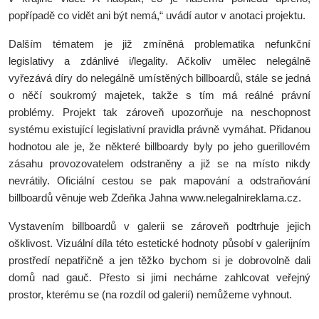
popřípadě co vidět ani být nemá,“ uvádí autor v anotaci projektu.
Dalším tématem je již zmíněná problematika nefunkční
legislativy a zdánlivé i/legality. Ačkoliv umělec nelegálně
vyřezává díry do nelegálně umístěných billboardů, stále se jedná
o něčí soukromý majetek, takže s tím má reálné právní
problémy. Projekt tak zároveň upozorňuje na neschopnost
systému existující legislativní pravidla právně vymáhat. Přidanou
hodnotou ale je, že některé billboardy byly po jeho guerillovém
zásahu provozovatelem odstraněny a již se na místo nikdy
nevrátily. Oficiální cestou se pak mapování a odstraňování
billboardů věnuje web Zdeňka Jahna www.nelegalnireklama.cz.
Vystavením billboardů v galerii se zároveň podtrhuje jejich
ošklivost. Vizuální díla této estetické hodnoty působí v galerijním
prostředí nepatřičně a jen těžko bychom si je dobrovolně dali
domů nad gauč. Přesto si jimi necháme zahlcovat veřejný
prostor, kterému se (na rozdíl od galerií) nemůžeme vyhnout.