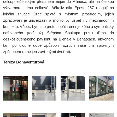
celospolečenským přesahem nejen do Mánesa, ale na českou
výtvarnou scénu celkově. Ačkoliv díla Epose 257 reagují na
lokální situace úzce spjaté s místním prostředím, jejich
zpracování je univerzální a mohlo by uspět i v mezinárodním
kontextu. Vůbec bych se proto nebála energického a sympaticky
naštvaného (teď už) Štěpána Soukupa pustit třeba do
československého pavilonu na Bienále v Benátkách, abychom
tam po dlouhé době způsobili rozruch zase tím správným
způsobem (a ne jen zavřenými dveřmi).
Tereza Bonaventurová