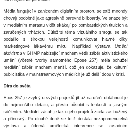
Média fungující v zahlceném digitálním prostoru se totiž mnohdy
chovají podobně jako agresivně barevné billboardy. Ve snaze být
v mediálním marastu vidět skákají po bombastických titulcích a
zaručených trhácích. Důležité téma vizuálního smogu se tak
podařilo s širokou veřejností komunikovat hlavně díky
marketingově lákavému mixu. Například výstava
Umění
aktivismu
v GHMP nabízející mnohem větší záběr aktivistického
umění (včetně tvorby samotného Epose 257) měla bohužel
mediální záběr mnohem menší, což jen dokazuje, že kulturní
publicistika v mainstreamových médiích je už delší dobu v krizi.
Díra do světa
Epos 257 je zvyklý u svých projektů jít až na dřeň, dotáhnout je
do nejmenšího detailu, a přesto působit s lehkostí a jasným
sdělením. Mediální zásah je tak u jeho projektů zcela zasloužený
a přínosný. Po dlouhé době se totiž dostala nezapomenutelná
výstava a úderná umělecká intervence se zásadním