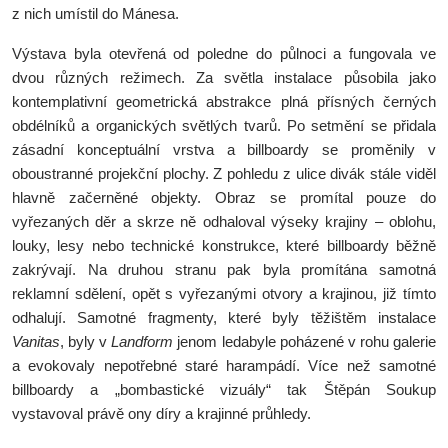
z nich umístil do Mánesa.
Výstava byla otevřená od poledne do půlnoci a fungovala ve
dvou různých režimech. Za světla instalace působila jako
kontemplativní geometrická abstrakce plná přísných černých
obdélníků a organických světlých tvarů. Po setmění se přidala
zásadní konceptuální vrstva a billboardy se proměnily v
oboustranné projekční plochy. Z pohledu z ulice divák stále viděl
hlavně začerněné objekty. Obraz se promítal pouze do
vyřezaných děr a skrze ně odhaloval výseky krajiny – oblohu,
louky, lesy nebo technické konstrukce, které billboardy běžně
zakrývají. Na druhou stranu pak byla promítána samotná
reklamní sdělení, opět s vyřezanými otvory a krajinou, již tímto
odhalují. Samotné fragmenty, které byly těžištěm instalace
Vanitas
, byly v
Landform
jenom ledabyle poházené v rohu galerie
a evokovaly nepotřebné staré harampádí. Více než samotné
billboardy a „bombastické vizuály“ tak Štěpán Soukup
vystavoval právě ony díry a krajinné průhledy.