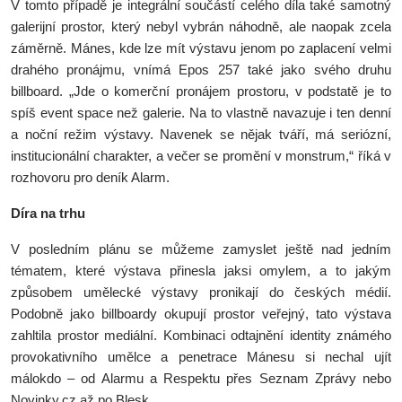
V tomto případě je integrální součástí celého díla také samotný
galerijní prostor, který nebyl vybrán náhodně, ale naopak zcela
záměrně. Mánes, kde lze mít výstavu jenom po zaplacení velmi
drahého pronájmu, vnímá Epos 257 také jako svého druhu
billboard. „Jde o komerční pronájem prostoru, v podstatě je to
spíš event space než galerie. Na to vlastně navazuje i ten denní
a noční režim výstavy. Navenek se nějak tváří, má seriózní,
institucionální charakter, a večer se promění v monstrum,“ říká v
rozhovoru pro deník Alarm.
Díra na trhu
V posledním plánu se můžeme zamyslet ještě nad jedním
tématem, které výstava přinesla jaksi omylem, a to jakým
způsobem umělecké výstavy pronikají do českých médií.
Podobně jako billboardy okupují prostor veřejný, tato výstava
zahltila prostor mediální. Kombinaci odtajnění identity známého
provokativního umělce a penetrace Mánesu si nechal ujít
málokdo – od Alarmu a Respektu přes Seznam Zprávy nebo
Novinky.cz až po Blesk.