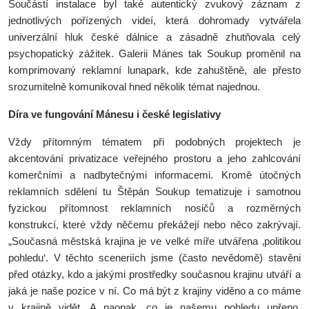
Součástí instalace byl také autentický zvukový záznam z
jednotlivých pořízených videí, která dohromady vytvářela
univerzální hluk české dálnice a zásadně zhutňovala celý
psychopatický zážitek. Galerii Mánes tak Soukup proměnil na
komprimovaný reklamní lunapark, kde zahuštěně, ale přesto
srozumitelně komunikoval hned několik témat najednou.
Díra ve fungování Mánesu i české legislativy
Vždy přítomným tématem při podobných projektech je
akcentování privatizace veřejného prostoru a jeho zahlcování
komerčními a nadbytečnými informacemi. Kromě útočných
reklamních sdělení tu Štěpán Soukup tematizuje i samotnou
fyzickou přítomnost reklamních nosičů a rozměrných
konstrukcí, které vždy něčemu překážejí nebo něco zakrývají.
„Současná městská krajina je ve velké míře utvářena ‚politikou
pohledu‘. V těchto sceneriích jsme (často nevědomě) stavěni
před otázky, kdo a jakými prostředky současnou krajinu utváří a
jaká je naše pozice v ní. Co má být z krajiny viděno a co máme
v krajině vidět. A naopak, co je našemu pohledu upřeno,