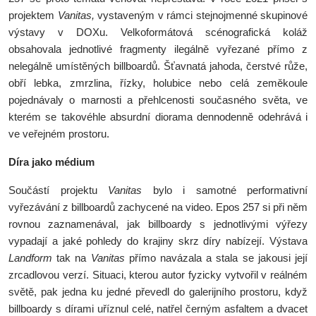
projektem
Vanitas,
vystaveným v rámci stejnojmenné skupinové
výstavy v DOXu. Velkoformátová scénografická koláž
obsahovala jednotlivé fragmenty ilegálně vyřezané přímo z
nelegálně umístěných billboardů. Šťavnatá jahoda, čerstvé růže,
obří lebka, zmrzlina, řízky, holubice nebo celá zeměkoule
pojednávaly o marnosti a přehlcenosti současného světa, ve
kterém se takovéhle absurdní diorama dennodenně odehrává i
ve veřejném prostoru.
Díra jako médium
Součástí projektu
Vanitas
bylo i samotné performativní
vyřezávání z billboardů zachycené na video. Epos 257 si při něm
rovnou zaznamenával, jak billboardy s jednotlivými výřezy
vypadají a jaké pohledy do krajiny skrz díry nabízejí. Výstava
Landform
tak na
Vanitas
přímo navázala a stala se jakousi její
zrcadlovou verzí. Situaci, kterou autor fyzicky vytvořil v reálném
světě, pak jedna ku jedné převedl do galerijního prostoru, když
billboardy s dírami uříznul celé, natřel černým asfaltem a dvacet