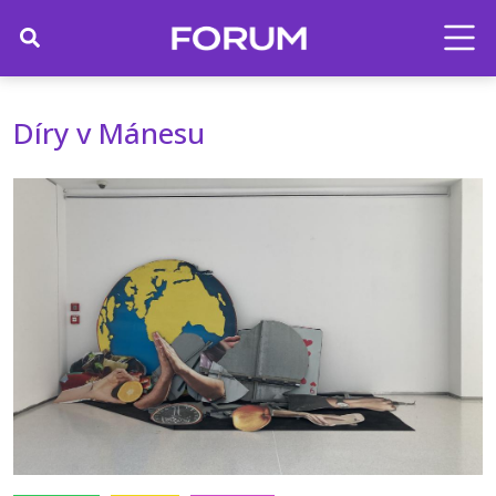
Díry v Mánesu