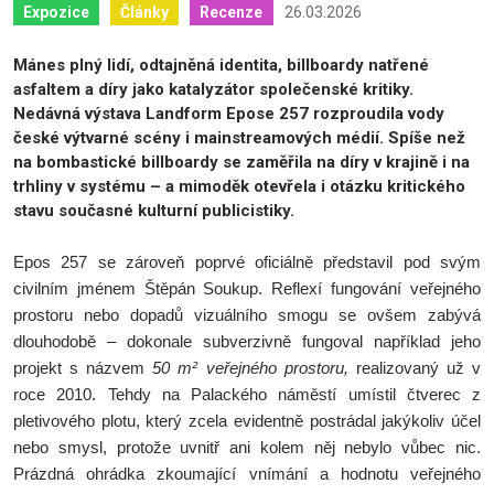
26.03.2026
Expozice
Články
Recenze
Mánes plný lidí, odtajněná identita, billboardy natřené
asfaltem a díry jako katalyzátor společenské kritiky.
Nedávná výstava Landform Epose 257 rozproudila vody
české výtvarné scény i mainstreamových médií. Spíše než
na bombastické billboardy se zaměřila na díry v krajině i na
trhliny v systému – a mimoděk otevřela i otázku kritického
stavu současné kulturní publicistiky.
Epos 257 se zároveň poprvé oficiálně představil pod svým
civilním jménem Štěpán Soukup. Reflexí fungování veřejného
prostoru nebo dopadů vizuálního smogu se ovšem zabývá
dlouhodobě – dokonale subverzivně fungoval například jeho
projekt s názvem
50 m² veřejného prostoru,
realizovaný už v
roce 2010. Tehdy na Palackého náměstí umístil čtverec z
pletivového plotu, který zcela evidentně postrádal jakýkoliv účel
nebo smysl, protože uvnitř ani kolem něj nebylo vůbec nic.
Prázdná ohrádka zkoumající vnímání a hodnotu veřejného