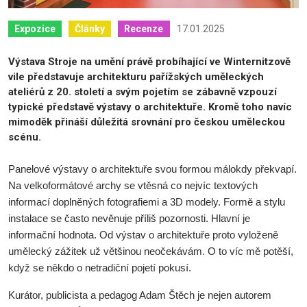
17.01.2025
Expozice
Články
Recenze
Výstava Stroje na umění právě probíhající ve Winternitzově
vile představuje architekturu pařížských uměleckých
ateliérů z 20. století a svým pojetím se zábavně vzpouzí
typické představě výstavy o architektuře. Kromě toho navíc
mimoděk přináší důležitá srovnání pro českou uměleckou
scénu.
P
anelové výstavy o architektuře svou formou málokdy překvapí.
Na velkoformátové archy se vtěsná co nejvíc textových
informací doplněných fotografiemi a 3D modely. Formě a stylu
instalace se často nevěnuje příliš pozornosti. Hlavní je
informační hodnota. Od výstav o architektuře proto vyloženě
umělecký zážitek už většinou neočekávám. O to víc mě potěší,
když se někdo o netradiční pojetí pokusí.
Kurátor, publicista a pedagog Adam Štěch je nejen autorem