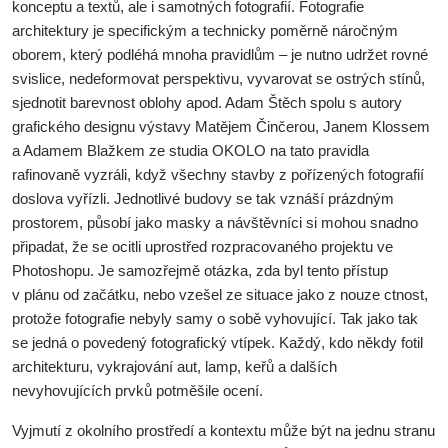
konceptu a textů, ale i samotných fotografií. Fotografie
architektury je specifickým a technicky poměrně náročným
oborem, který podléhá mnoha pravidlům – je nutno udržet rovné
svislice, nedeformovat perspektivu, vyvarovat se ostrých stínů,
sjednotit barevnost oblohy apod. Adam Štěch spolu s autory
grafického designu výstavy Matějem Činčerou, Janem Klossem
a Adamem Blažkem ze studia OKOLO na tato pravidla
rafinovaně vyzráli, když všechny stavby z pořízených fotografií
doslova vyřízli. Jednotlivé budovy se tak vznáší prázdným
prostorem, působí jako masky a návštěvníci si mohou snadno
připadat, že se ocitli uprostřed rozpracovaného projektu ve
Photoshopu. Je samozřejmě otázka, zda byl tento přístup
v plánu od začátku, nebo vzešel ze situace jako z nouze ctnost,
protože fotografie nebyly samy o sobě vyhovující. Tak jako tak
se jedná o povedený fotografický vtípek. Každý, kdo někdy fotil
architekturu, vykrajování aut, lamp, keřů a dalších
nevyhovujících prvků potměšile ocení.
Vyjmutí z okolního prostředí a kontextu může být na jednu stranu