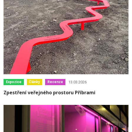
13.03.2026
Expozice
Články
Recenze
Zpestření veřejného prostoru Příbrami