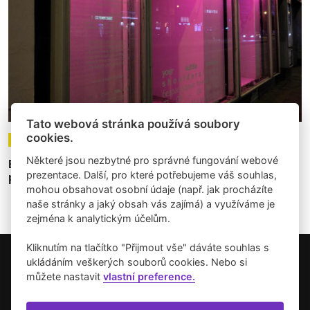
Tato webová stránka používá soubory
cookies.
13.09.2022
Články
Některé jsou nezbytné pro správné fungování webové
Experimentálna scéna brnianskych off-space
prezentace. Další, pro které potřebujeme váš souhlas,
projektov
mohou obsahovat osobní údaje (např. jak procházíte
naše stránky a jaký obsah vás zajímá) a využíváme je
zejména k analytickým účelům.
Kliknutím na tlačítko "Přijmout vše" dáváte souhlas s
ukládáním veškerých souborů cookies. Nebo si
Copyright © 2026 Umění pro město.
můžete nastavit
vlastní preference.
Vytvořilo studio Akcelero.cz