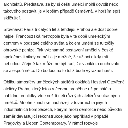
architektů. Představa, že by si čeští umělci mohli dovolit něco
takového postavit, je v lepším případě úsměvná, v horším spíš
skličující.
Srovnávat Paříž třicátých let s tehdejší Prahou ale dost dobře
nejde. Francouzská metropole byla v té době uměleckým
centrem v podstatě celého světa a kolem umění se tu točily
obrovské peníze. Tak významné postavení umělci v české
společnosti nikdy neměli a je možné, že už ani nikdy mít
nebudou. Zřejmě tak můžeme být rádi, že vzniklo a dochovalo
se alespoň něco. Do budoucna to totiž bude výrazně horší.
Oblibu atmosféry uměleckých ateliérů dokládá i festival Otevřené
ateliéry Praha, který letos v červnu proběhne už po páté a
nabídne prohlídky více než třiceti různých ateliérů současných
umělců. Mnohé z nich se nacházejí v továrních a jiných
industriálních komplexech, kterým hrozí demolice nebo původní
záměr devastující rekonstrukce jako například v případě
Pragovky a Lieben Contemporary. V rámci rozvoje