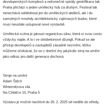
developerských komplexů a nekonečné spirály gentrifikace tak
Praha přichází o jeden umělecký hub za druhým. Festival tak
nenechává nahlédnout jen do uměleckých ateliérů, ale i do
samotných mnohdy architektonicky zajímavých budov, které
musí neustále ustupovat nové výstavbě.
Umělecká scéna je jakousi organickou silou, která si svou cestu
vždycky najde. A to i ve sklobetonové džungli. Pokud se ale
přístup developerů a zastupitelů zásadně nezmění, těžko
můžeme očekávat, že se z dnešní éry jakýkoliv stroj na umění
jako odkaz pro další generace dochová.
Stroje na umění
Adam Štěch
Winternitzova vila
Na Cihlářce 10, Praha 5
Výstavu je možné navštívit do 26. 2. 2025 od neděle do středy,