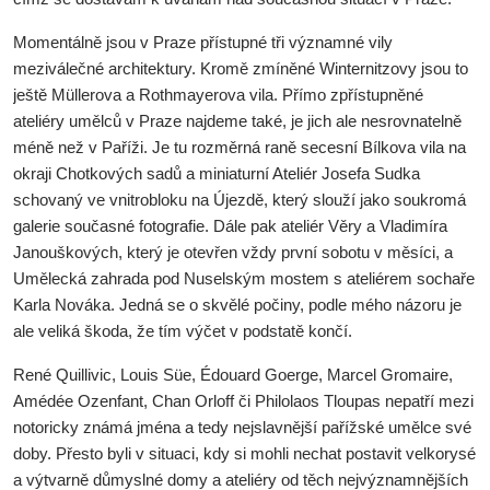
Momentálně jsou v Praze přístupné tři významné vily
meziválečné architektury. Kromě zmíněné Winternitzovy jsou to
ještě Müllerova a Rothmayerova vila. Přímo zpřístupněné
ateliéry umělců v Praze najdeme také, je jich ale nesrovnatelně
méně než v Paříži. Je tu rozměrná raně secesní Bílkova vila na
okraji Chotkových sadů a miniaturní Ateliér Josefa Sudka
schovaný ve vnitrobloku na Újezdě, který slouží jako soukromá
galerie současné fotografie. Dále pak ateliér Věry a Vladimíra
Janouškových, který je otevřen vždy první sobotu v měsíci, a
Umělecká zahrada pod Nuselským mostem s ateliérem sochaře
Karla Nováka. Jedná se o skvělé počiny, podle mého názoru je
ale veliká škoda, že tím výčet v podstatě končí.
René Quillivic, Louis Süe, Édouard Goerge, Marcel Gromaire,
Amédée Ozenfant, Chan Orloff či Philolaos Tloupas nepatří mezi
notoricky známá jména a tedy nejslavnější pařížské umělce své
doby. Přesto byli v situaci, kdy si mohli nechat postavit velkorysé
a výtvarně důmyslné domy a ateliéry od těch nejvýznamnějších