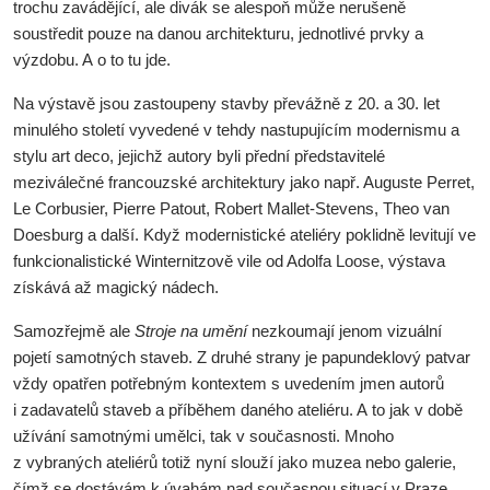
trochu zavádějící, ale divák se alespoň může nerušeně
soustředit pouze na danou architekturu, jednotlivé prvky a
výzdobu. A o to tu jde.
Na výstavě jsou zastoupeny stavby převážně z 20. a 30. let
minulého století vyvedené v tehdy nastupujícím modernismu a
stylu art deco, jejichž autory byli přední představitelé
meziválečné francouzské architektury jako např. Auguste Perret,
Le Corbusier, Pierre Patout, Robert Mallet-Stevens, Theo van
Doesburg a další. Když modernistické ateliéry poklidně levitují ve
funkcionalistické Winternitzově vile od Adolfa Loose, výstava
získává až magický nádech.
Samozřejmě ale
Stroje na umění
nezkoumají jenom vizuální
pojetí samotných staveb. Z druhé strany je papundeklový patvar
vždy opatřen potřebným kontextem s uvedením jmen autorů
i zadavatelů staveb a příběhem daného ateliéru. A to jak v době
užívání samotnými umělci, tak v současnosti. Mnoho
z vybraných ateliérů totiž nyní slouží jako muzea nebo galerie,
čímž se dostávám k úvahám nad současnou situací v Praze.