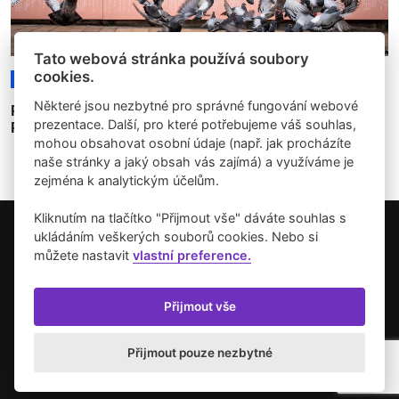
Tato webová stránka používá soubory
cookies.
24.10.2022
Rozhovory
Některé jsou nezbytné pro správné fungování webové
Překlápět svět do zvuku - rozhovor Pavla Klusáka s
prezentace. Další, pro které potřebujeme váš souhlas,
Romanem Štětinou
mohou obsahovat osobní údaje (např. jak procházíte
naše stránky a jaký obsah vás zajímá) a využíváme je
zejména k analytickým účelům.
Kliknutím na tlačítko "Přijmout vše" dáváte souhlas s
ukládáním veškerých souborů cookies. Nebo si
Copyright © 2026 Umění pro město.
můžete nastavit
vlastní preference.
Vytvořilo studio Akcelero.cz
Zásady používání cookies
Přijmout vše
Přijmout pouze nezbytné