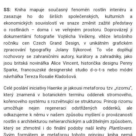
SS:
Kniha
mapuje současný fenomén rostlin interiéru a
zasazuje ho do širších společenských, kulturních a
ekonomických souvislostí ve snaze změnit zažité představy
o rostlinách – doma i ve veřejném prostoru. Doprovázejí ji
dokumentární fotografie Vojtěcha Veškrny, vítěze letošního
ročníku cen Czech Grand Design, v unikátním grafickém
zpracování typografky Jolany Sýkorové. To vše doplňují
rozhovory se zahraničními autory, kurátory a zahradníky, jako
jsou britská novinářka Alice Vincent, historička designu Penny
Sparke, francouzské designerské studio d-o-t-s nebo módní
návrhářka Tereza Rosalie Kladošová.
Celé poslání iniciativy Haenke je jakousi metaforou tzv. „rizomu“,
který znamená v botanickém termínu oddenek stromového,
kořenového systému s rozvětvující se strukturou. Princip rizomu
umožňuje nejen regeneraci odstřižených oddenků, ale
odkazujeme k němu v našem způsobu myšlení o provázanosti
rostlin s architekturou nehierarchickým a udržitelným způsobem,
který se zhmotnil i do finální podoby naší knihy
Plantlovers
.
Svým formátem je metaforou tohoto principu: kniha nemá