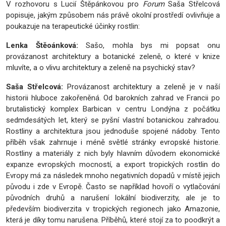
V rozhovoru s Lucií Štěpánkovou pro
Forum
Saša Střelcová
popisuje, jakým způsobem nás právě okolní prostředí ovlivňuje a
poukazuje na terapeutické účinky rostlin:
Lenka Štěoánková:
Sašo, mohla bys mi popsat onu
provázanost architektury a botanické zeleně, o které v knize
mluvíte, a o vlivu architektury a zeleně na psychický stav?
Saša Střelcová:
Provázanost architektury a zeleně je v naší
historii hluboce zakořeněná. Od barokních zahrad ve Francii po
brutalistický komplex Barbican v centru Londýna z počátku
sedmdesátých let, který se pyšní vlastní botanickou zahradou.
Rostliny a architektura jsou jednoduše spojené nádoby. Tento
příběh však zahrnuje i méně světlé stránky evropské historie.
Rostliny a materiály z nich byly hlavním důvodem ekonomické
expanze evropských mocností, a export tropických rostlin do
Evropy má za následek mnoho negativních dopadů v místě jejich
původu i zde v Evropě. Často se například hovoří o vytlačování
původních druhů a narušení lokální biodiverzity, ale je to
především biodiverzita v tropických regionech jako Amazonie,
která je díky tomu narušena. Příběhů, které stojí za to poodkrýt a