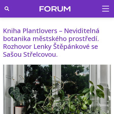
Kniha Plantlovers – Neviditelná
botanika městského prostředí.
Rozhovor Lenky Štěpánkové se
Sašou Střelcovou.