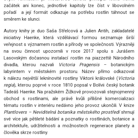
začátek ani konec, jednotlivé kapitoly lze číst v libovolném
pořadí a její formát odkazuje na potřebu rostlin táhnout se
směrem ke slunci.
Autory knihy je duo Saša Střelcová a Julien Antih, zakladatelé
iniciativy Haenke, která vzdělávací formou seznamuje širší
veřejnost s významem rostlin a přírody ve společnosti. Výrazněji
na svou činnost upozornili v roce 2017 spolu s Jurášem
Lasovským dočasnou instalací rostlin na piazzettě Národního
divadla, kterou nazvali
Victoria Pragensis
– botanickým
labyrintem v městském prostoru. Název přímo odkazoval
k nálezu největší leknínovité rostliny Viktorii královské (
Victoria
regia
), kterou poprvé v roce 1810 popsal v Bolívii český botanik
Tadeáš Haenke. Na pražském Žižkově provozovali stejnojmenný
obchod s rostlinami, ale právě kvůli přílišné komercializaci
tématu rostlin v interiéru nedávno jeho provoz ukončili. V knize
Plantlovers – Neviditelná botanika městského prostředí
shrnují
své více jak pětileté bádání a poznatky o rostlinách, botanice a
architektuře, udržitelnosti a možnostech regenerace planety a
člověka skrze rostliny.