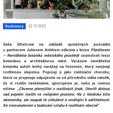
22.10.2022
Rozhovory
Saša Střelcová na základě společných poznatků
s partnerem Julienem Antihem odkrývá v knize
Plantlovers
– Neviditelná botanika městského prostředí
souvislosti mezi
botanikou a architekturou měst. Výrazem neviditelná
botanika autoři knihy narážejí na fenomén, který nazývají
rostlinnou slepotou. Popisují ji jako civilizační chorobu,
která se projevuje odpojením se od přírodního světa natolik,
že si rostlin nevšímáme, ignorujeme je, nebo je rovnou
ničíme. „
Chceme přemýšlet o rostlinách jinak. Otevřít diskusi
nad pojetím rostlin ve veřejném prostoru. Ne z hlediska tržní
ekonomiky, ale naopak té cirkulární a směřující k udržitelnosti.
Ke znovunalezení a budování vztahu k rostlinám obecně
.“