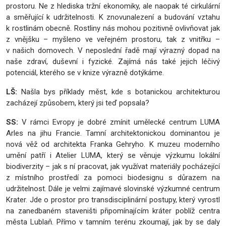
prostoru. Ne z hlediska tržní ekonomiky, ale naopak té cirkulární
a směřující k udržitelnosti. K znovunalezení a budování vztahu
k rostlinám obecně. Rostliny nás mohou pozitivně ovlivňovat jak
z vnějšku – myšleno ve veřejném prostoru, tak z vnitřku –
v našich domovech. V neposlední řadě mají výrazný dopad na
naše zdraví, duševní i fyzické. Zajímá nás také jejich léčivý
potenciál, kterého se v knize výrazně dotýkáme.
LŠ:
Našla bys příklady měst, kde s botanickou architekturou
zacházejí způsobem, který jsi teď popsala?
SS:
V rámci Evropy je dobré zmínit umělecké centrum LUMA
Arles na jihu Francie. Tamní architektonickou dominantou je
nová věž od architekta Franka Gehryho. K muzeu moderního
umění patří i Atelier LUMA, který se
věnuje výzkumu lokální
biodiverzity – jak s ní pracovat, jak využívat materiály pocházející
z místního prostředí za pomoci biodesignu s důrazem na
udržitelnost. Dále je velmi zajímavé slovinské výzkumné centrum
Krater. Jde o prostor pro transdisciplinární postupy, který vyrostl
na zanedbaném staveništi připomínajícím kráter poblíž centra
města Lublaň. Přímo v tamním terénu zkoumají, jak by se daly