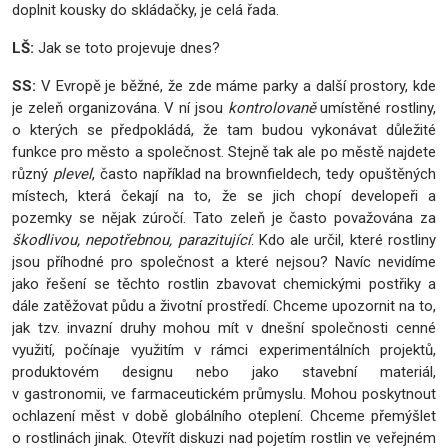
doplnit kousky do skládačky, je celá řada.
LŠ:
Jak se toto projevuje dnes?
SS:
V Evropě je běžné, že zde máme parky a další prostory, kde
je zeleň organizována. V ní jsou
kontrolovaně
umístěné rostliny,
o kterých se předpokládá, že tam budou vykonávat důležité
funkce pro město a společnost. Stejně tak ale po městě najdete
různý
plevel
, často například na brownfieldech, tedy opuštěných
místech, která čekají na to, že se jich chopí developeři a
pozemky se nějak zúročí. Tato zeleň je často považována za
škodlivou, nepotřebnou, parazitující
. Kdo ale určil, které rostliny
jsou příhodné pro společnost a které nejsou? Navíc nevidíme
jako řešení se těchto rostlin zbavovat chemickými postřiky a
dále zatěžovat půdu a životní prostředí. Chceme upozornit na to,
jak tzv. invazní druhy mohou mít v dnešní společnosti cenné
využití, počínaje využitím v rámci experimentálních projektů,
produktovém designu nebo jako stavební materiál,
v gastronomii, ve farmaceutickém průmyslu. Mohou poskytnout
ochlazení měst v době globálního oteplení. Chceme přemýšlet
o rostlinách jinak. Otevřít diskuzi nad pojetím rostlin ve veřejném