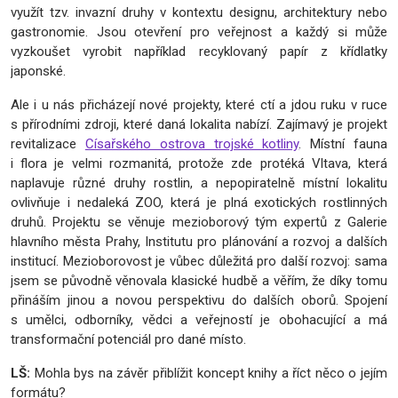
využít tzv. invazní druhy v kontextu designu, architektury nebo
gastronomie. Jsou otevření pro veřejnost a každý si může
vyzkoušet vyrobit například recyklovaný papír z křídlatky
japonské.
Ale i u nás přicházejí nové projekty, které ctí a jdou ruku v ruce
s přírodními zdroji, které daná lokalita nabízí. Zajímavý je projekt
revitalizace
Císařského ostrova trojské kotliny
. Místní fauna
i flora je velmi rozmanitá, protože zde protéká Vltava, která
naplavuje různé druhy rostlin, a nepopiratelně místní lokalitu
ovlivňuje i nedaleká ZOO, která je plná exotických rostlinných
druhů. Projektu se věnuje mezioborový tým expertů z Galerie
hlavního města Prahy, Institutu pro plánování a rozvoj a dalších
institucí. Mezioborovost je vůbec důležitá pro další rozvoj: sama
jsem se původně věnovala klasické hudbě a věřím, že díky tomu
přináším jinou a novou perspektivu do dalších oborů. Spojení
s umělci, odborníky, vědci a veřejností je obohacující a má
transformační potenciál pro dané místo.
LŠ:
Mohla bys na závěr přiblížit koncept knihy a říct něco o jejím
formátu?