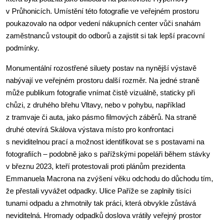
v Průhonicích. Umístění této fotografie ve veřejném prostoru
poukazovalo na odpor vedení nákupních center vůči snahám
zaměstnanců vstoupit do odborů a zajistit si tak lepší pracovní
podmínky.
Monumentální rozostřené siluety postav na nynější výstavě
nabývají ve veřejném prostoru další rozměr. Na jedné straně
může publikum fotografie vnímat čistě vizuálně, staticky při
chůzi, z druhého břehu Vltavy, nebo v pohybu, například
z tramvaje či auta, jako pásmo filmových záběrů. Na straně
druhé otevírá Skálova výstava místo pro konfrontaci
s neviditelnou prací a možnost identifikovat se s postavami na
fotografiích – podobně jako s pařížskými popeláři během stávky
v březnu 2023, kteří protestovali proti plánům prezidenta
Emmanuela Macrona na zvýšení věku odchodu do důchodu tím,
že přestali vyvážet odpadky. Ulice Paříže se zaplnily tisíci
tunami odpadu a zhmotnily tak práci, která obvykle zůstává
neviditelná. Hromady odpadků doslova vrátily veřejný prostor