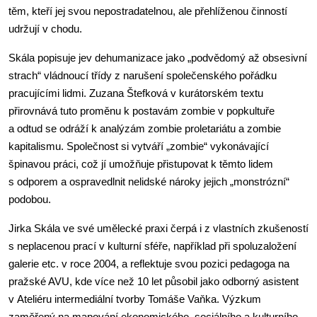
těm, kteří jej svou nepostradatelnou, ale přehlíženou činností
udržují v chodu.
Skála popisuje jev dehumanizace jako „podvědomý až obsesivní
strach“ vládnoucí třídy z narušení společenského pořádku
pracujícími lidmi. Zuzana Štefková v kurátorském textu
přirovnává tuto proměnu k postavám zombie v popkultuře
a odtud se odráží k analýzám zombie proletariátu a zombie
kapitalismu. Společnost si vytváří „zombie“ vykonávající
špinavou práci, což jí umožňuje přistupovat k těmto lidem
s odporem a ospravedlnit nelidské nároky jejich „monstrózní“
podobou.
Jirka Skála ve své umělecké praxi čerpá i z vlastních zkušeností
s neplacenou prací v kulturní sféře, například při spoluzaložení
galerie etc. v roce 2004, a reflektuje svou pozici pedagoga na
pražské AVU, kde více než 10 let působil jako odborný asistent
v Ateliéru intermediální tvorby Tomáše Vaňka. Výzkum
zaměřený na mapování ekonomického, sociálního a kulturního