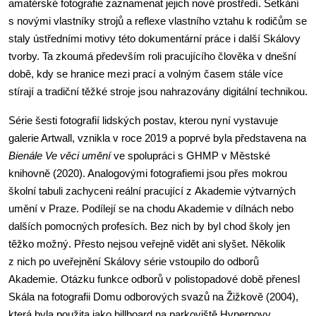
amatérské fotografie zaznamenat jejich nové prostředí. Setkání
s novými vlastníky strojů a reflexe vlastního vztahu k rodičům se
staly ústředními motivy této dokumentární práce i další Skálovy
tvorby. Ta zkoumá především roli pracujícího člověka v dnešní
době, kdy se hranice mezi prací a volným časem stále více
stírají a tradiční těžké stroje jsou nahrazovány digitální technikou.
Série šesti fotografií lidských postav, kterou nyní vystavuje
galerie Artwall, vznikla v roce 2019 a poprvé byla představena na
Bienále Ve věci umění
ve spolupráci s GHMP v Městské
knihovně (2020). Analogovými fotografiemi jsou přes mokrou
školní tabuli zachyceni reální pracující z Akademie výtvarných
umění v Praze. Podílejí se na chodu Akademie v dílnách nebo
dalších pomocných profesích. Bez nich by byl chod školy jen
těžko možný. Přesto nejsou veřejně vidět ani slyšet. Několik
z nich po uveřejnění Skálovy série vstoupilo do odborů
Akademie. Otázku funkce odborů v polistopadové době přenesl
Skála na fotografii Domu odborových svazů na Žižkově (2004),
která byla použita jako billboard na parkoviště Hypernovy