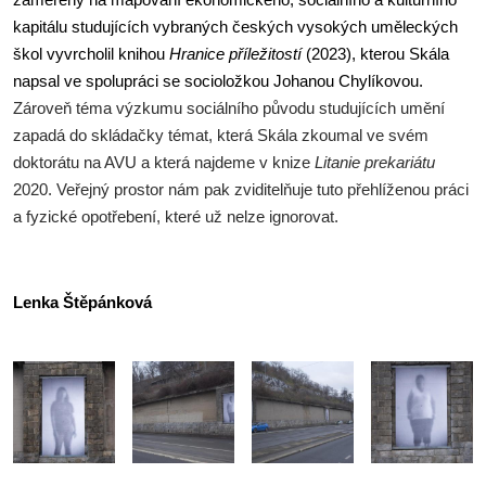
kapitálu studujících vybraných českých vysokých uměleckých
škol vyvrcholil knihou
Hranice příležitostí
(2023), kterou Skála
napsal ve spolupráci se socioložkou Johanou Chylíkovou.
Zároveň téma výzkumu sociálního původu studujících umění
zapadá do skládačky témat, která Skála zkoumal ve svém
doktorátu na AVU a která najdeme v knize
Litanie prekariátu
2020. Veřejný prostor nám pak zviditelňuje tuto přehlíženou práci
a fyzické opotřebení, které už nelze ignorovat.
Lenka Štěpánková