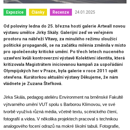
24.01.2025
Expozice
Články
Recenze
Od poloviny ledna do 25. března hostí galerie Artwall novou
výstavu umělce Jirky Skály. Galerijní zeď ve veřejném
prostoru na nábřeží Vltavy, za minulého režimu sloužící
politické propagandě, se na začátku milénia změnila v místo
pro společensky kritické umění. Po třech letech nuceného
uzavření kvůli kontroverzní výstavě Kolektivní identita, která
kritizovala Magistrátem iniciovanou kampaň za uspořádání
Olympijských her v Praze, byla galerie v roce 2011 opět
otevřena. Kurátorkou aktuální výstavy Děkujeme, že nám
vládnete je Zuzana Štefková.
Jirka Skála, pedagog ateliéru Environment na brněnské Fakultě
výtvarného umění VUT spolu s Barborou Klímovou, ve své
tvorbě využívá různá média, včetně textu, scénického čtení,
fotografií a videa. V několika projektech pracoval s technikou
analogového focení odrazů na mokré školní tabuli. Fotografie,