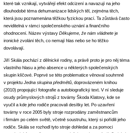
které tak vznikají, vytvářejí efekt odcizení a navazují na jeho
dlouhodobé téma dehumanizace lidských těl, zejména těch,
která jsou poznamenána těžkou fyzickou prací. Ta zůstává často
neviditelná v rámci společenského uznání a finančního
ohodnocení. Název výstavy
Děkujeme, že nám vládnete
je
ironické zvolání těch, co nemají hlas nebo se ho těžko
dovolávají.
Jiří Skála pochází z dělnické rodiny, a právě proto je pro něj téma
vlastního hlasu a jeho absence u některých společenských
skupin klíčové. Poprvé se této problematice věnoval souhrnně
v projektu
Jedna skupina předmětů
, doprovázeném knihou
(2010) propojující fotografie a autobiografický text. V ní sleduje
osudy průmyslových strojů z továrny Škoda Klatovy, kde se
vyučil a kde jeho rodiče pracovali desítky let. Po uzavření
továrny v roce 2005 byly stroje rozprodány zaměstnancům
i firmám po celém světě, včetně soustruhu, který si pořídili jeho
rodiče. Skála se rozhodl tyto stroje dohledat a za pomoci