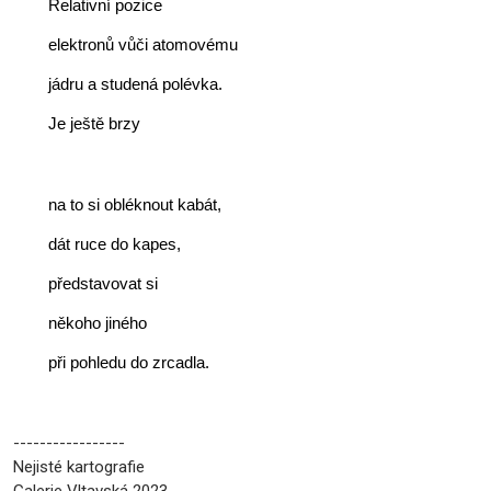
        Relativní pozice
        elektronů vůči atomovému
        jádru a studená polévka.
        Je ještě brzy
        na to si obléknout kabát,
        dát ruce do kapes,
        představovat si
        někoho jiného
        při pohledu do zrcadla.
-----------------
Nejisté kartografie
Galerie Vltavská 2023