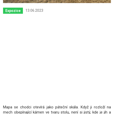
13.06.2023
Expozice
a
v
Mapa se chodci otevírá jako páteční skála. Když ji rozloží na
mech obepínající kámen ve tvaru stolu, není si jistý, kde je jih a