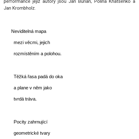
performance jejíž autory jsou Jan Burian, Polina Khatsenko a
Jan Krombholz.
      Neviditelná mapa
        mezi věcmi, jejich
        rozmístěním a polohou.
        Těžká řasa padá do oka
        a plane v něm jako
        tvrdá tráva.
        Pocity zahrnující
        geometrické tvary