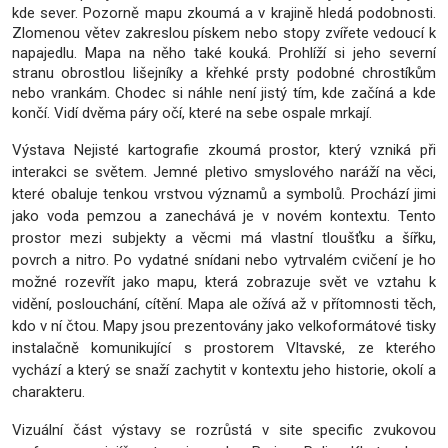
kde sever. Pozorně mapu zkoumá a v krajině hledá podobnosti.
Zlomenou větev zakreslou pískem nebo stopy zvířete vedoucí k
napajedlu. Mapa na něho také kouká. Prohlíží si jeho severní
stranu obrostlou lišejníky a křehké prsty podobné chrostíkům
nebo vrankám. Chodec si náhle není jistý tím, kde začíná a kde
končí. Vidí dvěma páry očí, které na sebe ospale mrkají.
Výstava Nejisté kartografie zkoumá prostor, který vzniká při
interakci se světem. Jemné pletivo smyslového naráží na věci,
které obaluje tenkou vrstvou významů a symbolů. Prochází jimi
jako voda pemzou a zanechává je v novém kontextu. Tento
prostor mezi subjekty a věcmi má vlastní tloušťku a šířku,
povrch a nitro. Po vydatné snídani nebo vytrvalém cvičení je ho
možné rozevřít jako mapu, která zobrazuje svět ve vztahu k
vidění, poslouchání, cítění. Mapa ale ožívá až v přítomnosti těch,
kdo v ní čtou. Mapy jsou prezentovány jako velkoformátové tisky
instalačně komunikující s prostorem Vltavské, ze kterého
vychází a který se snaží zachytit v kontextu jeho historie, okolí a
charakteru.
Vizuální část výstavy se rozrůstá v site specific zvukovou