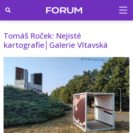
Tomáš Roček: Nejisté
kartografie│Galerie Vltavská