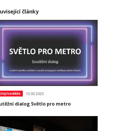
uvisející články
13.03.2023
zvy/soutěže
utěžní dialog Světlo pro metro