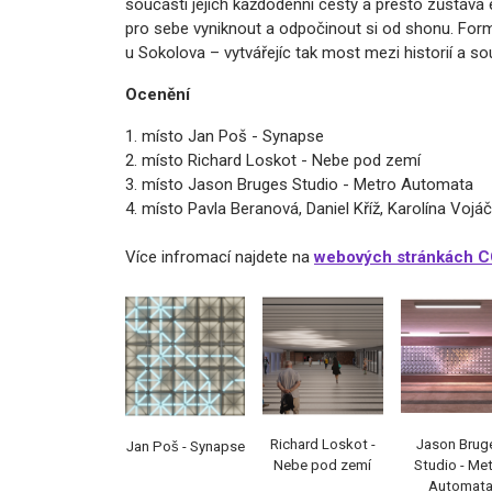
součástí jejich každodenní cesty a přesto zůstává
pro sebe vyniknout a odpočinout si od shonu. Formát
u Sokolova – vytvářejíc tak most mezi historií a s
Ocenění
1. místo Jan Poš - Synapse
2. místo Richard Loskot - Nebe pod zemí
3. místo Jason Bruges Studio - Metro Automata
4. místo Pavla Beranová, Daniel Kříž, Karolína Voj
Více infromací najdete na
webových stránkách 
Richard Loskot -
Jason Brug
Jan Poš - Synapse
Nebe pod zemí
Studio - Me
Automat