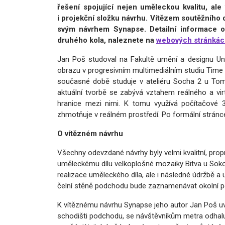
řešení spojující nejen uměleckou kvalitu, al
i projekční složku návrhu. Vítězem soutěžního 
svým návrhem Synapse. Detailní informace o 
druhého kola, naleznete na
webových stránk
Jan Poš studoval na Fakultě umění a designu Uni
obrazu v progresivním multimediálním studiu Time
současné době studuje v ateliéru Socha 2 u Tom
aktuální tvorbě se zabývá vztahem reálného a vir
hranice mezi nimi. K tomu využívá počítačové 3
zhmotňuje v reálném prostředí. Po formální stránce 
O vítězném návrhu
Všechny odevzdané návrhy byly velmi kvalitní, pro
uměleckému dílu velkoplošné mozaiky Bitva u Sokol
realizace uměleckého díla, ale i následné údržbě a 
čelní stěně podchodu bude zaznamenávat okolní poh
K vítěznému návrhu Synapse jeho autor Jan Poš uvá
schodišti podchodu, se návštěvníkům metra odhaluj