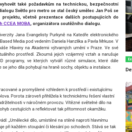
e vyhovět také požadavkům na technickou, bezpečnostní
dialogu Světlo pro metro se stal český umělec Jan Poš se
projektu, včetně prezentace dalších postupujících do
ách CCEA MOBA
, organizátora soutěžního dialogu.
verzity Jana Evangelisty Purkyně na Katedře elektronického
 Based Media pod vedením Daniela Hanzlíka a Pavla Mrkuse. V
áše Hlaviny na Akademii výtvarných umění v Praze. Ve své
tuálního prostředí. Zkoumá jejich vzájemný vztah a narušuje
Ex
D programy, ve kterých vytváří různé simulace, které dále
se jeho díla pohybují na hraně sochy, objektu a instalace.
De
pracované a promyšlené vzhledem k prostředí i existujícímu
ova. Porota zároveň přihlížela k technickému řešení vlastní
udržitelnosti v náročném provozu. Vítězné světelné dílo na
yb cestujících a reflektovat tak přítomnost okamžiku.
dí: „Umělecké dílo, umístěné na stěně naproti hlavnímu
e při každém stoupání či klesání po schodech. Stává se tak