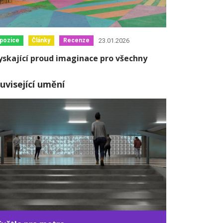
23.01.2026
pozice
Články
Recenze
yskající proud imaginace pro všechny
uvisející umění