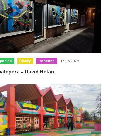
15.05.2026
pozice
Články
Recenze
vilopera – David Helán