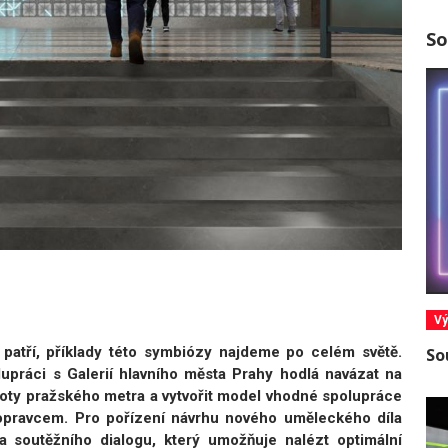
So
Vý
patří, příklady této symbiózy najdeme po celém světě.
So
upráci s Galerií hlavního města Prahy hodlá navázat na
oty pražského metra a vytvořit model vhodné spolupráce
opravcem. Pro pořízení návrhu nového uměleckého díla
a soutěžního dialogu, který umožňuje nalézt optimální