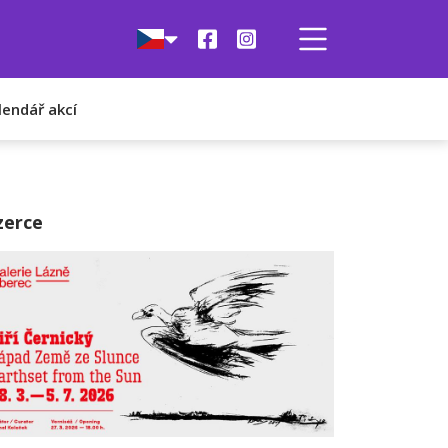
lendář akcí
zerce