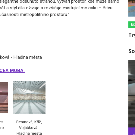
 elegantně odsunuto stranou, vytváří prostor, kde může samo
 a styl díla oživuje a rozšiřuje existující mozaiku – Bitvu
oučasností metropolitního prostoru.”
Ex
Tr
So
áčková - Hladina města
CCEA MOBA.
es
Beranová, Kříž,
tro
Vojáčková -
a
Hladina města