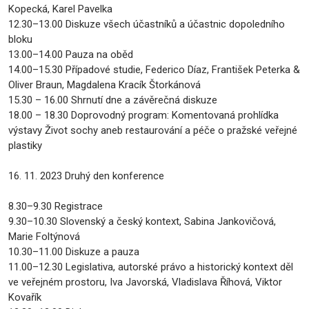
Kopecká, Karel Pavelka
12.30–13.00 Diskuze všech účastníků a účastnic dopoledního
bloku
13.00–14.00 Pauza na oběd
14.00–15.30 Případové studie, Federico Díaz, František Peterka &
Oliver Braun, Magdalena Kracík Štorkánová
15.30 – 16.00 Shrnutí dne a závěrečná diskuze
18.00 – 18.30 Doprovodný program: Komentovaná prohlídka
výstavy Život sochy aneb restaurování a péče o pražské veřejné
plastiky
16. 11. 2023 Druhý den konference
8.30–9.30 Registrace
9.30–10.30 Slovenský a český kontext, Sabina Jankovičová,
Marie Foltýnová
10.30–11.00 Diskuze a pauza
11.00–12.30 Legislativa, autorské právo a historický kontext děl
ve veřejném prostoru, Iva Javorská, Vladislava Říhová, Viktor
Kovařík