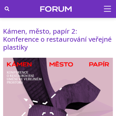
Kámen, město, papír 2:
Konference o restaurování veřejné
plastiky