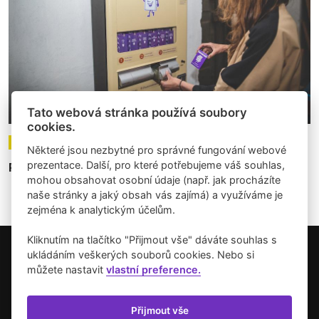
Tato webová stránka používá soubory
cookies.
09.10.2022
Články
Některé jsou nezbytné pro správné fungování webové
prezentace. Další, pro které potřebujeme váš souhlas,
Projekt Artmat: eroze uměleckého elitářství
mohou obsahovat osobní údaje (např. jak procházíte
naše stránky a jaký obsah vás zajímá) a využíváme je
zejména k analytickým účelům.
Kliknutím na tlačítko "Přijmout vše" dáváte souhlas s
ukládáním veškerých souborů cookies. Nebo si
Copyright © 2026 Umění pro město.
můžete nastavit
vlastní preference.
Vytvořilo studio Akcelero.cz
Zásady používání cookies
Přijmout vše