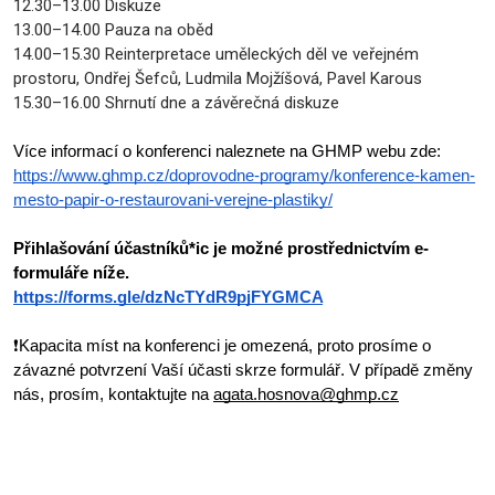
12.30–13.00 Diskuze
13.00–14.00 Pauza na oběd
14.00–15.30 Reinterpretace uměleckých děl ve veřejném
prostoru, Ondřej Šefců, Ludmila Mojžíšová, Pavel Karous
15.30–16.00 Shrnutí dne a závěrečná diskuze
Více informací o konferenci naleznete na GHMP webu zde:
https://www.ghmp.cz/doprovodne-programy/konference-kamen-
mesto-papir-o-restaurovani-verejne-plastiky/
Přihlašování účastníků*ic je možné prostřednictvím e-
formuláře níže.
https://forms.gle/dzNcTYdR9pjFYGMCA
❗Kapacita míst na konferenci je omezená, proto prosíme o 
závazné potvrzení Vaší účasti skrze formulář. V případě změny 
nás, prosím, kontaktujte na 
agata.hosnova@ghmp.cz