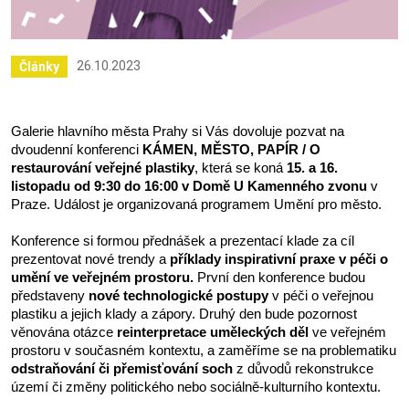
26.10.2023
Články
Galerie hlavního města Prahy si Vás dovoluje pozvat na 
dvoudenní konferenci 
KÁMEN, MĚSTO, PAPÍR / O 
restaurování veřejné plastiky
, která se koná 
15. a 16. 
listopadu od 9:30 do 16:00 v Domě U Kamenného zvonu
 v 
Praze. Událost je organizovaná programem Umění pro město. 
Konference si formou přednášek a prezentací klade za cíl 
prezentovat nové trendy a 
příklady inspirativní praxe v péči o 
umění ve veřejném prostoru.
 První den konference budou 
představeny
 nové technologické postupy
 v péči o veřejnou 
plastiku a jejich klady a zápory. Druhý den bude pozornost 
věnována otázce
 reinterpretace uměleckých děl 
ve veřejném 
prostoru v současném kontextu, a zaměříme se na problematiku 
odstraňování či přemisťování soch
 z důvodů rekonstrukce 
území či změny politického nebo sociálně-kulturního kontextu.