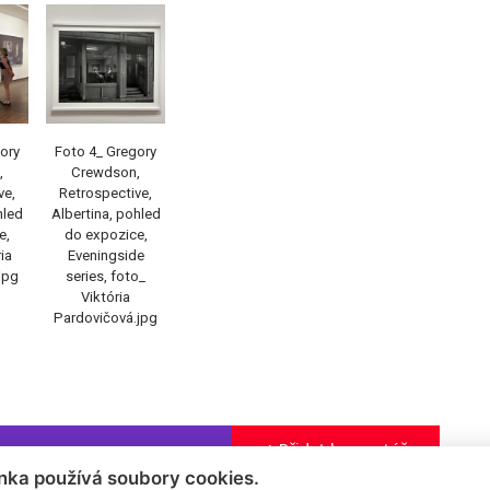
ory
Foto 4_ Gregory
,
Crewdson,
ve,
Retrospective,
hled
Albertina, pohled
e,
do expozice,
ia
Eveningside
jpg
series, foto_
Viktória
Pardovičová.jpg
+ Přidat komentář
nka používá soubory cookies.