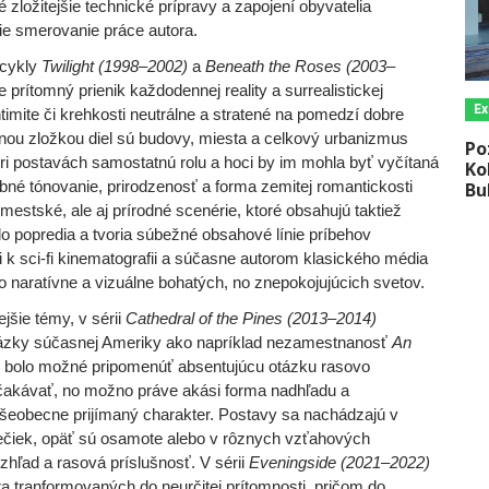
té zložitejšie technické prípravy a zapojení obyvatelia
ie smerovanie práce autora.
 cykly
Twilight (1998–2002)
a
Beneath the Roses (2003‒
 prítomný prienik každodennej reality a surrealistickej
Ex
ntimite či krehkosti neutrálne a stratené na pomedzí dobre
nou zložkou diel sú budovy, miesta a celkový urbanizmus
Po
i postavách samostatnú rolu a hoci by im mohla byť vyčítaná
Ko
Bu
rebné tónovanie, prirodzenosť a forma zemitej romantickosti
estské, ale aj prírodné scenérie, ktoré obsahujú taktiež
o popredia a tvoria súbežné obsahové línie príbehov
 k sci-fi kinematografii a súčasne autorom klasického média
o naratívne a vizuálne bohatých, no znepokojujúcich svetov.
jšie témy, v sérii
Cathedral of the Pines (2013–2014)
 otázky súčasnej Ameriky ako napríklad nezamestnanosť
An
y bolo možné pripomenúť absentujúcu otázku rasovo
očakávať, no možno práve akási forma nadhľadu a
všeobecne prijímaný charakter. Postavy sa nachádzajú v
stečiek, opäť sú osamote alebo v rôznych vzťahových
vzhľad a rasová príslušnosť. V sérii
Eveningside (2021–2022)
 tranformovaných do neurčitej prítomnosti, pričom do