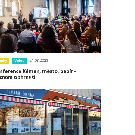
21.03.2023
ánky
Videa
nference Kámen, město, papír -
znam a shrnutí