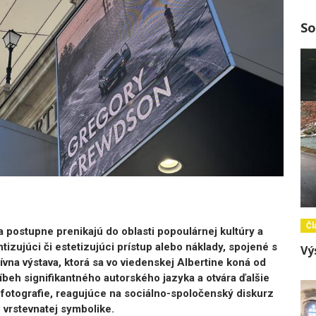
So
Čl
postupne prenikajú do oblasti popoulárnej kultúry a
ntizujúci či estetizujúci prístup alebo náklady, spojené s
Vý
vna výstava, ktorá sa vo viedenskej Albertine koná od
íbeh signifikantného autorského jazyka a otvára ďalšie
 fotografie, reagujúce na sociálno-spoločenský diskurz
o vrstevnatej symbolike.