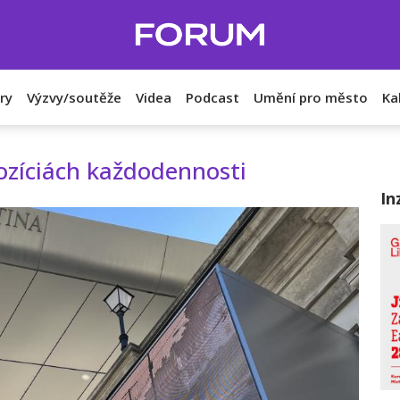
ry
Výzvy/soutěže
Videa
Podcast
Umění pro město
Ka
zíciách každodennosti
In