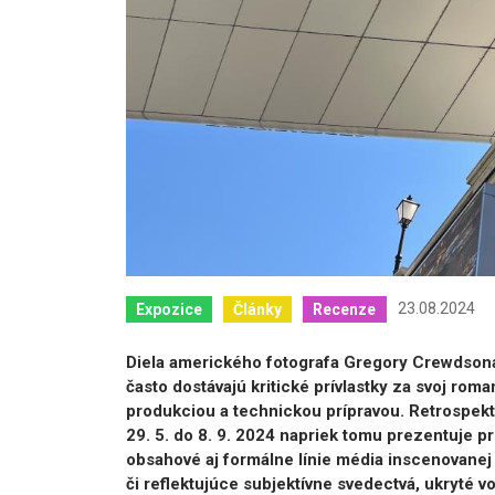
23.08.2024
Expozice
Články
Recenze
Diela amerického fotografa Gregory Crewdsona 
často dostávajú kritické prívlastky za svoj roma
produkciou a technickou prípravou. Retrospektí
29. 5. do 8. 9. 2024 napriek tomu prezentuje pr
obsahové aj formálne línie média inscenovanej
či reflektujúce subjektívne svedectvá, ukryté v