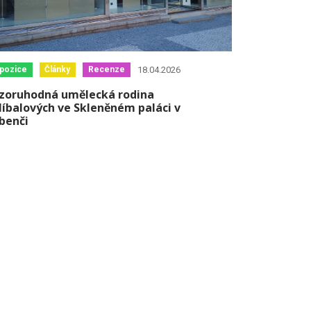
18.04.2026
pozice
Články
Recenze
zoruhodná umělecká rodina
líbalových ve Skleněném paláci v
benči