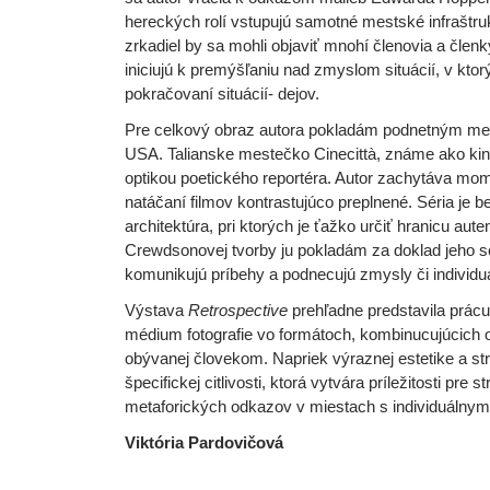
hereckých rolí vstupujú samotné mestské infraštruk
zrkadiel by sa mohli objaviť mnohí členovia a čle
iniciujú k premýšľaniu nad zmyslom situácií, v kt
pokračovaní situácií- dejov.
Pre celkový obraz autora pokladám podnetným me
USA. Talianske mestečko Cinecittà, známe ako kine
optikou poetického reportéra. Autor zachytáva mom
natáčaní filmov kontrastujúco preplnené. Séria je 
architektúra, pri ktorých je ťažko určiť hranicu aute
Crewdsonovej tvorby ju pokladám za doklad jeho sc
komunikujú príbehy a podnecujú zmysly či individu
Výstava
Retrospective
prehľadne predstavila prác
médium fotografie vo formátoch, kombinucujúcich o
obývanej človekom. Napriek výraznej estetike a str
špecifickej citlivosti, ktorá vytvára príležitosti pr
metaforických odkazov v miestach s individuálny
Viktória Pardovičová