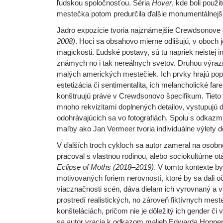
ľudskou spoločnosťou. Séria
Hover
, kde boli použi
mestečka potom predurčila ďalšie monumentálnejš
Jadro expozície tvoria najznámejšie Crewdsonove
2008)
. Hoci sa obsahovo mierne odlišujú, v oboch je
magickosti. Ľudské postavy, sú tu napriek neistej i
známych no i tak nereálnych svetov. Druhou výraz
malých amerických mestečiek. Ich prvky hrajú popr
estetizácia či sentimentalita, ich melancholické fa
konštruujú práve v Crewdsonovo špecifikum. Tieto m
mnoho rekvizitami doplnených detailov, vystupujú d
odohrávajúcich sa vo fotografiách. Spolu s odkazmi
maľby ako Jan Vermeer tvoria individuálne výlety d
V ďalších troch cykloch sa autor zameral na osobne
pracoval s vlastnou rodinou, alebo sociokultúrne
Eclipse of Moths (2018–2019)
. V tomto kontexte b
motivovaných foriem nerovností, ktoré by sa dali 
viacznačnosti scén, dáva dielam ich vyrovnaný a 
prostredí realistických, no zároveň fiktívnych me
konšteláciách, pričom nie je dôležitý ich gender či 
sa autor vracia k odkazom malieb Edwarda Hoppera