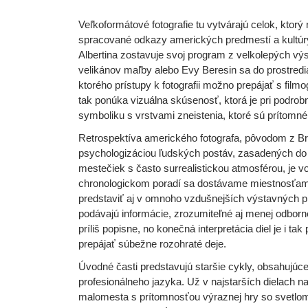
Veľkoformátové fotografie tu vytvárajú celok, ktor
spracované odkazy amerických predmestí a kultúry
Albertina zostavuje svoj program z velkolepých vý
velikánov maľby alebo Evy Beresin sa do prostredia
ktorého prístupy k fotografii možno prepájať s film
tak ponúka vizuálna skúsenosť, ktorá je pri podro
symboliku s vrstvami zneistenia, ktoré sú prítomné
Retrospektíva amerického fotografa, pôvodom z Bro
psychologizáciou ľudských postáv, zasadených do
mestečiek s často surrealistickou atmosférou, je
chronologickom poradí sa dostávame miestnosťami 
predstaviť aj v omnoho vzdušnejších výstavných pr
podávajú informácie, zrozumiteľné aj menej odbor
príliš popisne, no konečná interpretácia diel je i t
prepájať súbežne rozohraté deje.
Úvodné časti predstavujú staršie cykly, obsahujúce
profesionálneho jazyka. Už v najstarších dielach
malomesta s prítomnosťou výraznej hry so svetlom 