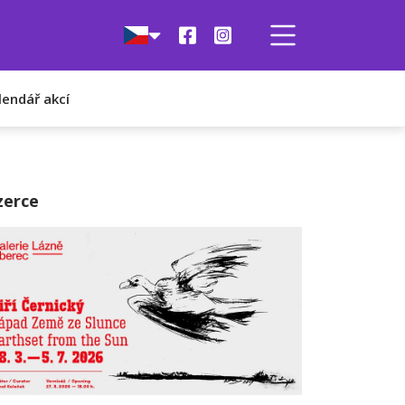
lendář akcí
zerce