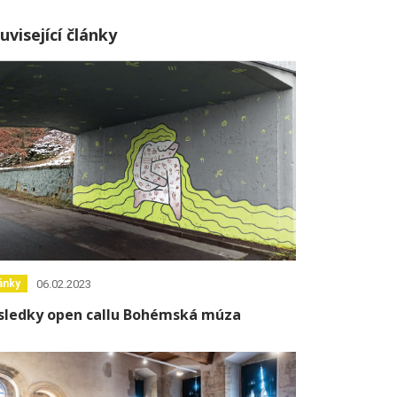
uvisející články
06.02.2023
ánky
sledky open callu Bohémská múza