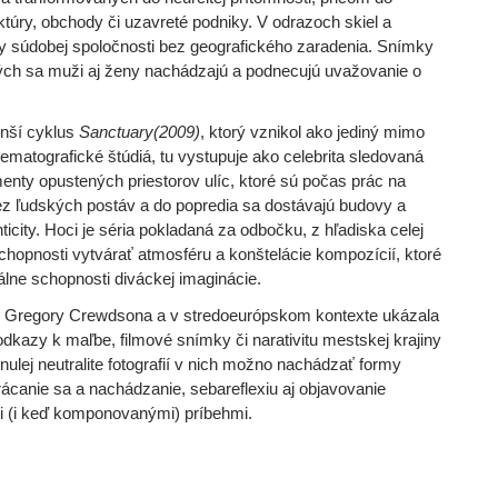
túry, obchody či uzavreté podniky. V odrazoch skiel a
nky súdobej spoločnosti bez geografického zaradenia. Snímky
orých sa muži aj ženy nachádzajú a podnecujú uvažovanie o
nší cyklus
Sanctuary(2009)
, ktorý vznikol ako jediný mimo
matografické štúdiá, tu vystupuje ako celebrita sledovaná
enty opustených priestorov ulíc, ktoré sú počas prác na
bez ľudských postáv a do popredia sa dostávajú budovy a
nticity. Hoci je séria pokladaná za odbočku, z hľadiska celej
hopnosti vytvárať atmosféru a konštelácie kompozícií, ktoré
álne schopnosti diváckej imaginácie.
u Gregory Crewdsona a v stredoeurópskom kontexte ukázala
dkazy k maľbe, filmové snímky či narativitu mestskej krajiny
nulej neutralite fotografií v nich možno nachádzať formy
e strácanie sa a nachádzanie, sebareflexiu aj objavovanie
mi (i keď komponovanými) príbehmi.