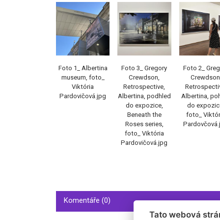
Foto 1_ Albertina
Foto 3_ Gregory
Foto 2_ Greg
museum, foto_
Crewdson,
Crewdson
Viktória
Retrospective,
Retrospecti
Pardovičová.jpg
Albertina, podhled
Albertina, po
do expozice,
do expozic
Beneath the
foto_ Viktór
Roses series,
Pardovčová.
foto_ Viktória
Pardovičová.jpg
Komentáře (0)
Tato webová strá