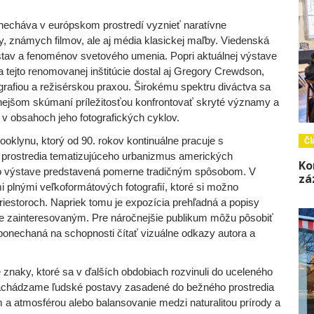
ý necháva v európskom prostredí vyznieť naratívne
, známych filmov, ale aj média klasickej maľby. Viedenská
stav a fenoménov svetového umenia. Popri aktuálnej výstave
 tejto renomovanej inštitúcie dostal aj Gregory Crewdson,
ografiou a režisérskou praxou. Širokému spektru diváctva sa
bnejšom skúmaní príležitosťou konfrontovať skryté významy a
 v obsahoch jeho fotografických cyklov.
oklynu, ktorý od 90. rokov kontinuálne pracuje s
Čl
 prostredia tematizujúceho urbanizmus amerických
Ko
 vo výstave predstavená pomerne tradičným spôsobom. V
zá
plnými veľkoformátových fotografií, ktoré si možno
iestoroch. Napriek tomu je expozícia prehľadná a popisy
ne zainteresovaným. Pre náročnejšie publikum môžu pôsobiť
ak ponechaná na schopnosti čítať vizuálne odkazy autora a
 znaky, ktoré sa v ďalších obdobiach rozvinuli do uceleného
 nachádzame ľudské postavy zasadené do bežného prostredia
a atmosférou alebo balansovanie medzi naturalitou prírody a