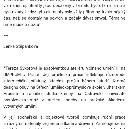
vnímáním spirituality jsou obsaženy v tématu hydrofeminismu a
cyklu vody. I když tyto elementy byly vždy přítomny, trvalo nějaký
čas, než se dostaly na povrch a začaly dávat smysl. Téma ve
mně muselo dozrát.
---
Lenka Štěpánková
*Tereza Sýkorová je absolventkou ateliéru Volného umění III na
UMPRUM v Praze. Její umělecká praxe reflektuje různorodé
intermediální přístupy, kterými prošla během studií. Kromě
designu obuvi na Střední uměleckoprůmyslové škole v Uherském
Hradišti a ročního studia kresby na Ostravské univerzitě
absolvovala stáž v ateliéru sochy na pražské Akademii
výtvarných umění.
V její sochařské a objektové tvorbě dominuje ruční práce
s různými materiály, zejména látkami a dřevem. Zaměřuje se na