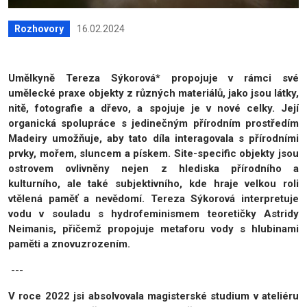
16.02.2024
Rozhovory
Umělkyně Tereza Sýkorová* propojuje v rámci své
umělecké praxe objekty z různých materiálů, jako jsou látky,
nitě, fotografie a dřevo, a spojuje je v nové celky. Její
organická spolupráce s jedinečným přírodním prostředím
Madeiry umožňuje, aby tato díla interagovala s přírodními
prvky, mořem, sluncem a pískem. Site-specific objekty jsou
ostrovem ovlivněny nejen z hlediska přírodního a
kulturního, ale také subjektivního, kde hraje velkou roli
vtělená paměť a nevědomí. Tereza Sýkorová interpretuje
vodu v souladu s hydrofeminismem teoretičky Astridy
Neimanis, přičemž propojuje metaforu vody s hlubinami
paměti a znovuzrozením.
---
V roce 2022 jsi absolvovala magisterské studium v ateliéru