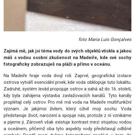
foto
Maria Luis Gonçalves
Zajímá mě, jak jsi téma vody do svých objektů vtiskla a jakou
máš s vodou osobní zkušenost na Madeiře, kde své sochy
fotograficky zobrazuješ na pláži a přímo v oceánu.
Na Madeiře hraje voda dvojí roli. Zaprvé, geografická izolace
ostrova vytváří esenciální prvek, kde voda obklopuje tuto lokalitu.
Zadruhé, systém levád propojuje ostrov a sahá až do 16. století,
kdy byla zahájena výstavba zavlažovacích kanálů. Tyto kanály
proplétají celý ostrov. Pro mě má voda na Madeiře multifunkční
význam. Je jakýmsi živlem, který oživil moji sochu. Voda
představuje život, narození a spojuje nás, protože z ní vznikáme
a pijeme ji. Zároveň však existuje kontrast mezi stojatou vodou
a oceánem, přičemž oba tyto aspekty vody představují odlišné