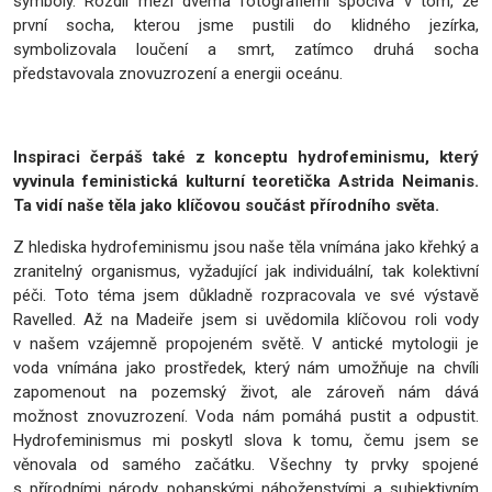
symboly. Rozdíl mezi dvěma fotografiemi spočívá v tom, že
první socha, kterou jsme pustili do klidného jezírka,
symbolizovala loučení a smrt, zatímco druhá socha
představovala znovuzrození a energii oceánu.
Inspiraci čerpáš také z konceptu hydrofeminismu, který
vyvinula feministická kulturní teoretička Astrida Neimanis.
Ta vidí naše těla jako klíčovou součást přírodního světa.
Z hlediska hydrofeminismu jsou naše těla vnímána jako křehký a
zranitelný organismus, vyžadující jak individuální, tak kolektivní
péči. Toto téma jsem důkladně rozpracovala ve své výstavě
Ravelled. Až na Madeiře jsem si uvědomila klíčovou roli vody
v našem vzájemně propojeném světě. V antické mytologii je
voda vnímána jako prostředek, který nám umožňuje na chvíli
zapomenout na pozemský život, ale zároveň nám dává
možnost znovuzrození. Voda nám pomáhá pustit a odpustit.
Hydrofeminismus mi poskytl slova k tomu, čemu jsem se
věnovala od samého začátku. Všechny ty prvky spojené
s přírodními národy, pohanskými náboženstvími a subjektivním