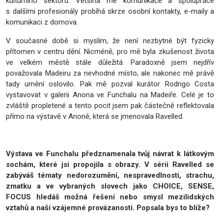
kulturního sektoru. Většina mé komunikace a spolupráce
s dalšími profesionály probíhá skrze osobní kontakty, e-maily a
komunikaci z domova.
V současné době si myslím, že není nezbytné být fyzicky
přítomen v centru dění. Nicméně, pro mě byla zkušenost života
ve velkém městě stále důležitá. Paradoxně jsem nejdřív
považovala Madeiru za nevhodné místo, ale nakonec mě právě
tady umění oslovilo. Pak mě pozval kurátor Rodrigo Costa
vystavovat v galerii Anona ve Funchalu na Madeiře. Celé je to
zvláště propletené a tento pocit jsem pak částečně reflektovala
přímo na výstavě v Anoně, která se jmenovala Ravelled.
Výstava ve Funchalu předznamenala tvůj návrat k látkovým
sochám, které jsi propojila s obrazy. V sérii Ravelled se
zabýváš tématy nedorozumění, nespravedlnosti, strachu,
zmatku a ve vybraných slovech jako CHOICE, SENSE,
FOCUS hledáš možná řešení nebo smysl mezilidských
vztahů a naší vzájemné provázanosti. Popsala bys to blíže?