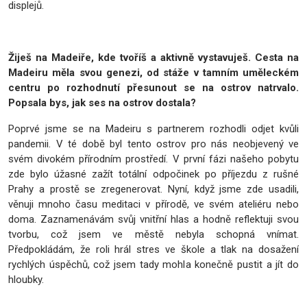
displejů.
Žiješ na Madeiře, kde tvoříš a aktivně vystavuješ. Cesta na
Madeiru měla svou genezi, od stáže v tamním uměleckém
centru po rozhodnutí přesunout se na ostrov natrvalo.
Popsala bys, jak ses na ostrov dostala?
Poprvé jsme se na Madeiru s partnerem rozhodli odjet kvůli
pandemii. V té době byl tento ostrov pro nás neobjevený ve
svém divokém přírodním prostředí. V první fázi našeho pobytu
zde bylo úžasné zažít totální odpočinek po příjezdu z rušné
Prahy a prostě se zregenerovat. Nyní, když jsme zde usadili,
věnuji mnoho času meditaci v přírodě, ve svém ateliéru nebo
doma. Zaznamenávám svůj vnitřní hlas a hodně reflektuji svou
tvorbu, což jsem ve městě nebyla schopná vnímat.
Předpokládám, že roli hrál stres ve škole a tlak na dosažení
rychlých úspěchů, což jsem tady mohla konečně pustit a jít do
hloubky.