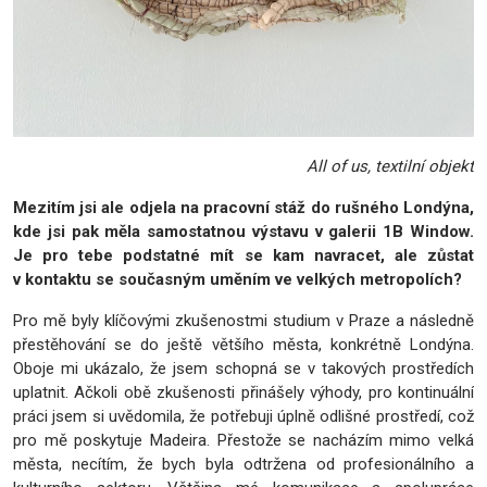
All of us, textilní objekt
Mezitím jsi ale odjela na pracovní stáž do rušného Londýna,
kde jsi pak měla samostatnou výstavu v galerii 1B Window.
Je pro tebe podstatné mít se kam navracet, ale zůstat
v kontaktu se současným uměním ve velkých metropolích?
Pro mě byly klíčovými zkušenostmi studium v Praze a následně
přestěhování se do ještě většího města, konkrétně Londýna.
Oboje mi ukázalo, že jsem schopná se v takových prostředích
uplatnit. Ačkoli obě zkušenosti přinášely výhody, pro kontinuální
práci jsem si uvědomila, že potřebuji úplně odlišné prostředí, což
pro mě poskytuje Madeira. Přestože se nacházím mimo velká
města, necítím, že bych byla odtržena od profesionálního a