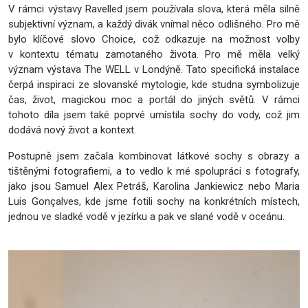
V rámci výstavy Ravelled jsem používala slova, která měla silně
subjektivní význam, a každý divák vnímal něco odlišného. Pro mě
bylo klíčové slovo Choice, což odkazuje na možnost volby
v kontextu tématu zamotaného života. Pro mě měla velký
význam výstava The WELL v Londýně. Tato specifická instalace
čerpá inspiraci ze slovanské mytologie, kde studna symbolizuje
čas, život, magickou moc a portál do jiných světů. V rámci
tohoto díla jsem také poprvé umístila sochy do vody, což jim
dodává nový život a kontext.
Postupně jsem začala kombinovat látkové sochy s obrazy a
tištěnými fotografiemi, a to vedlo k mé spolupráci s fotografy,
jako jsou Samuel Alex Petráš, Karolina Jankiewicz nebo Maria
Luis Gonçalves, kde jsme fotili sochy na konkrétních místech,
jednou ve sladké vodě v jezírku a pak ve slané vodě v oceánu.