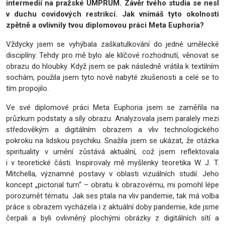
intermedií na pražské UMPRUM. Závěr tvého studia se nesl
v duchu covidových restrikcí. Jak vnímáš tyto okolnosti
zpětně a ovlivnily tvou diplomovou práci Meta Euphoria?
Vždycky jsem se vyhýbala zaškatulkování do jedné umělecké
disciplíny. Tehdy pro mě bylo ale klíčové rozhodnutí, věnovat se
obrazu do hloubky. Když jsem se pak následně vrátila k textilním
sochám, použila jsem tyto nově nabyté zkušenosti a celé se to
tím propojilo.
Ve své diplomové práci Meta Euphoria jsem se zaměřila na
průzkum podstaty a síly obrazu. Analyzovala jsem paralely mezi
středověkým a digitálním obrazem a vliv technologického
pokroku na lidskou psychiku. Snažila jsem se ukázat, že otázka
spirituality v umění zůstává aktuální, což jsem reflektovala
i v teoretické části. Inspirovaly mě myšlenky teoretika W. J. T.
Mitchella, významné postavy v oblasti vizuálních studií. Jeho
koncept „pictorial turn“ – obratu k obrazovému, mi pomohl lépe
porozumět tématu. Jak ses ptala na vliv pandemie, tak má volba
práce s obrazem vycházela i z aktuální doby pandemie, kde jsme
čerpali a byli ovlivněný plochými obrázky z digitálních sítí a