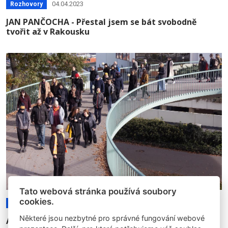
04.04.2023
Rozhovory
JAN PANČOCHA - Přestal jsem se bát svobodně
tvořit až v Rakousku
Tato webová stránka používá soubory
cookies.
05.12.2024
Rozhovory
Expozice
Články
Některé jsou nezbytné pro správné fungování webové
Audiowalk jako kolaborativní praxe ve veřejném