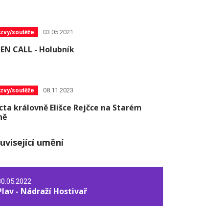
03.05.2021
zvy/soutěže
EN CALL - Holubník
08.11.2023
zvy/soutěže
cta královně Elišce Rejčce na Starém
ně
uvisející umění
30.05.2022
Plav - Nádraží Hostivař