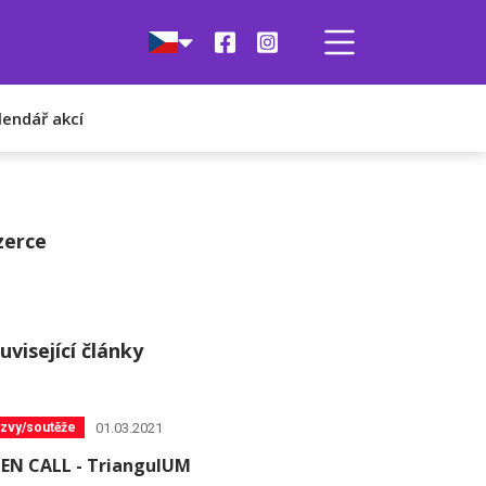
lendář akcí
zerce
uvisející články
01.03.2021
zvy/soutěže
EN CALL - TriangulUM