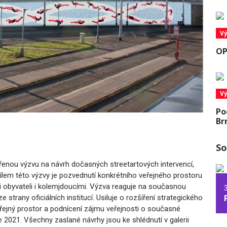
Vý
OP
Vý
Po
Br
So
vřenou výzvu na návrh dočasných streetartových intervencí,
Cílem této výzvy je pozvednutí konkrétního veřejného prostoru
i obyvateli i kolemjdoucími. Výzva reaguje na současnou
strany oficiálních institucí. Usiluje o rozšíření strategického
řejný prostor a podnícení zájmu veřejnosti o současné
e 2021. Všechny zaslané návrhy jsou ke shlédnutí v galerii