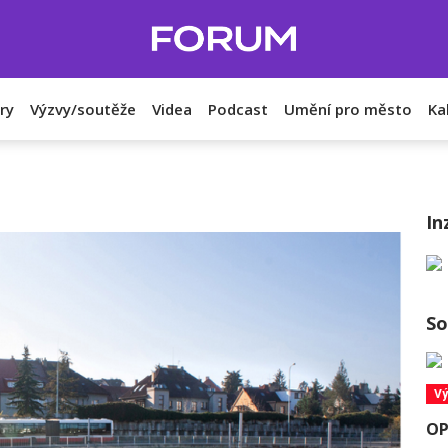
ry
Výzvy/soutěže
Videa
Podcast
Umění pro město
Ka
In
So
Vý
OP