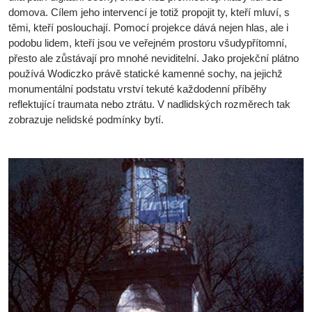
domova. Cílem jeho intervencí je totiž propojit ty, kteří mluví, s
těmi, kteří poslouchají. Pomocí projekce dává nejen hlas, ale i
podobu lidem, kteří jsou ve veřejném prostoru všudypřítomní,
přesto ale zůstávají pro mnohé neviditelní. Jako projekční plátno
používá Wodiczko právě statické kamenné sochy, na jejichž
monumentální podstatu vrství tekuté každodenní příběhy
reflektující traumata nebo ztrátu. V nadlidských rozměrech tak
zobrazuje nelidské podmínky bytí.