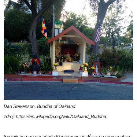
Dan Stevenson, Buddha of Oakland
zdroj: https://en.wikipedia.org/wiki/Oakland_Buddha
Spojujícím prvkem všech tří intervencí je důraz na reprezentaci