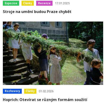
17.01.2025
Expozice
Články
Recenze
Stroje na umění budou Praze chybět
01.02.2026
Rozhovory
Články
Hoprich: Otevírat se různým formám soužití