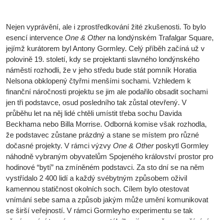
Nejen vyprávění, ale i zprostředkování žité zkušenosti. To bylo
esencí intervence
One & Other
na londýnském Trafalgar Square,
jejímž kurátorem byl Antony Gormley. Celý příběh začíná už v
polovině 19. století, kdy se projektanti slavného londýnského
náměstí rozhodli, že v jeho středu bude stát pomník Horatia
Nelsona obklopený čtyřmi menšími sochami. Vzhledem k
finanční náročnosti projektu se jim ale podařilo obsadit sochami
jen tři podstavce, osud posledního tak zůstal otevřený. V
průběhu let na něj lidé chtěli umístit třeba sochu Davida
Beckhama nebo Billa Morrise. Odborná komise však rozhodla,
že podstavec zůstane prázdný a stane se místem pro různé
dočasné projekty. V rámci výzvy
One & Other
poskytl Gormley
náhodně vybraným obyvatelům Spojeného království prostor pro
hodinové “bytí” na zmíněném podstavci. Za sto dní se na něm
vystřídalo 2 400 lidí a každý svébytným způsobem oživil
kamennou statičnost okolních soch. Cílem bylo otestovat
vnímání sebe sama a způsob jakým může umění komunikovat
se širší veřejností. V rámci Gormleyho experimentu se tak