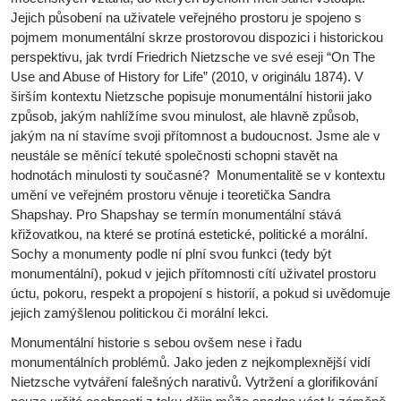
Jejich působení na uživatele veřejného prostoru je spojeno s
pojmem monumentální skrze prostorovou dispozici i historickou
perspektivu, jak tvrdí Friedrich Nietzsche ve své eseji “On The
Use and Abuse of History for Life” (2010, v originálu 1874). V
širším kontextu Nietzsche popisuje monumentální historii jako
způsob, jakým nahlížíme svou minulost, ale hlavně způsob,
jakým na ní stavíme svoji přítomnost a budoucnost. Jsme ale v
neustále se měnící tekuté společnosti schopni stavět na
hodnotách minulosti ty současné? Monumentalitě se v kontextu
umění ve veřejném prostoru věnuje i teoretička Sandra
Shapshay. Pro Shapshay se termín monumentální stává
křižovatkou, na které se protíná estetické, politické a morální.
Sochy a monumenty podle ní plní svou funkci (tedy být
monumentální), pokud v jejich přítomnosti cítí uživatel prostoru
úctu, pokoru, respekt a propojení s historií, a pokud si uvědomuje
jejich zamýšlenou politickou či morální lekci.
Monumentální historie s sebou ovšem nese i řadu
monumentálních problémů. Jako jeden z nejkomplexnější vidí
Nietzsche vytváření falešných narativů. Vytržení a glorifikování