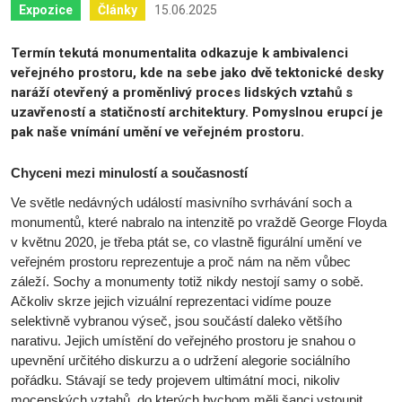
15.06.2025
Expozice
Články
Termín tekutá monumentalita odkazuje k ambivalenci
veřejného prostoru, kde na sebe jako dvě tektonické desky
naráží otevřený a proměnlivý proces lidských vztahů s
uzavřeností a statičností architektury. Pomyslnou erupcí je
pak naše vnímání umění ve veřejném prostoru.
Chyceni mezi minulostí a současností
Ve světle nedávných událostí masivního svrhávání soch a
monumentů, které nabralo na intenzitě po vraždě George Floyda
v květnu 2020, je třeba ptát se, co vlastně figurální umění ve
veřejném prostoru reprezentuje a proč nám na něm vůbec
záleží. Sochy a monumenty totiž nikdy nestojí samy o sobě.
Ačkoliv skrze jejich vizuální reprezentaci vidíme pouze
selektivně vybranou výseč, jsou součástí daleko většího
narativu. Jejich umístění do veřejného prostoru je snahou o
upevnění určitého diskurzu a o udržení alegorie sociálního
pořádku. Stávají se tedy projevem ultimátní moci, nikoliv
mocenských vztahů, do kterých bychom měli šanci vstoupit.