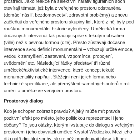
prostředí. Jako reakce na selektivní narativ figurálních soch
otevírají témata, jež byla z veřejného prostoru odstraněna
(domácí násilí, bezdomovectví, zdravotní problémy) a znovu
začleňují do veřejného prostoru skupiny lidí, které z něj byly pod
rouškou monumentální historie vyloučeny. Umělecká forma
dočasných intervencí tak pracuje spíše s tekutým obsahem
(villé) než s pevnou formou (cité). Přesto zůstávají dočasné
intervence svou definicí monumentální – vzbuzují určité emoce,
vedou k zamyšlení, zastavení, vzpomínce, propojení,
uvědomění etc. Následující řádky představí tři různé
umělecké/aktivistické intervence, které koncept tekuté
monumentality naplňují. Stěžejní není jejich forma nebo
technické specifikace, ale přemýšlení samotných autorů o roli
umění a umělce ve veřejném prostoru.
Prostorový dialog
Kdo je schopen zobrazit pravdu? A jaký může mít pravda
pozitivní efekt pro město, jeho politickou reprezentaci i jeho
občany? To jsou otázky, kterými vstupuje do dialogu s veřejným
prostorem i jeho obyvateli umělec Krystof Wodiczko. Mezi jeho
díla patří digitální sochy, skrze něž promlouvají hlasy lidí bez