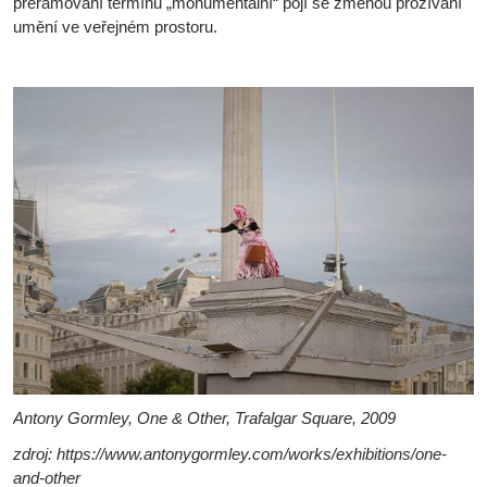
přerámování termínu „monumentální“ pojí se změnou prožívání
umění ve veřejném prostoru.
Antony Gormley, One & Other, Trafalgar Square, 2009
zdroj: https://www.antonygormley.com/works/exhibitions/one-
and-other