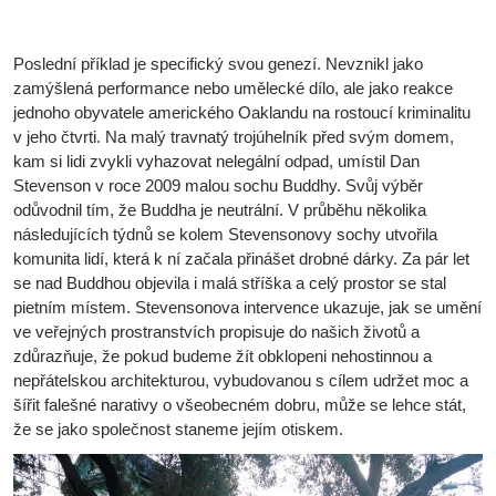
Poslední příklad je specifický svou genezí. Nevznikl jako
zamýšlená performance nebo umělecké dílo, ale jako reakce
jednoho obyvatele amerického Oaklandu na rostoucí kriminalitu
v jeho čtvrti. Na malý travnatý trojúhelník před svým domem,
kam si lidi zvykli vyhazovat nelegální odpad, umístil Dan
Stevenson v roce 2009 malou sochu Buddhy. Svůj výběr
odůvodnil tím, že Buddha je neutrální. V průběhu několika
následujících týdnů se kolem Stevensonovy sochy utvořila
komunita lidí, která k ní začala přinášet drobné dárky. Za pár let
se nad Buddhou objevila i malá stříška a celý prostor se stal
pietním místem. Stevensonova intervence ukazuje, jak se umění
ve veřejných prostranstvích propisuje do našich životů a
zdůrazňuje, že pokud budeme žít obklopeni nehostinnou a
nepřátelskou architekturou, vybudovanou s cílem udržet moc a
šířit falešné narativy o všeobecném dobru, může se lehce stát,
že se jako společnost staneme jejím otiskem.