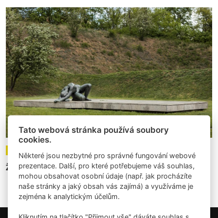
Tato webová stránka používá soubory
cookies.
04.05.2023
Články
Některé jsou nezbytné pro správné fungování webové
prezentace. Další, pro které potřebujeme váš souhlas,
Žít mezi uměním: Umělecká díla na sídlišti Ďáblice
mohou obsahovat osobní údaje (např. jak procházíte
naše stránky a jaký obsah vás zajímá) a využíváme je
zejména k analytickým účelům.
Kliknutím na tlačítko "Přijmout vše" dáváte souhlas s