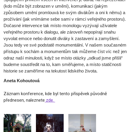
(kdo může být zobrazen v umění), komunikaci (jakým
způsobem umění promlouvá ke svým divákům a oni k němu) a
prožívání (jak vnímáme sebe sami v rámci veřejného prostoru).
Dočasné intervence tak místo monologu vyzývají uživatele
veřejného prostoru k dialogu, ale zároveň nepopírají snahu
vyvolat emoce nebo donutit diváky k zastavení a zamyšlení.
Jsou tedy ve své podstatě monumentální. V našem současném
přístupu k sochám a monumentům tak můžeme číst víc než jen
odraz naší minulosti, když se místo otázky „odkud jsme přišli“
budeme soustředit na to, kam směřujeme, a místo statičnosti
historie se zaměříme na tekutost lidského života.
Aneta Kohoutová
Záznam konference, kde byl tento příspěvek původně
přednesen, naleznete
zde.