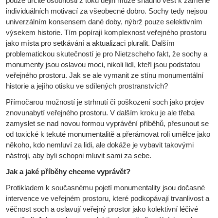
pouze určité osobnosti z toku dějin může snadno vést k záměně
individuálních motivací za všeobecné dobro. Sochy tedy nejsou
univerzálním konsensem dané doby, nýbrž pouze selektivním
výsekem historie. Tím popírají komplexnost veřejného prostoru
jako místa pro setkávání a aktualizaci pluralit. Dalším
problematickou skutečností je pro Nietzscheho fakt, že sochy a
monumenty jsou oslavou moci, nikoli lidí, kteří jsou podstatou
veřejného prostoru. Jak se ale vymanit ze stínu monumentální
historie a jejího otisku ve sdílených prostranstvích?
Přímočarou možností je strhnutí či poškození soch jako projev
znovunabytí veřejného prostoru. V dalším kroku je ale třeba
zamyslet se nad novou formou vyprávění příběhů, přesunout se
od toxické k tekuté monumentalitě a přerámovat roli umělce jako
někoho, kdo nemluví za lidi, ale dokáže je vybavit takovými
nástroji, aby byli schopni mluvit sami za sebe.
Jak a jaké příběhy chceme vyprávět?
Protikladem k současnému pojetí monumentality jsou dočasné
intervence ve veřejném prostoru, které podkopávají trvanlivost a
věčnost soch a oslavují veřejný prostor jako kolektivní léčivé