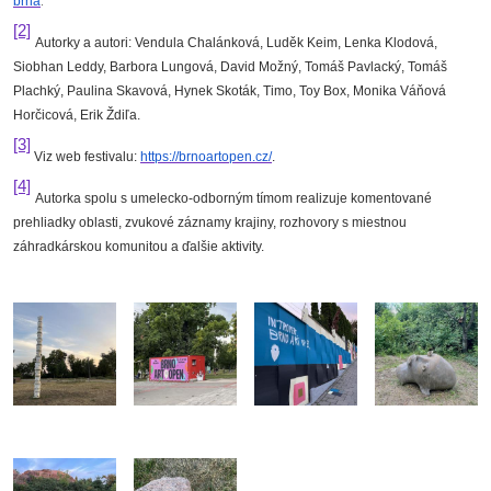
brna
.
[2]
Autorky a autori: Vendula Chalánková, Luděk Keim, Lenka Klodová,
Siobhan Leddy, Barbora Lungová, David Možný, Tomáš Pavlacký, Tomáš
Plachký, Paulina Skavová, Hynek Skoták, Timo, Toy Box, Monika Váňová
Horčicová, Erik Ždiľa.
[3]
Viz web festivalu:
https://brnoartopen.cz/
.
[4]
Autorka spolu s umelecko-odborným tímom realizuje komentované
prehliadky oblasti, zvukové záznamy krajiny, rozhovory s miestnou
záhradkárskou komunitou a ďalšie aktivity.