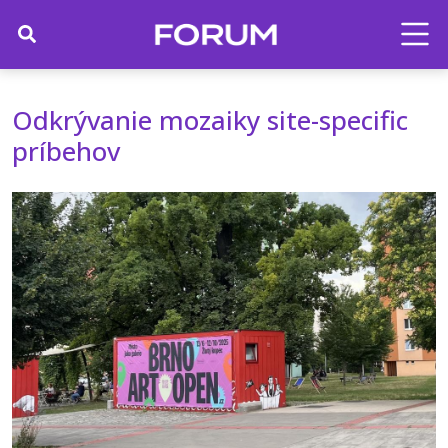
Odkrývanie mozaiky site-specific
príbehov