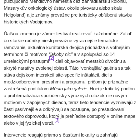
pulzujúceho Mendlovho námestia cez záhradkársku kolóniu,
Masarykův onkologický ústav, okolie pivovaru alebo skalu
Helgoland) a je známy prevažne pre turisticky obľúbenú stavbu
historických Vodojemov.
Ďalšou zmenou je zámer festival realizovať každoročne. Zatiaľ
čo staršie ročníky niesli prevažne výraznejšie tematické
rámovanie, aktuálna kurátorská dvojica prichádza s voľnejším
termínom či motívom
“jakoby nic”
a v spolupráci so 14
[2]
umeleckými prístupmi
cieli objavovať mestskú divočinu a
skryté naratívy zvolenej oblasti. Táto “vonkajšia” galéria sa tak
stáva dejiskom interakcií site-specific inštalácií, diel s
medziodborovými presahmi a programu, pričom je príznačne
zastrešená podtitulom
Město jako galerie
. Hoci je kritický podtón
a problematizácia spoločensky výrazných otázok nie novým
motívom v zapojených dielach, teraz tieto tendencie vyznievajú z
časti pasívnejšie a odkrývajú sa postupne, po preštudovaní
textového doprovodu, ktorý je prehľadne dostupný v online mape
[3]
alebo v jej fyzickej verzii.
Intervencie reagujú priamo s časťami lokality a zahrňujú