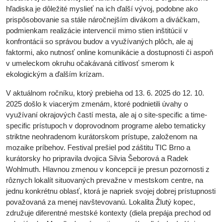
hľadiska je dôležité myslieť na ich ďalší vývoj, podobne ako
prispôsobovanie sa stále náročnejším divákom a diváčkam,
podmienkam realizácie intervencií mimo stien inštitúcií v
konfrontácii so správou budov a využívaných plôch, ale aj
faktormi, ako nutnosť online komunikácie a dostupnosti či aspoň
v umeleckom okruhu očakávaná citlivosť smerom k
ekologickým a ďalším krízam.
V aktuálnom ročníku, ktorý prebieha od 13. 6. 2025 do 12. 10.
2025 došlo k viacerým zmenám, ktoré podnietili úvahy o
využívaní okrajových častí mesta, ale aj o site-specific a time-
specific prístupoch v doprovodnom programe alebo tematicky
striktne neohradenom kurátorskom prístupe, založenom na
mozaike príbehov. Festival prešiel pod záštitu TIC Brno a
kurátorsky ho pripravila dvojica Silvia Šeborová a Radek
Wohlmuth. Hlavnou zmenou v koncepcii je presun pozornosti z
rôznych lokalít situovaných prevažne v mestskom centre, na
jednu konkrétnu oblasť, ktorá je napriek svojej dobrej prístupnosti
považovaná za menej navštevovanú. Lokalita Žlutý kopec,
združuje diferentné mestské kontexty (diela prepája prechod od