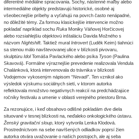
diferentné médiálne spracovania. Sochy, nástenné maľby alebo
intermediálne objekty predstavujú historické, osobné aj
všeobecnejšie príbehy a vyťahujú na povrch často nenápadné,
no dôležité témy. Za formou klasickejšie intervencie možno
pokladať napríklad sochu
Ruka
Moniky Váňovej Horčicovej
alebo rozsiahlejšiu objektovú inštaláciu Davida Možného s
názvom
Nightshift
. Taktiež mural
Introvert
(Luděk Keim) tiahnúci
sa stenou málo navštevovanej ulice v blízkosti pivovaru,
skulptúru
Idol
Tomáša Pavlackého alebo psíka
Tyson
(Paulina
Skavová). Formálne výraznejšie prevedenie realizovala Vendula
Chalánková, ktorá intervenovala do trávnika v blízkosti
Vodojemov vykoseným nápisom “
Nevadí
”. Ten vznikol ako
výsledok výskumu sociálnych sietí, v ktorom autorka
reflektovala množstvo negatívnych reakcií na predchádzajúce
ročníky festivalu a umenie v oblasti verejného priestoru Brna.
Za rezonujúce, i keď obsahovo odlišné pokladám dve diela
situované v tesnej blízkosti na, neďaleko onkologického ústavu.
Ženský gravitační sloup
, ktorý vytvorila Lenka Klodová.
Prostredníctvom na sebe navŕšených odliadkov poprsí žien
autorka otvára uvažovanie o našich postojoch, ale aj seba