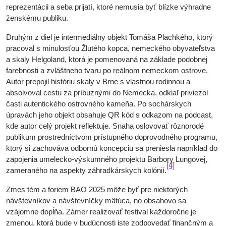
reprezentácii a seba prijatí, ktoré nemusia byť blízke výhradne
ženskému publiku.
Druhým z diel je intermediálny objekt Tomáša Plachkého, ktorý
pracoval s minulosťou Žlutého kopca, nemeckého obyvateľstva
a skaly Helgoland, ktorá je pomenovaná na základe podobnej
farebnosti a zvláštneho tvaru po reálnom nemeckom ostrove.
Autor prepojil históriu skaly v Brne s vlastnou rodinnou a
absolvoval cestu za príbuznými do Nemecka, odkiaľ priviezol
časti autentického ostrovného kameňa. Po sochárskych
úpravách jeho objekt obsahuje QR kód s odkazom na podcast,
kde autor celý projekt reflektuje. Snaha oslovovať rôznorodé
publikum prostredníctvom prístupného doprovodného programu,
ktorý si zachováva odbornú koncepciu sa preniesla napríklad do
zapojenia umelecko-výskumného projektu Barbory Lungovej,
[4]
zameraného na aspekty záhradkárskych kolónií.
Zmes tém a foriem BAO 2025 môže byť pre niektorých
návštevníkov a návštevníčky mätúca, no obsahovo sa
vzájomne dopĺňa. Zámer realizovať festival každoročne je
zmenou, ktorá bude v budúcnosti iste zodpovedať finančným a