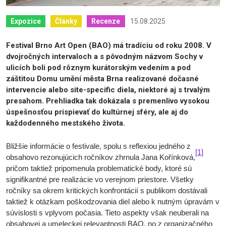
15.08.2025
Expozice
Články
Recenze
Festival Brno Art Open (BAO) má tradíciu od roku 2008. V
dvojročných intervaloch a s pôvodným názvom Sochy v
ulicích boli pod rôznym kurátorským vedením a pod
záštitou Domu umění města Brna realizované dočasné
intervencie alebo site-specific diela, niektoré aj s trvalým
presahom. Prehliadka tak dokázala s premenlivo vysokou
úspešnosťou prispievať do kultúrnej sféry, ale aj do
každodenného mestského života.
Bližšie informácie o festivale, spolu s reflexiou jedného z
[1]
obsahovo rezonujúcich ročníkov zhrnula Jana Kořínková,
pričom taktiež pripomenula problematické body, ktoré sú
signifikantné pre realizácie vo verejnom priestore. Všetky
ročníky sa okrem kritických konfrontácií s publikom dostávali
taktiež k otázkam poškodzovania diel alebo k nutným úpravám v
súvislosti s vplyvom počasia. Tieto aspekty však neuberali na
obsahovej a umeleckej relevantnosti BAO, no z organizačného