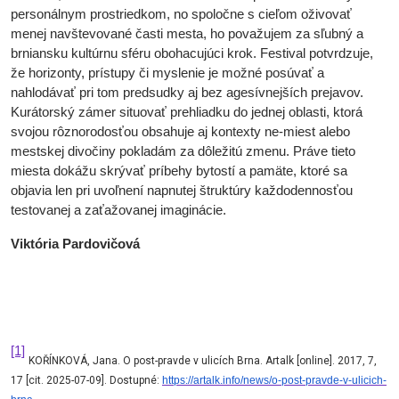
personálnym prostriedkom, no spoločne s cieľom oživovať
menej navštevované časti mesta, ho považujem za sľubný a
brniansku kultúrnu sféru obohacujúci krok. Festival potvrdzuje,
že horizonty, prístupy či myslenie je možné posúvať a
nahlodávať pri tom predsudky aj bez agesívnejších prejavov.
Kurátorský zámer situovať prehliadku do jednej oblasti, ktorá
svojou rôznorodosťou obsahuje aj kontexty ne-miest alebo
mestskej divočiny pokladám za dôležitú zmenu. Práve tieto
miesta dokážu skrývať príbehy bytostí a pamäte, ktoré sa
objavia len pri uvoľnení napnutej štruktúry každodennosťou
testovanej a zaťažovanej imaginácie.
Viktória Pardovičová
[1]
KOŘÍNKOVÁ, Jana. O post-pravde v ulicích Brna. Artalk [online]. 2017, 7,
17 [cit. 2025-07-09]. Dostupné:
https://artalk.info/news/o-post-pravde-v-ulicich-