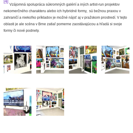
[4]
Vzájomná spolupráca súkromných galérií a iných artist-run projektov
nekomerčného charakteru alebo ich hybridné formy, sú bežnou praxou v
zahraničí a niekoľko príkladov je možné nájsť aj v pražskom prostredí. V tejto
oblasti je ale scéna v Brne zatiaľ pomerne zaostávajúcou a hľadá si svoje
formy či nové podnety.