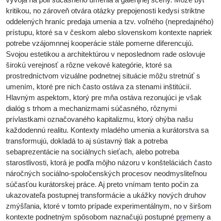
kritikou, no zároveň otvára otázky prepojenosti kedysi striktne
oddelených hraníc predaja umenia a tzv. voľného (nepredajného)
prístupu, ktoré sa v českom alebo slovenskom kontexte napriek
potrebe vzájomnnej kooperácie stále pomerne diferencujú.
Svojou estetikou a architektúrou v neposlednom rade oslovuje
širokú verejnosť a rôzne vekové kategórie, ktoré sa
prostredníctvom vizuálne podnetnej situácie môžu stretnúť s
umením, ktoré pre nich často ostáva za stenami inštitúcií.
Hlavným aspektom, ktorý pre mňa ostáva rezonujúci je však
dialóg s trhom a mechanizmami súčasného, rôznymi
prívlastkami označovaného kapitalizmu, ktorý ohýba našu
každodennú realitu. Kontexty mladého umenia a kurátorstva sa
transformujú, dokladá to aj sústavný tlak a potreba
sebaprezentácie na sociálnych sieťach, alebo potreba
starostlivosti, ktorá je podľa môjho názoru v konšteláciách často
náročných sociálno-spoločenských procesov neodmysliteľnou
súčasťou kurátorskej práce. Aj preto vnímam tento počin za
ukazovateľa postupnej transformácie a ukážky nových druhov
zmýšľania, ktoré v tomto prípade experimentálnym, no v širšom
kontexte podnetným spôsobom naznačujú postupné premeny a