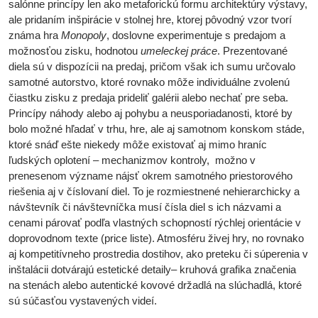
salónne princípy len ako metaforickú formu architektúry výstavy,
ale pridaním inšpirácie v stolnej hre, ktorej pôvodný vzor tvorí
známa hra
Monopoly
, doslovne experimentuje s predajom a
možnosťou zisku, hodnotou
umeleckej práce
. Prezentované
diela sú v dispozícii na predaj, pričom však ich sumu určovalo
samotné autorstvo, ktoré rovnako môže individuálne zvolenú
čiastku zisku z predaja prideliť galérii alebo nechať pre seba.
Princípy náhody alebo aj pohybu a neusporiadanosti, ktoré by
bolo možné hľadať v trhu, hre, ale aj samotnom konskom stáde,
ktoré snáď ešte niekedy môže existovať aj mimo hraníc
ľudských oplotení – mechanizmov kontroly, možno v
prenesenom význame nájsť okrem samotného priestorového
riešenia aj v číslovaní diel. To je rozmiestnené nehierarchicky a
návštevník či návštevníčka musí čísla diel s ich názvami a
cenami párovať podľa vlastných schopností rýchlej orientácie v
doprovodnom texte (price liste). Atmosféru živej hry, no rovnako
aj kompetitívneho prostredia dostihov, ako preteku či súperenia v
inštalácii dotvárajú estetické detaily– kruhová grafika značenia
na stenách alebo autentické kovové držadlá na slúchadlá, ktoré
sú súčasťou vystavených videí.