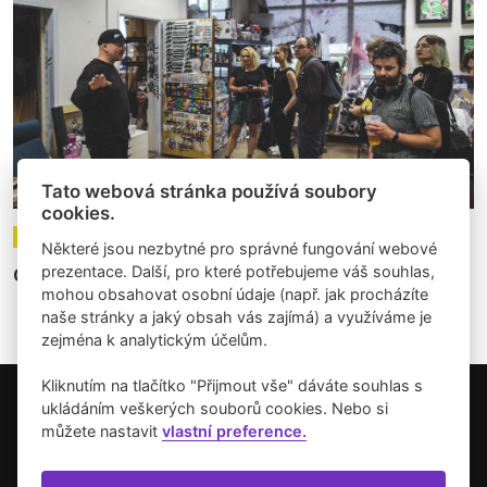
Tato webová stránka používá soubory
cookies.
23.06.2023
Články
Některé jsou nezbytné pro správné fungování webové
prezentace. Další, pro které potřebujeme váš souhlas,
Otevřené ateliéry aneb cítit se v umění jako doma
mohou obsahovat osobní údaje (např. jak procházíte
naše stránky a jaký obsah vás zajímá) a využíváme je
zejména k analytickým účelům.
Kliknutím na tlačítko "Přijmout vše" dáváte souhlas s
ukládáním veškerých souborů cookies. Nebo si
Copyright © 2026 Umění pro město.
můžete nastavit
vlastní preference.
Vytvořilo studio Akcelero.cz