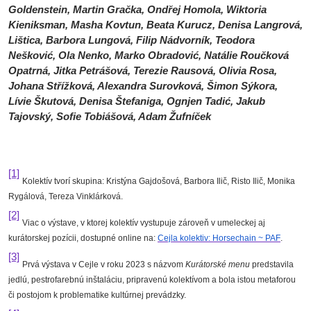
Goldenstein, Martin Gračka, Ondřej Homola, Wiktoria
Kieniksman, Masha Kovtun, Beata Kurucz, Denisa Langrová,
Lištica, Barbora Lungová, Filip Nádvorník, Teodora
Nešković, Ola Nenko, Marko Obradović, Natálie Roučková
Opatrná, Jitka Petrášová, Terezie Rausová, Olivia Rosa,
Johana Střížková, Alexandra Surovková, Šimon Sýkora,
Lívie Škutová, Denisa Štefaniga, Ognjen Tadić, Jakub
Tajovský, Sofie Tobiášová, Adam Žufníček
[1]
Kolektív tvorí skupina: Kristýna Gajdošová, Barbora Ilič, Risto Ilič, Monika
Rygálová, Tereza Vinklárková.
[2]
Viac o výstave, v ktorej kolektív vystupuje zároveň v umeleckej aj
kurátorskej pozícii, dostupné online na:
Cejla kolektiv: Horsechain ~ PAF
.
[3]
Prvá výstava v Cejle v roku 2023 s názvom
Kurátorské menu
predstavila
jedlú, pestrofarebnú inštaláciu, pripravenú kolektívom a bola istou metaforou
či postojom k problematike kultúrnej prevádzky.