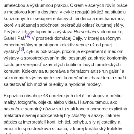
umeleckou a výskumnou praxou. Okrem viacerých rovín práce
s metaforou koní a dostihov, v cykle reagujú taktiež na situáciu
konzumných či sebaprezentačných tendencí a mechanizmov,
ktoré v súčasnej spoločnosti prekračujú oblasť kultúrnej sféry.
Prvým z ich výstupov bola výstava
Horsechain
v olomouckej
[2]
Galerii Paf
.
V prostredí domácej Cejly, v ktorej sa rôznym
experimentálnym prístupom kolektív venuje už od prvej
[3]
výstavy
, cyklus pokračuje, pričom je experiment s médiom
výstavy a sprostredkovaním diel posunutý za okraje konformity
často pre verejnosť uzavretých bublín mladých umeleckých
komunít. Kolektív sa tu pohráva s formátom artist-run galérií a
súkromných výstavných siení komerčného charakteru a snaží
sa testovať ich možné prieniky a hybridné modely.
Expozícia obsahuje 43 umeleckých diel či prístupov v médiu
maľby, fotografie, objektu alebo videa. Hlavnou témou, ako
naznačuje samotný názov sa tu stali kone a pomerne explicitná
metafora slávnej spoločenskej hry
Dostihy a sázky
. Takmer
päťdesiat interpretácií koní, ich tiel, pohybu, sily aj estetiky a
emócií tu sprostredkúva situáciu, v ktorej kurátorský kolektív