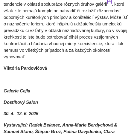
[4]
tendencie v oblasti spolupráce rôznych druhov galérií
, ktoré
však iste nemajú kompletne nahradiť či rozložiť rôznorodosť
odborných kurátorkých princípov a konštelácií výstav. Môže ísť
o naznačenie foriem, ktoré inšpirujú udržateľnejšiu umeleckú
prevádzku či vzťahy v oblasti nezriaďovanej kultúry, no v svojej
krehkosti to iste bude potrebovať dlhší proces vzájomných
konfrontácií a hľadania vhodnej miery koexistencie, ktorá i tak
nemusí vo všetkých prípadoch a za každých okolností
vyhovovať.
Viktória Pardovičová
Galerie Cejla
Dostihový Salon
30. 4.–12. 6. 2025
Vystavující: Radek Belanec, Anna-Marie Berdychová &
Samuel Stano, Štěpán Brož, Polina Davydenko, Clara