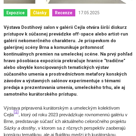
17.05.2025
Expozice
Články
Recenze
Výstava Dostihový salon v galérii Cejla otvára širší diskurz
prístupov k súčasnej prevádzke off-space alebo artist-run
galérií nekomerčného charakteru. Je príspevkom do
galerijnej scény Brna a komunikuje prítomnosť
kontinuálnych premien na umeleckej scéne. Na prvý pohľad
hravo pôsobiaca expozícia prekračuje hranice “tradične”
alebo obvykle koncipovaných tematických výstav
súčasného umenia a prostredníctvom metafory konských
závodov a výstavných salónov experimentuje s témami
predaja a prezentovania umenia, umeleckého trhu, ale aj
samotného kurátorského prístupu.
Výstava pripravená kurátorským a umeleckým kolektívom
[1]
Cejla
, ktorý od roku 2023 prevádzkuje rovnomennú galériu v
Brne, predstavuje súčasť ich aktuálneho celoročného projektu
Sázky a dostihy
, v ktorom sa z rôznych perspektív zaoberajú
konskou tematikou, ale aj fluiditou medzi ich kurátorskou,