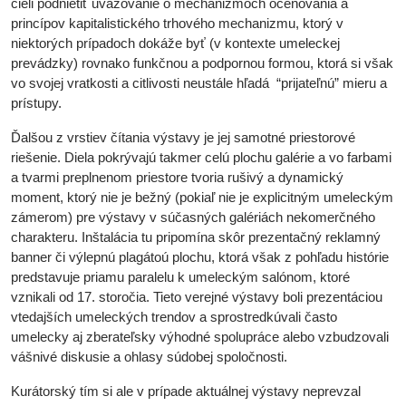
cieli podnietiť uvažovanie o mechanizmoch oceňovania a
princípov kapitalistického trhového mechanizmu, ktorý v
niektorých prípadoch dokáže byť (v kontexte umeleckej
prevádzky) rovnako funkčnou a podpornou formou, ktorá si však
vo svojej vratkosti a citlivosti neustále hľadá “prijateľnú” mieru a
prístupy.
Ďalšou z vrstiev čítania výstavy je jej samotné priestorové
riešenie. Diela pokrývajú takmer celú plochu galérie a vo farbami
a tvarmi preplnenom priestore tvoria rušivý a dynamický
moment, ktorý nie je bežný (pokiaľ nie je explicitným umeleckým
zámerom) pre výstavy v súčasných galériách nekomerčného
charakteru. Inštalácia tu pripomína skôr prezentačný reklamný
banner či výlepnú plagátoú plochu, ktorá však z pohľadu histórie
predstavuje priamu paralelu k umeleckým salónom, ktoré
vznikali od 17. storočia. Tieto verejné výstavy boli prezentáciou
vtedajších umeleckých trendov a sprostredkúvali často
umelecky aj zberateľsky výhodné spolupráce alebo vzbudzovali
vášnivé diskusie a ohlasy súdobej spoločnosti.
Kurátorský tím si ale v prípade aktuálnej výstavy neprevzal