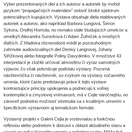
Výber prezentovaných diel a ich autorov a autoriek by mohol
jazykom “propagačných materiálov” osloviť široké spektrum
potenciálnych kupujúcich. Výstava obsahuje diela etablovaných
autoriek a autorov, ako napríklad Barbora Lungová, Šimon
Sýkora, Ondřej Homola, no rovnako stále študujúcich umelcov a
umelkýň Alexandra Surovková či Adam Žufníček a mnohých
ďalších. Z hľadiska rôznorodosti médií je pozoruhodným
zahrnutie audiovizuálnych diel Denisy Langrovej, Johany
Střížkovej alebo fotografie Poliny Davydenko. V množstve 43
interpretácií je zložité určovať atmosféru či výraz samotných
výjavov, čo však potvrdzuje podstatu výstavy. Pozorná
návštevníčka či návštevník, so zvykom na výstavy súčasného
umenia, ktoré často predstavujú práve k tejto výstave
kontrastujúce princípy upokojenia a podnecujú k voľnej
kontemplácii a zmyslovej vnímavosti, má v Cejle náročnejšiu, no
zároveň podnetnú možnosť stretnutia sa s kvalitným umením v
špecifickom výstavnom aj tematickom formáte.
Výstavný projekt v Galerii Cejla je vrstevnatou a funkčnou
reflexiou alebo podnetom k diskusii v oblasti aktuálneho stavu a
vývoja na poli súčasného umenia a galerijnej scény. Môže byť