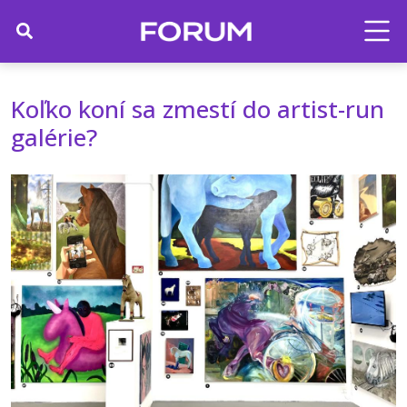
Koľko koní sa zmestí do artist-run
galérie?