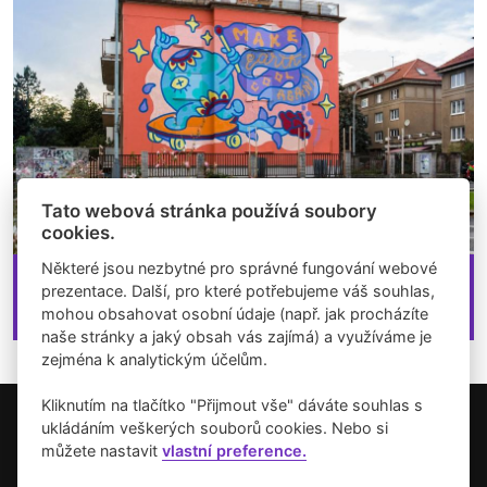
Tato webová stránka používá soubory
cookies.
Některé jsou nezbytné pro správné fungování webové
30.09.2022
prezentace. Další, pro které potřebujeme váš souhlas,
Wall Street: Make Earth Cool Again - Evropská
mohou obsahovat osobní údaje (např. jak procházíte
naše stránky a jaký obsah vás zajímá) a využíváme je
zejména k analytickým účelům.
Kliknutím na tlačítko "Přijmout vše" dáváte souhlas s
ukládáním veškerých souborů cookies. Nebo si
Copyright © 2026 Umění pro město.
můžete nastavit
vlastní preference.
Vytvořilo studio Akcelero.cz