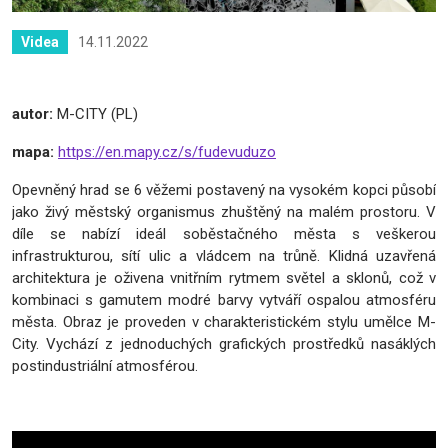
14.11.2022
Videa
autor:
M-CITY (PL)
mapa:
https://en.mapy.cz/s/fudevuduzo
Opevněný hrad se 6 věžemi postavený na vysokém kopci působí
jako živý městský organismus zhuštěný na malém prostoru. V
díle se nabízí ideál soběstačného města s veškerou
infrastrukturou, sítí ulic a vládcem na trůně. Klidná uzavřená
architektura je oživena vnitřním rytmem světel a sklonů, což v
kombinaci s gamutem modré barvy vytváří ospalou atmosféru
města. Obraz je proveden v charakteristickém stylu umělce M-
City. Vychází z jednoduchých grafických prostředků nasáklých
postindustriální atmosférou.