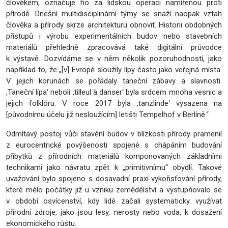
člověkem, označuje ho za lidskou operaci namířenou proti
přírodě. Dnešní multidisciplinární týmy se snaží naopak vztah
člověka a přírody skrze architekturu obnovit. Historii obdobných
přístupů i výrobu experimentálních budov nebo stavebních
materiálů přehledně zpracovává také digitální průvodce
k výstavě. Dozvídáme se v něm několik pozoruhodností, jako
například to, že „[v] Evropě sloužily lípy často jako veřejná místa.
V jejich korunách se pořádaly taneční zábavy a slavnosti.
,Taneční lípa‘ neboli ,tilleul à danser‘ byla srdcem mnoha vesnic a
jejich folklóru. V roce 2017 byla ,tanzlinde‘ vysazena na
[původnímu účelu již nesloužícím] letišti Tempelhof v Berlíně.“
Odmítavý postoj vůči stavění budov v blízkosti přírody pramenil
z eurocentrické povýšenosti spojené s chápáním budování
příbytků z přírodních materiálů komponovaných základními
technikami jako návratu zpět k „primitivnímu“ obydlí. Takové
uvažování bylo spojeno s dosavadní praxí vykořisťování přírody,
které mělo počátky již u vzniku zemědělství a vystupňovalo se
v období osvícenství, kdy lidé začali systematicky využívat
přírodní zdroje, jako jsou lesy, nerosty nebo voda, k dosažení
ekonomického růstu.