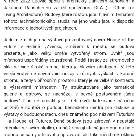
V roce 2022 Ludwig spolu s architekty Danielem Schönlem a
Jakobem Rauscherem založil společnost OLA (tj. Office for
Living Architecture). Budovy, které rostou, jsou hlavním tématem
tohoto architektonického studia; na jeho webu jsou k dispozici
informace o jednotlivých projektech.
Jedním z nich je i na výstavě prezentovaný návrh House of the
Future v Berlíně. „Zvenku, směrem k městu, se budova
prezentuje jako velký, uměle vytvořený strom. Uvnitř jsou
místnosti uspořádány soustředně: Podél fasády ze stromového
skla se vine široká rampa, která je hlavním přístupem. V této
vnější vrstvě se návštěvníci ocitají v různých výškách v koruně
stromu, a tedy v přírodním prostoru, který je ve velkém kontrastu
s výstavními místnostmi. Ty, strukturované jako tematické
galerie a ostrovy, se nacházejí v pevně postaveném jádru
budovy.“ Plán se umístil jako třetí (kvůli kritizované náročné
údržbě) v soutěži o podobu berlínského centra pro diskuse a
výstavy o budoucnostech, dnes známého pod názvem Futurium
– a House of Futures. Dané budovy jsou zároveň v neustálé
interakci se svým okolím, na nějž reagují stejně jako ono na ně –
mohou se samy udržovat a opravovat, ale také měnit mikroklima