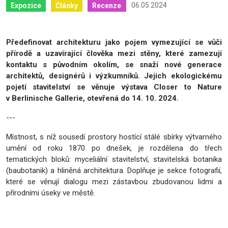
06.05.2024
Expozice
Články
Recenze
Předefinovat architekturu jako pojem vymezující se vůči
přírodě a uzavírající člověka mezi stěny, které zamezují
kontaktu s původním okolím, se snaží nové generace
architektů, designérů i výzkumníků. Jejich ekologickému
pojetí stavitelství se věnuje výstava Closer to Nature
v Berlinische Gallerie, otevřená do 14. 10. 2024.
---
Místnost, s níž sousedí prostory hostící stálé sbírky výtvarného
umění od roku 1870 po dnešek, je rozdělena do třech
tematických bloků: myceliální stavitelství, stavitelská botanika
(baubotanik) a hliněná architektura. Doplňuje je sekce fotografií,
které se věnují dialogu mezi zástavbou zbudovanou lidmi a
přírodními úseky ve městě.