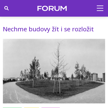
Nechme budovy žít i se rozložit