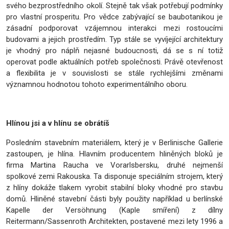
svého bezprostředního okolí. Stejně tak však potřebují podmínky
pro vlastní prosperitu. Pro vědce zabývající se baubotanikou je
zásadní podporovat vzájemnou interakci mezi rostoucími
budovami a jejich prostředím. Typ stále se vyvíjející architektury
je vhodný pro náplň nejasné budoucnosti, dá se s ní totiž
operovat podle aktuálních potřeb společnosti. Právě otevřenost
a flexibilita je v souvislosti se stále rychlejšími změnami
významnou hodnotou tohoto experimentálního oboru.
Hlínou jsi a v hlínu se obrátíš
Posledním stavebním materiálem, který je v Berlinische Gallerie
zastoupen, je hlína. Hlavním producentem hliněných bloků je
firma Martina Raucha ve Vorarlsbersku, druhé nejmenší
spolkové zemi Rakouska. Ta disponuje speciálním strojem, který
z hlíny dokáže tlakem vyrobit stabilní bloky vhodné pro stavbu
domů. Hliněné stavební části byly použity například u berlínské
Kapelle der Versöhnung (Kaple smíření) z dílny
Reitermann/Sassenroth Architekten, postavené mezi lety 1996 a