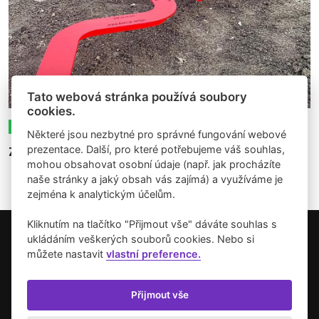
Tato webová stránka používá soubory
cookies.
13.03.2026
Expozice
Články
Recenze
Některé jsou nezbytné pro správné fungování webové
prezentace. Další, pro které potřebujeme váš souhlas,
Zpestření veřejného prostoru Příbrami
mohou obsahovat osobní údaje (např. jak procházíte
naše stránky a jaký obsah vás zajímá) a využíváme je
zejména k analytickým účelům.
Kliknutím na tlačítko "Přijmout vše" dáváte souhlas s
ukládáním veškerých souborů cookies. Nebo si
Copyright © 2026 Umění pro město.
můžete nastavit
vlastní preference.
Vytvořilo studio Akcelero.cz
Zásady používání cookies
Přijmout vše