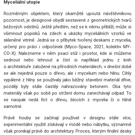
Myceliální utopie
Rozměrným objektem, který okamžitě upoutá návštěvníkovu
pozornost, je designové obydlí sestavené z geometrických tvarů
béžových odstínů. Ještě předtím, než se k němu přiblíží, může si
všimnout popisků na zdech a ukázky myceliálních vzorků ve
skleněné vitríně. Jedná se o příbytek tvořený deskami z mycelia,
určený pro práci i odpočinek (Myco-Space, 2021, kolektiv MY-
CO-X). Nalezneme v něm psací stůl i prostor, kde si můžeme
sednout nebo lehnout a číst si například jednu z knih
o architektuře založené na přírodních materiálech; v dnešní době
se ale nejedná pouze o dřevo, ale i mycelium nebo hlínu. Cihly
vypálené z hlíny se používaly jako běžný stavební materiál dříve,
později byly stále častěji nahrazovány betonem. Oba tyto
materiály však po sobě po stržení domu zanechávají odpad. To
se naopak nedá říct o dřevu, blocích z mycelia či o hlíně
samotné.
Právě houby se začínají používat v designu stále více,
experimentální využití získávají v módě nebo nábytku, významně
však pronikají právě do architektury. Proces, kterým finální desky