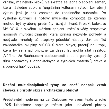
vznikají, má několik kroků. Ve zkratce se jedná o spojení semen,
která následně spolu s fungiálními kulturami vytvoří tzv. obilný
výtrus, jenž je pak zasazen do rostlinného substrátu. Po
výsledné kultivaci je hotový myceliální kompozit, ze kterého
mohou být vyráběny předměty různých tvarů. Projekt kolektivu
MY-CO-X je skvělou ukázkou spojení umění a vědy, respektive
nosnosti multidisciplinarity, která přináší nezvyklé pohledy a
nebývalé, mnohdy až utopicky působící nápady. Jak ale říká
zakladatelka skupiny MY-CO-X Vera Meyer, pracují na utopii,
která by se snad přibližně za deset let mohla stát realitou.
„Věříme, že Bauhausem budoucnosti bude organicky vyrostlý
dům postavený z obnovitelných a syrových materiálů, dřeva a
s pomocí hub,“ dodává.
Dnešní multidisciplinární týmy se snaží naopak vztah
člověka a přírody skrze architekturu obnovit
Představitel modernismu Le Corbusier ve svém textu z roku
1925
Urbanisme
popisuje město jako uchvácení přírody