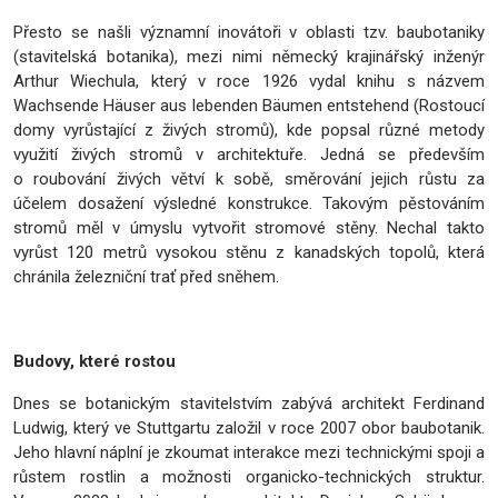
Přesto se našli významní inovátoři v oblasti tzv. baubotaniky
(stavitelská botanika), mezi nimi německý krajinářský inženýr
Arthur Wiechula, který v roce 1926 vydal knihu s názvem
Wachsende Häuser aus lebenden Bäumen entstehend (Rostoucí
domy vyrůstající z živých stromů), kde popsal různé metody
využití živých stromů v architektuře. Jedná se především
o roubování živých větví k sobě, směrování jejich růstu za
účelem dosažení výsledné konstrukce. Takovým pěstováním
stromů měl v úmyslu vytvořit stromové stěny. Nechal takto
vyrůst 120 metrů vysokou stěnu z kanadských topolů, která
chránila železniční trať před sněhem.
Budovy, které rostou
Dnes se botanickým stavitelstvím zabývá architekt Ferdinand
Ludwig, který ve Stuttgartu založil v roce 2007 obor baubotanik.
Jeho hlavní náplní je zkoumat interakce mezi technickými spoji a
růstem rostlin a možnosti organicko-technických struktur.