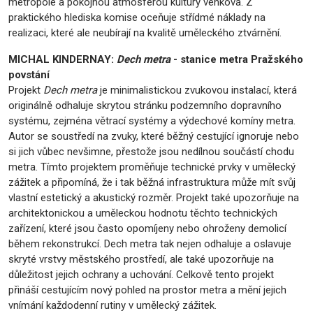
metropole a pokojnou atmosférou kultury venkova. Z
praktického hlediska komise oceňuje střídmé náklady na
realizaci, které ale neubírají na kvalitě uměleckého ztvárnění.
MICHAL KINDERNAY:
Dech metra
- stanice metra Pražského
povstání
Projekt
Dech metra
je minimalistickou zvukovou instalací, která
originálně odhaluje skrytou stránku podzemního dopravního
systému, zejména větrací systémy a výdechové komíny metra.
Autor se soustředí na zvuky, které běžný cestující ignoruje nebo
si jich vůbec nevšimne, přestože jsou nedílnou součástí chodu
metra. Tímto projektem proměňuje technické prvky v umělecký
zážitek a připomíná, že i tak běžná infrastruktura může mít svůj
vlastní estetický a akustický rozměr. Projekt také upozorňuje na
architektonickou a uměleckou hodnotu těchto technických
zařízení, které jsou často opomíjeny nebo ohroženy demolicí
během rekonstrukcí. Dech metra tak nejen odhaluje a oslavuje
skryté vrstvy městského prostředí, ale také upozorňuje na
důležitost jejich ochrany a uchování. Celkově tento projekt
přináší cestujícím nový pohled na prostor metra a mění jejich
vnímání každodenní rutiny v umělecký zážitek.