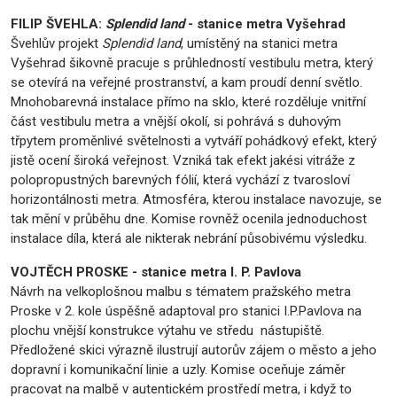
FILIP ŠVEHLA:
Splendid land
- stanice metra Vyšehrad
Švehlův projekt
Splendid land
, umístěný na stanici metra
Vyšehrad šikovně pracuje s průhledností vestibulu metra, který
se otevírá na veřejné prostranství, a kam proudí denní světlo.
Mnohobarevná instalace přímo na sklo, které rozděluje vnitřní
část vestibulu metra a vnější okolí, si pohrává s duhovým
třpytem proměnlivé světelnosti a vytváří pohádkový efekt, který
jistě ocení široká veřejnost. Vzniká tak efekt jakési vitráže z
polopropustných barevných fólií, která vychází z tvarosloví
horizontálnosti metra. Atmosféra, kterou instalace navozuje, se
tak mění v průběhu dne. Komise rovněž ocenila jednoduchost
instalace díla, která ale nikterak nebrání působivému výsledku.
VOJTĚCH PROSKE - stanice metra I. P. Pavlova
Návrh na velkoplošnou malbu s tématem pražského metra
Proske v 2. kole úspěšně adaptoval pro stanici I.P.Pavlova na
plochu vnější konstrukce výtahu ve středu nástupiště.
Předložené skici výrazně ilustrují autorův zájem o město a jeho
dopravní i komunikační linie a uzly. Komise oceňuje záměr
pracovat na malbě v autentickém prostředí metra, i když to