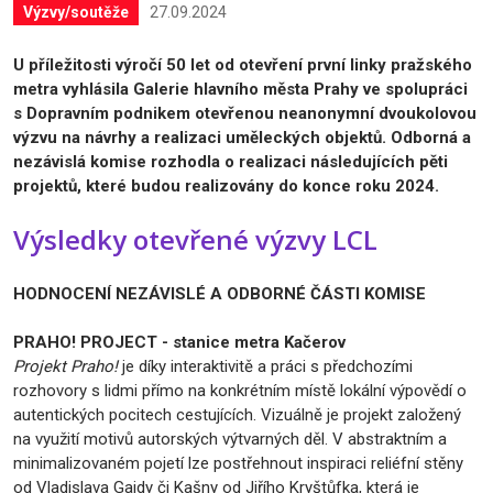
27.09.2024
Výzvy/soutěže
U příležitosti výročí 50 let od otevření první linky pražského
metra vyhlásila Galerie hlavního města Prahy ve spolupráci
s Dopravním podnikem otevřenou neanonymní dvoukolovou
výzvu na návrhy a realizaci uměleckých objektů. Odborná a
nezávislá komise rozhodla o realizaci následujících pěti
projektů, které budou realizovány do konce roku 2024.
Výsledky otevřené výzvy LCL
HODNOCENÍ NEZÁVISLÉ A ODBORNÉ ČÁSTI KOMISE
PRAHO! PROJECT - stanice metra Kačerov
Projekt Praho!
je díky interaktivitě a práci s předchozími
rozhovory s lidmi přímo na konkrétním místě lokální výpovědí o
autentických pocitech cestujících. Vizuálně je projekt založený
na využití motivů autorských výtvarných děl. V abstraktním a
minimalizovaném pojetí lze postřehnout inspiraci reliéfní stěny
od Vladislava Gajdy či Kašny od Jiřího Kryštůfka, která je