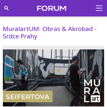
MuralartUM: Obras & Akrobad -
Srdce Prahy