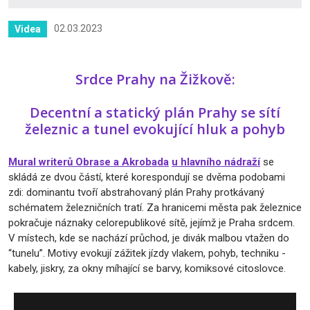
02.03.2023
Videa
Srdce Prahy na Žižkově:
Decentní a statický plán Prahy se sítí
železnic a tunel evokující hluk a pohyb
Mural writerů Obrase a Akrobada
u hlavního nádraží
se
skládá ze dvou částí, které korespondují se dvěma podobami
zdi: dominantu tvoří abstrahovaný plán Prahy protkávaný
schématem železničních tratí. Za hranicemi města pak železnice
pokračuje náznaky celorepublikové sítě, jejímž je Praha srdcem.
V místech, kde se nachází průchod, je divák malbou vtažen do
“tunelu”. Motivy evokují zážitek jízdy vlakem, pohyb, techniku -
kabely, jiskry, za okny míhající se barvy, komiksové citoslovce.