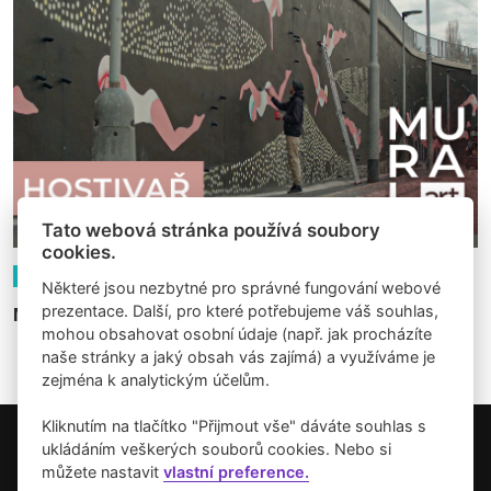
Tato webová stránka používá soubory
cookies.
10.03.2023
Videa
Některé jsou nezbytné pro správné fungování webové
prezentace. Další, pro které potřebujeme váš souhlas,
MuralartUM: David Mazanec - PLAV
mohou obsahovat osobní údaje (např. jak procházíte
naše stránky a jaký obsah vás zajímá) a využíváme je
zejména k analytickým účelům.
Kliknutím na tlačítko "Přijmout vše" dáváte souhlas s
ukládáním veškerých souborů cookies. Nebo si
Copyright © 2026 Umění pro město.
můžete nastavit
vlastní preference.
Vytvořilo studio Akcelero.cz